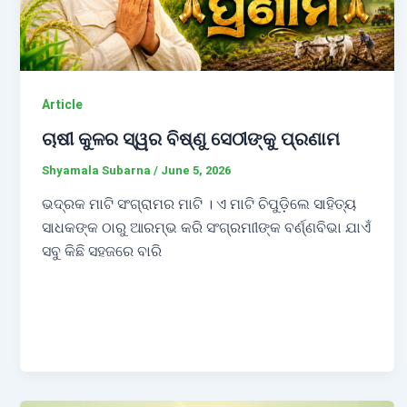
Article
ଚାଷୀ କୁଳର ସ୍ୱର ବିଷ୍ଣୁ ସେଠୀଙ୍କୁ ପ୍ରଣାମ
Shyamala Subarna
/
June 5, 2026
ଭଦ୍ରକ ମାଟି ସଂଗ୍ରାମର ମାଟି । ଏ ମାଟି ଚିପୁଡ଼ିଲେ ସାହିତ୍ୟ
ସାଧକଙ୍କ ଠାରୁ ଆରମ୍ଭ କରି ସଂଗ୍ରମାୀଙ୍କ ବର୍ଣ୍ଣବିଭା ଯାଏଁ
ସବୁ କିଛି ସହଜରେ ବାରି