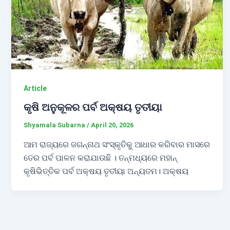
Article
କୃଷି ଅନୁକୂଳର ପର୍ବ ଅକ୍ଷୟ ତୃତୀୟା
Shyamala Subarna
/
April 20, 2026
ଆମ ରାଜ୍ୟରେ ଜଗନ୍ନାଥ ସଂସ୍କୃତିକୁ ଆଧାର କରିବାର ମାସରେ
ତେର ପର୍ବ ପାଳନ କରାଯାଉଛି । ତନ୍ମଧ୍ୟରେ ମହାନ୍
କୃଷିଭିତ୍ତିକ ପର୍ବ ଅକ୍ଷୟ ତୃତୀୟା ଅନ୍ୟତମ। ଅକ୍ଷୟ