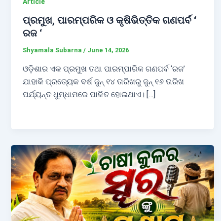
Article
ପ୍ରମୁଖ, ପାରମ୍ପରିକ ଓ କୃଷିଭିତ୍ତିକ ଗଣପର୍ବ ‘
ରଜ ‘
Shyamala Subarna
/
June 14, 2026
ଓଡ଼ିଶାର ଏକ ପ୍ରମୁଖ ତଥା ପାରମ୍ପାରିକ ଗଣପର୍ବ ‘ରଜ’
ଯାହାକି ପ୍ରତ୍ୟେକ ବର୍ଷ ଜୁନ୍‌ ୧୪ ତାରିଖରୁ ଜୁନ୍‌ ୧୬ ତାରିଖ
ପର୍ଯ୍ୟନ୍ତ ଧୁମ୍‌ଧାମରେ ପାଳିତ ହୋଇଥାଏ। […]