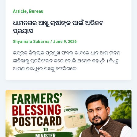
,
Article
Bureau
ଧାମନଗର ଆଖୁ ଚାଷୀଙ୍କ ପାଇଁ ଅଭିନବ
ପ୍ରୟାସ
Shyamala Subarna
/
June 9, 2026
ଭଦ୍ରକ ଜିଲ୍ଲାର ପ୍ରମୁଖ ଫସଲ ଭାବରେ ଧାନ ଆମ ଜୀବନ
ଜୀବିକାକୁ ପ୍ରତିଫଳନ କରେ ବୋଲି ଅନେକ କହନ୍ତି । କିନ୍ତୁ
ଆପଣ ଦଶନ୍ଧିର ପଛକୁ ଫେରିଗଲେ