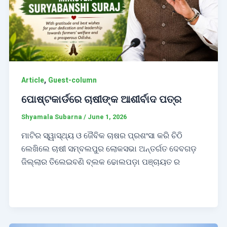
,
Article
Guest-column
ପୋଷ୍ଟକାର୍ଡରେ ଚାଷୀଙ୍କ ଆଶୀର୍ବାଦ ପତ୍ର
Shyamala Subarna
/
June 1, 2026
ମାଟିର ସ୍ୱାସ୍ଥ୍ୟ ଓ ଜୈବିକ ଚାଷର ପ୍ରଶଂସା କରି ଚିଠି
ଲେଖିଲେ ଚାଷୀ ସମ୍ବଲପୁର ଲୋକସଭା ଅନ୍ତର୍ଗତ ଦେବଗଡ଼
ଜିଲ୍ଲାର ତିଲେଇବଣି ବ୍ଲକ ଢୋଲପଡ଼ା ପଞ୍ଚାୟତ ର