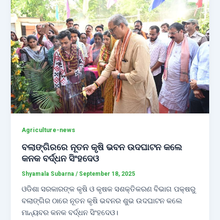
Agriculture-news
ବଲାଙ୍ଗିରରେ ନୂତନ କୃଷି ଭବନ ଉଦଘାଟନ କଲେ
କନକ ବର୍ଦ୍ଧନ ସିଂହଦେଓ
Shyamala Subarna
/
September 18, 2025
ଓଡିଶା ସରକାରଙ୍କ କୃଷି ଓ କୃଷକ ସଶକ୍ତିକରଣ ବିଭାଗ ପକ୍ଷରୁ
ବଲାଙ୍ଗିର ଠାରେ ନୂତନ କୃଷି ଭବନର ଶୁଭ ଉଦଘାଟନ କଲେ
ମାନ୍ୟବର କନକ ବର୍ଦ୍ଧନ ସିଂହଦେଓ।