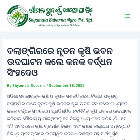
Skip
Post
Main
to
navigation
Men
content
ବଲାଙ୍ଗିରରେ ନୂତନ କୃଷି ଭବନ
ଉଦଘାଟନ କଲେ କନକ ବର୍ଦ୍ଧନ
ସିଂହଦେଓ
By
Shyamala Subarna
/
September 18, 2025
ଓଡିଶା ସରକାରଙ୍କ କୃଷି ଓ କୃଷକ ସଶକ୍ତିକରଣ ବିଭାଗ ପକ୍ଷରୁ
ବଲାଙ୍ଗିର ଠାରେ ନୂତନ କୃଷି ଭବନର ଶୁଭ ଉଦଘାଟନ କଲେ ମାନ୍ୟବର
କନକ ବର୍ଦ୍ଧନ ସିଂହଦେଓ। ପ୍ରତିଷ୍ଠିତ ନବନିର୍ମିତ କୃଷି ଭବନର ଉଦଘାଟନ
କରିବାର ସୌଭାଗ୍ୟ ପାଇଥିବାରୁ ସେ ନିଜକୁ ଧନ୍ୟ ମନେ କରିଛନ୍ତି। ସେ
ଏହି ଅବସରରେ କୃଷି, ଗ୍ରାମୀଣ ବିକାଶ ଏବଂ କୃଷକ କଲ୍ୟାଣ ସମ୍ବନ୍ଧୀୟ
ବିଭିନ୍ନ ପ୍ରସଙ୍ଗରେ ଉପସ୍ଥିତ ଜନସାଧାରଣଙ୍କ ସହ ଅର୍ଥପୂର୍ଣ୍ଣ