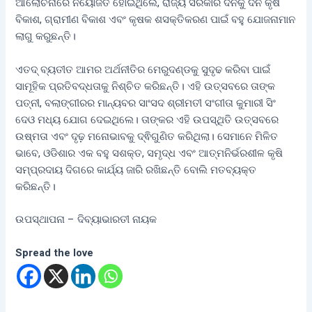
ଆଲୋଚନାରେ ନିୟୋଜିତ ହୋଇଥିଲେ, ରାଜ୍ୟ ସରକାର ଦିନକୁ ଦିନ କୃଷି
ବିକାଶ, ଗ୍ରାମୀଣ ବିକାଶ ଏବଂ କୃଷକ ଶସକ୍ତିକରଣ ପାଇଁ ବହୁ ଯୋଜନାମାନ
ଲାଗୁ କରୁଛନ୍ତି।
ଏତଦ୍ ବ୍ୟତୀତ ଆମର ଅର୍ଥନୀତିର ମେରୁଦଣ୍ଡକୁ ସୁଦୃଢ କରିବା ପାଇଁ
ସାମୂହିକ ପ୍ରତିବଦ୍ଧତାକୁ ନିଶ୍ଚିତ କରିଛନ୍ତି। ଏହି ଉତ୍ସବରେ ତାଙ୍କ
ପତ୍ନୀ, ବଲାଙ୍ଗୀରର ମାନ୍ୟବର ସାଂସଦ ଶ୍ରୀମତୀ ସଂଗୀତା କୁମାରୀ ସିଂ
ଦେଓ ମଧ୍ୟ ଯୋଗ ଦେଇଥିଲେ। ତାଙ୍କର ଏହି ଉପସ୍ଥିତି ଉତ୍ସବରେ
ଉଷ୍ମତା ଏବଂ ଦୃଢ଼ ମନୋଭାବକୁ ଦ୍ଵିଗୁଣିତ କରିଥିଲା। ସେମାନେ ମିଳିତ
ଭାବେ, ଓଡିଶାର ଏକ ବହୁ ସଶକ୍ତ, ସମୃଦ୍ଧ ଏବଂ ଆତ୍ମନିର୍ଭରଶୀଳ କୃଷି
ସମ୍ପ୍ରଦାୟ ଦିଗରେ କାର୍ଯ୍ୟ ଜାରି ରଖିଛନ୍ତି ବୋଲି ମତବ୍ୟକ୍ତ
କରିଛନ୍ତି।
ଉପସ୍ଥାପନା – ଦିବ୍ୟାଭାରତୀ ନାୟକ
Spread the love