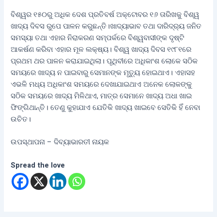
ବିଶ୍ୱର ୧୫୦ରୁ ଅଧିକ ଦେଶ ପ୍ରତିବର୍ଷ ଅକ୍ଟୋବର ୧୬ ତାରିଖକୁ ବିଶ୍ୱ
ଖାଦ୍ୟ ଦିବସ ରୁପେ ପାଳନ କରୁଛନ୍ତି।ଖାଦ୍ୟାଭାବ ତଥା ଦାରିଦ୍ର‍୍ୟ ଜନିତ
ସମସ୍ୟା ତଥା ଏହାର ନିରାକରଣ ସମ୍ପର୍କରେ ବିଶ୍ୱବାସୀଙ୍କ ଦୃଷ୍ଟି
ଆକର୍ଷଣ କରିବା ଏହାର ମୂଳ ଲକ୍ଷ୍ୟ। ବିଶ୍ୱ ଖାଦ୍ୟ ଦିବସ ୧୯୮୧ରେ
ପ୍ରଥମ ଥର ପାଳନ କରାଯାଇଥିଲା। ପୃଥିବୀରେ ଅଧିକାଂଶ ଲୋକେ ସଠିକ
ସମୟରେ ଖାଦ୍ୟ ନ ପାଇବାରୁ ସେମାନଙ୍କ ମୃତ୍ୟୁ ହୋଇଥାଏ। ଏହାସହ
ଏଭଳି ମଧ୍ୟ ଅଧିକାଂଶ ସମୟରେ ଦେଖାଯାଇଥାଏ ଅନେକ ଲୋକଙ୍କୁ
ସଠିକ ସମୟରେ ଖାଦ୍ୟ ମିଳିଥାଏ, ମାତ୍ର ସେମାନେ ଖାଦ୍ୟ ଅଧା ଖାଇ
ଫିଙ୍ଗିଥାନ୍ତି। ତେଣୁ କୁହାଯାଏ ଯେତିକି ଖାଦ୍ୟ ଖାଇବେ ସେତିକି ହିଁ ନେବା
ଉଚିତ।
ଉପସ୍ଥାପନା – ଦିବ୍ୟାଭାରତୀ ନାୟକ
Spread the love