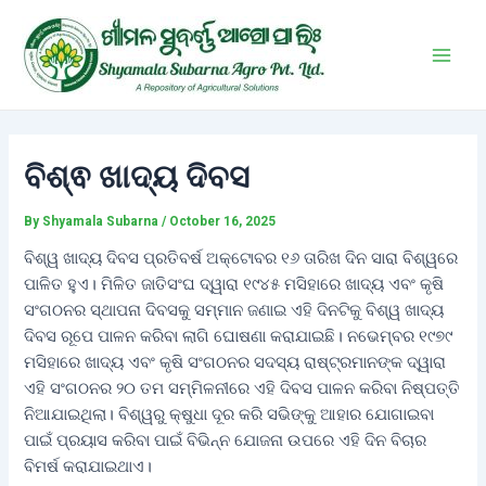
Skip
Post
Main
to
navigation
Men
content
ବିଶ୍ଵ ଖାଦ୍ୟ ଦିବସ
By
Shyamala Subarna
/
October 16, 2025
ବିଶ୍ୱ ଖାଦ୍ୟ ଦିବସ ପ୍ରତିବର୍ଷ ଅକ୍ଟୋବର ୧୬ ତାରିଖ ଦିନ ସାରା ବିଶ୍ୱରେ
ପାଳିତ ହୁଏ। ମିଳିତ ଜାତିସଂଘ ଦ୍ୱାରା ୧୯୪୫ ମସିହାରେ ଖାଦ୍ୟ ଏବଂ କୃଷି
ସଂଗଠନର ସ୍ଥାପନା ଦିବସକୁ ସମ୍ମାନ ଜଣାଇ ଏହି ଦିନଟିକୁ ବିଶ୍ୱ ଖାଦ୍ୟ
ଦିବସ ରୂପେ ପାଳନ କରିବା ଲାଗି ଘୋଷଣା କରାଯାଇଛି। ନଭେମ୍ବର ୧୯୭୯
ମସିହାରେ ଖାଦ୍ୟ ଏବଂ କୃଷି ସଂଗଠନର ସଦସ୍ୟ ରାଷ୍ଟ୍ରମାନଙ୍କ ଦ୍ୱାରା
ଏହି ସଂଗଠନର ୨୦ ତମ ସମ୍ମିଳନୀରେ ଏହି ଦିବସ ପାଳନ କରିବା ନିଷ୍ପତ୍ତି
ନିଆଯାଇଥିଲା। ବିଶ୍ୱରୁ କ୍ଷୁଧା ଦୂର କରି ସଭିଙ୍କୁ ଆହାର ଯୋଗାଇବା
ପାଇଁ ପ୍ରୟାସ କରିବା ପାଇଁ ବିଭିନ୍ନ ଯୋଜନା ଉପରେ ଏହି ଦିନ ବିଚାର
ବିମର୍ଷ କରାଯାଇଥାଏ।