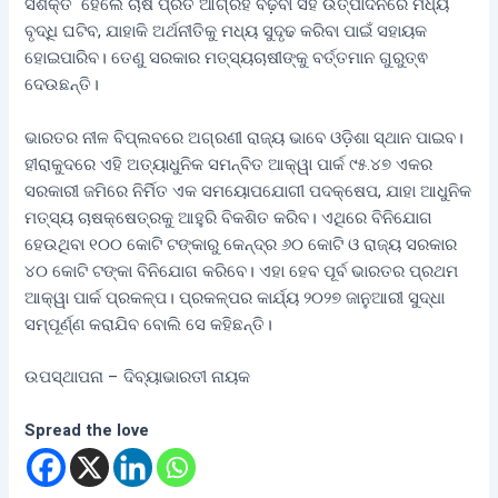
ସଶକ୍ତ ହେଲେ ଚାଷ ପ୍ରତି ଆଗ୍ରହ ବଢ଼ିବା ସହ ଉତ୍ପାଦନରେ ମଧ୍ୟ
ବୃଦ୍ଧି ଘଟିବ, ଯାହାକି ଅର୍ଥନୀତିକୁ ମଧ୍ୟ ସୁଦୃଢ କରିବା ପାଇଁ ସହାୟକ
ହୋଇପାରିବ। ତେଣୁ ସରକାର ମତ୍ସ୍ୟଚାଷୀଙ୍କୁ ବର୍ତ୍ତମାନ ଗୁରୁତ୍ଵ
ଦେଉଛନ୍ତି।
ଭାରତର ନୀଳ ବିପ୍ଲବରେ ଅଗ୍ରଣୀ ରାଜ୍ୟ ଭାବେ ଓଡ଼ିଶା ସ୍ଥାନ ପାଇବ।
ହୀରାକୁଦରେ ଏହି ଅତ୍ୟାଧୁନିକ ସମନ୍ବିତ ଆକ୍ୱା ପାର୍କ ୯୫.୪୭ ଏକର
ସରକାରୀ ଜମିରେ ନିର୍ମିତ ଏକ ସମୟୋପଯୋଗୀ ପଦକ୍ଷେପ, ଯାହା ଆଧୁନିକ
ମତ୍ସ୍ୟ ଚାଷକ୍ଷେତ୍ରକୁ ଆହୁରି ବିକଶିତ କରିବ। ଏଥିରେ ବିନିଯୋଗ
ହେଉଥିବା ୧୦୦ କୋଟି ଟଙ୍କାରୁ କେନ୍ଦ୍ର ୬୦ କୋଟି ଓ ରାଜ୍ୟ ସରକାର
୪୦ କୋଟି ଟଙ୍କା ବିନିଯୋଗ କରିବେ। ଏହା ହେବ ପୂର୍ବ ଭାରତର ପ୍ରଥମ
ଆକ୍ୱା ପାର୍କ ପ୍ରକଳ୍ପ। ପ୍ରକଳ୍ପର କାର୍ଯ୍ୟ ୨୦୨୭ ଜାନୁଆରୀ ସୁଦ୍ଧା
ସମ୍ପୂର୍ଣ୍ଣ କରାଯିବ ବୋଲି ସେ କହିଛନ୍ତି।
ଉପସ୍ଥାପନା – ଦିବ୍ୟାଭାରତୀ ନାୟକ
Spread the love