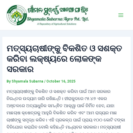
Skip
Post
Main
to
navigation
Men
content
ମତ୍ସ୍ୟଚାଷୀଙ୍କୁ ବିକଶିତ ଓ ସଶକ୍ତ
କରିବା ଲକ୍ଷ୍ୟରେ ଲୋକଙ୍କ
ସରକାର
By
Shyamala Subarna
/
October 16, 2025
ମତ୍ସ୍ୟଚାଷୀଙ୍କୁ ବିକଶିତ ଓ ସଶକ୍ତ କରିବା ପାଇଁ ଆମ ସରକାର
ନିରନ୍ତର ଉଦ୍ୟମ ଜାରି ରଖିଛନ୍ତି। ହୀରାକୁଦରେ ୯୫.୪୭ ଏକର
ଅଞ୍ଚଳରେ ଅତ୍ୟାଧୁନିକ ସମନ୍ଵିତ ଆକ୍ୱା ପାର୍କ ନିର୍ମିତ ହେବ, ଯାହା
ମାଛଚାଷ କ୍ଷେତ୍ରକୁ ଆହୁରି ବିକଶିତ କରିବ ଏବଂ ଆମ ରାଜ୍ୟର ମାଛ
ଚାଷୀଙ୍କୁ ସମୃଦ୍ଧ କରିବ। ଏହି ପ୍ରକଳ୍ପ ପାଇଁ ପ୍ରାୟ ୧୦୦ କୋଟି ଟଙ୍କା
ବିନିଯୋଗ କରାଯିବ ବୋଲି କହିଛନ୍ତି ମାନ୍ୟବର ସରକାର। ମତ୍ସ୍ୟଚାଷୀ