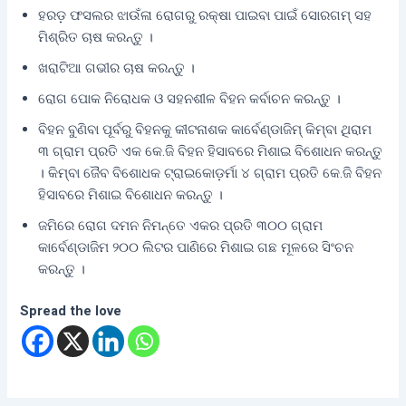
ହରଡ଼ ଫସଲର ଝାଉଁଳା ରୋଗରୁ ରକ୍ଷା ପାଇବା ପାଇଁ ସୋରଗମ୍‌ ସହ
ମିଶ୍ରିତ ଚାଷ କରନ୍ତୁ ।
ଖରାଟିଆ ଗଭୀର ଚାଷ କରନ୍ତୁ ।
ରୋଗ ପୋକ ନିରୋଧକ ଓ ସହନଶୀଳ ବିହନ କର୍ବାଚନ କରନ୍ତୁ ।
ବିହନ ବୁଣିବା ପୂର୍ବରୁ ବିହନକୁ କୀଟନାଶକ କାର୍ବେଣ୍ଡାଜିମ୍‌ କିମ୍ବା ଥିରାମ
୩ ଗ୍ରାମ ପ୍ରତି ଏକ କେ.ଜି ବିହନ ହିସାବରେ ମିଶାଇ ବିଶୋଧନ କରନ୍ତୁ
। କିମ୍ବା ଜୈବ ବିଶୋଧକ ଟ୍ରାଇକୋଡ଼ର୍ମା ୪ ଗ୍ରାମ ପ୍ରତି କେ.ଜି ବିହନ
ହିସାବରେ ମିଶାଇ ବିଶୋଧନ କରନ୍ତୁ ।
ଜମିରେ ରୋଗ ଦମନ ନିମନ୍ତେ ଏକର ପ୍ରତି ୩୦୦ ଗ୍ରାମ
କାର୍ବେଣ୍ଡାଜିମ ୨୦୦ ଲିଟର ପାଣିରେ ମିଶାଇ ଗଛ ମୂଳରେ ସିଂଚନ
କରନ୍ତୁ ।
Spread the love