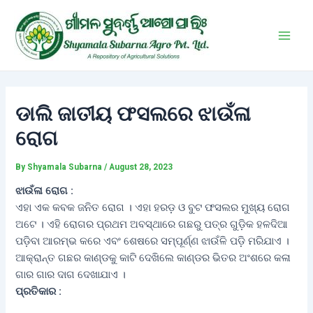
Skip
Post
Main
to
navigation
Men
content
ଡାଲି ଜାତୀୟ ଫସଲରେ ଝାଉଁଳା
ରୋଗ
By
Shyamala Subarna
/
August 28, 2023
ଝାଉଁଳା ରୋଗ :
ଏହା ଏକ କବକ ଜନିତ ରୋଗ । ଏହା ହରଡ଼ ଓ ବୁଟ ଫସଲର ମୁଖ୍ୟ ରୋଗ
ଅଟେ । ଏହି ରୋଗର ପ୍ରଥମ ଅବସ୍ଥାରେ ଗଛରୁ ପତ୍ର ଗୁଡ଼ିକ ହଳଦିଆ
ପଡ଼ିବା ଆରମ୍ଭ କରେ ଏବଂ ଶେଷରେ ସମ୍ପୂର୍ଣ୍ଣ ଝାଉଁଳି ପଡ଼ି ମରିଯାଏ ।
ଆକ୍ରାନ୍ତ ଗଛର କାଣ୍ଡକୁ କାଟି ଦେଖିଲେ କାଣ୍ଡର ଭିତର ଅଂଶରେ କଳା
ଗାର ଗାର ଦାଗ ଦେଖାଯାଏ ।
ପ୍ରତିକାର :