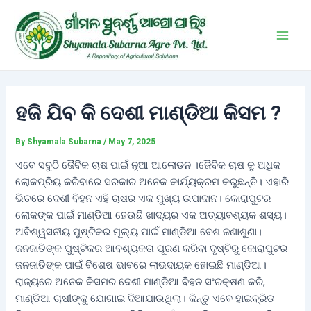
Skip
Post
Main
to
navigation
Men
content
ହଜି ଯିବ କି ଦେଶୀ ମାଣ୍ଡିଆ କିସମ ?
By
Shyamala Subarna
/
May 7, 2025
ଏବେ ସବୁଠି ଜୈବିକ ଚାଷ ପାଇଁ ନୂଆ ଆଲୋଡନ ।ଜୈବିକ ଚାଷ କୁ ଅଧିକ
ଲୋକପ୍ରିୟ କରିବାରେ ସରକାର ଅନେକ କାର୍ଯ୍ୟକ୍ରମ କରୁଛନ୍ତି। ଏହାରି
ଭିତରେ ଦେଶୀ ବିହନ ଏହି ଚାଷର ଏକ ମୁଖ୍ୟ ଉପାଦାନ। କୋରାପୁଟର
ଲୋକଙ୍କ ପାଇଁ ମାଣ୍ଡିଆ ହେଉଛି ଖାଦ୍ୟର ଏକ ଅତ୍ୟାବଶ୍ୟକ ଶସ୍ୟ।
ଅବିଶ୍ୱସନୀୟ ପୁଷ୍ଟିକର ମୂଲ୍ୟ ପାଇଁ ମାଣ୍ଡିଆ ବେଶ ଜଣାଶୁଣା।
ଜନଜାତିଙ୍କ ପୁଷ୍ଟିକର ଆବଶ୍ୟକତା ପୂରଣ କରିବା ଦୃଷ୍ଟିରୁ କୋରାପୁଟର
ଜନଜାତିଙ୍କ ପାଇଁ ବିଶେଷ ଭାବରେ ଲାଭଦାୟକ ହୋଇଛି ମାଣ୍ଡିଆ।
ରାଜ୍ୟରେ ଅନେକ କିସମର ଦେଶୀ ମାଣ୍ଡିଆ ବିହନ ସଂରକ୍ଷଣ କରି,
ମାଣ୍ଡିଆ ଚାଷୀଙ୍କୁ ଯୋଗାଇ ଦିଆଯାଉଥିଲା। କିନ୍ତୁ ଏବେ ହାଇବ୍ରିଡ