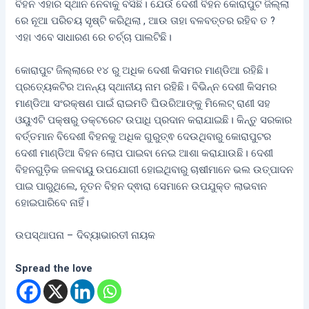
ବିହନ ଏହାର ସ୍ଥାନ ନେବାକୁ ବସିଛି। ଯେଉଁ ଦେଶୀ ବିହନ କୋରାପୁଟ ଜିଲ୍ଲା
ରେ ନୂଆ ପରିଚୟ ସୃଷ୍ଟି କରିଥିଲା , ଆଉ ତାହା ବଳବତ୍ତର ରହିବ ତ ?
ଏହା ଏବେ ସାଧାରଣ ରେ ଚର୍ଚ୍ଚା ପାଲଟିଛି।
କୋରାପୁଟ ଜିଲ୍ଲାରେ ୧୪ ରୁ ଅଧିକ ଦେଶୀ କିସମର ମାଣ୍ଡିଆ ରହିଛି।
ପ୍ରତ୍ୟେକଟିର ଅନନ୍ୟ ସ୍ଥାନୀୟ ନାମ ରହିଛି। ବିଭିନ୍ନ ଦେଶୀ କିସମର
ମାଣ୍ଡିଆ ସଂରକ୍ଷଣ ପାଇଁ ରାଇମତି ଘିଉରିଆଙ୍କୁ ମିଲେଟ୍ ରାଣୀ ସହ
ଓୟୁଏଟି ପକ୍ଷରୁ ଡକ୍ଟରେଟ ଉପାଧି ପ୍ରଦାନ କରାଯାଇଛି। କିନ୍ତୁ ସରକାର
ବର୍ତ୍ତମାନ ବିଦେଶୀ ବିହନକୁ ଅଧିକ ଗୁରୁତ୍ଵ ଦେଉଥିବାରୁ କୋରାପୁଟର
ଦେଶୀ ମାଣ୍ଡିଆ ବିହନ ଲୋପ ପାଇବା ନେଇ ଆଶା କରାଯାଉଛି। ଦେଶୀ
ବିହନଗୁଡ଼ିକ ଜଳବାୟୁ ଉପଯୋଗୀ ହୋଇଥିବାରୁ ଚାଷୀମାନେ ଭଲ ଉତ୍ପାଦନ
ପାଇ ପାରୁଥିଲେ, ନୂତନ ବିହନ ଦ୍ଵାରା ସେମାନେ ଉପଯୁକ୍ତ ଲାଭବାନ
ହୋଇପାରିବେ ନାହିଁ।
ଉପସ୍ଥାପନା – ଦିବ୍ୟାଭାରତୀ ନାୟକ
Spread the love