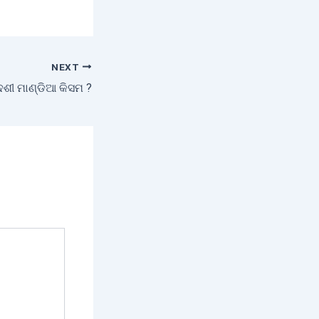
NEXT
ଦେଶୀ ମାଣ୍ଡିଆ କିସମ ?