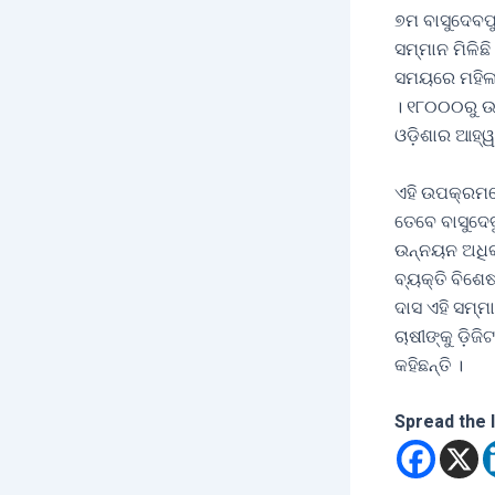
୭ମ ବାସୁଦେବପ
ସମ୍ମାନ ମିଳିଛ
ସମୟରେ ମହିଳା 
। ୧୮୦୦୦ରୁ ଉର
ଓଡ଼ିଶାର ଆହ୍ୱ
ଏହି ଉପକ୍ରମରେ
ତେବେ ବାସୁଦ
ଉନ୍ନୟନ ଅଧିକା
ବ୍ୟକ୍ତି ବିଶ
ଦାସ ଏହି ସମ୍
ଚାଷୀଙ୍କୁ ଡ଼ି
କହିଛନ୍ତି ।
Spread the 