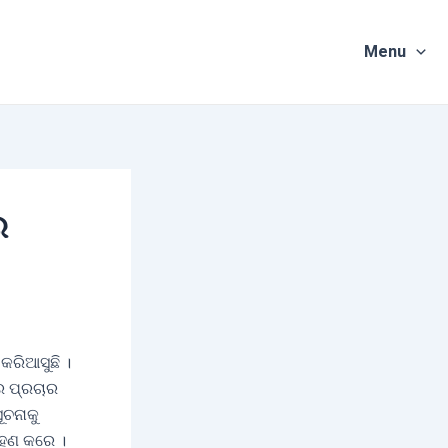
Menu
େ
କରିଆସୁଛି ।
ର ପ୍ରଚାର
ୂଚନାକୁ
ରହଣ କରେ ।