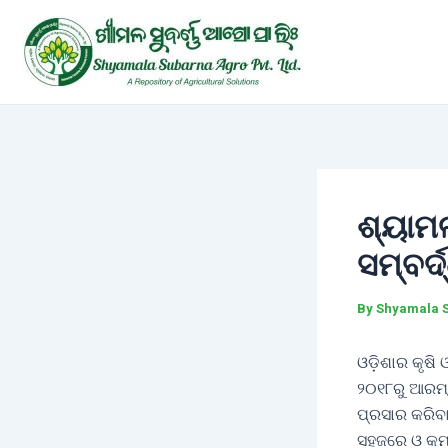
Skip
Post
to
navigation
content
ଶ୍ୟାମଳ
ସମ୍ବର୍ଦ
By
Shyamala 
ଓଡ଼ିଶାର କୃଷି
୨୦୧୮ରୁ ଆରମ୍ଭ
ପ୍ରସାର କରିବା
ସହଜରେ ଓ କମ 