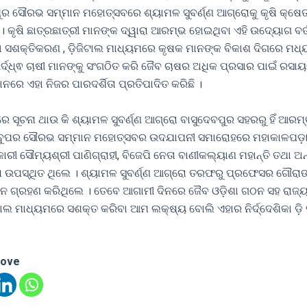
ୁର ସୌରଭ ସମ୍ମାନ ମହୋତ୍ସବରେ ଶ୍ୟାମଳ ସୁବର୍ଣ୍ଣ ଆଗ୍ରୋକୁ କୃଷି କ୍ଷେତ
ି । କୃଷି ଛାତ୍ରଛାତ୍ରୀ ମାନଙ୍କ ଦ୍ୱାରା ଆରମ୍ଭ ହୋଇଥିବା ଏହି ଉଦ୍ୟୋଗ ବର୍
ସଶକ୍ତିକରଣ , ଡ଼ିଜିଟାଲ ମାଧ୍ୟମରେ କୃଷକ ମାନଙ୍କ ବିକାଶ ଦିଗରେ ମଧ୍ୟ 
୍ଦ୍ଧ୍ଵ ଚାଷୀ ମାନଙ୍କୁ ସଂଗଠିତ କରି ଜୈବ ଚାଷର ଅଧିକ ପ୍ରସାର ପାଇଁ ରସାୟ
ାନରେ ଏହା ନିଜର ପାରଦର୍ଶିତା ପ୍ରତିପାଦିତ କରିଛି ।
 ସୂଚନା ଥାଉ କି ଶ୍ୟାମଳ ସୁବର୍ଣ୍ଣ ଆଗ୍ରୋ ବାସୁଦେବପୁର ସହରରୁ ହିଁ ଆରମ
େବୁପର ସୌରଭ ସମ୍ମାନ ମହୋତ୍ସବର ଉଦଯାପନୀ ସମାରୋହରେ ମହାକାଳପଡ଼ା
ରୀ ସୌମ୍ୟଶ୍ରୀ ପାଣିଗ୍ରାହୀ, ବିଜେପି ନେତା ବାଣୀକଲ୍ୟାଣ ମହାନ୍ତି ତଥା ଅନ
େଷ ଉପସ୍ଥିତ ଥିଲେ । ଶ୍ୟାମଳ ସୁବର୍ଣ୍ଣ ଆଗ୍ରୋ ତରଫରୁ ପ୍ରଫେସର ଗୌରାଙ
ମାନ ଗ୍ରହଣ କରିଥିଲେ । ତେବେ ଆଗାମୀ ଦିନରେ ଜୈବ ଓଡ଼ିଶା ଗଠନ ସହ ରାଜ
ଜିଟାଲ ମାଧ୍ୟମରେ ସଶକ୍ତ କରିବା ଆମ ଲକ୍ଷ୍ୟ ବୋଲି ଏହାର ନିର୍ଦ୍ଦେଶିକା ଡ଼ି 
love