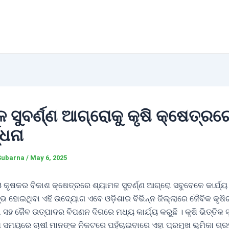
 ସୁବର୍ଣ୍ଣ ଆଗ୍ରୋକୁ କୃଷି କ୍ଷେତ୍ରର
୍ଧନା
Subarna
/
May 6, 2025
 ଓ କୃଷକର ବିକାଶ କ୍ଷେତ୍ରରେ ଶ୍ୟାମଳ ସୁବର୍ଣ୍ଣ ଆଗ୍ରୋ ସବୁବେଳେ କାର୍ଯ୍ୟ 
 ହୋଇଥିବା ଏହି ଉଦ୍ୟୋଗ ଏବେ ଓଡ଼ିଶାର ବିଭିନ୍ନ ଜିଲ୍ଲାରେ ଜୈବିକ କୃଷି
 ସହ ଜୈବ ଉତ୍ପାଦର ବିପଣନ ଦିଗରେ ମଧ୍ୟ କାର୍ଯ୍ୟ କରୁଛି । କୃଷି ଭିତ୍ତିକ ସ
ସମୟରେ ଚାଷୀ ମାନଙ୍କ ନିକଟରେ ପହଁଚାଇବାରେ ଏହା ପ୍ରମୁଖ ଭୂମିକା ଗ୍