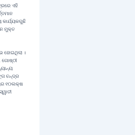
୍ରରେ ଏହି
ତ୍ତମାନ
କାର୍ଯ୍ୟକରୁଛି
ନ ମୁକ୍ତ
୍ଭ ହୋଇଥିଲା ।
 ଗୋଷ୍ଠୀ
୍ୟାନ୍ୟ
୍ଗ ଚନ୍ଦ୍ର
୍ୟର ୧୦ଲକ୍ଷ
ସ୍ୱାତୀ