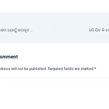
କୃଷିଭିତ୍ତିକ ବିଭିନ୍ନ ସେବା ଯୋଗୁଁ ଉପକୃତ ହେଉଛନ୍ତି ଚାଷୀ
ହଜି ଯିବ କି 
Comment
dress will not be published.
Required fields are marked
*