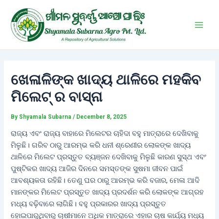
Skip
Post
Main
to
navigation
Men
content
ଖେଳାଳିଙ୍କ ଖାଦ୍ୟ ଥାଳିରେ ମହକିବ
ମିଲେଟ୍ ର ବାସ୍ନା
By
Shyamala Subarna
/
December 8, 2025
ରାଜ୍ୟ ଏବଂ ରାଜ୍ୟ ବାହାରେ ମିଲେଟର ଚାହିଦା ବହୁ ମାତ୍ରାରେ ଦେଖିବାକୁ
ମିଳୁଛି। ଗରିବ ଠାରୁ ଆରମ୍ଭ କରି ଧନୀ ଶ୍ରେଣୀର ଲୋକଙ୍କ ଖାଦ୍ୟ
ଥାଳିରେ ମିଲେଟ ପ୍ରସ୍ତୁତ ବ୍ୟଞ୍ଜନ ଦେଖିବାକୁ ମିଳୁଛି କାରଣ ସୁସ୍ଥ ଏବଂ
ପୁଷ୍ଟିକର ଖାଦ୍ୟ ଆଜିର ଦିନରେ ସମସ୍ତଙ୍କ ସୁଷମା ଜୀବନ ପାଇଁ
ଆବଶ୍ୟକତା ରହିଛି। ତେଣୁ ଘର ଠାରୁ ଆରମ୍ଭ କରି ବଜାର, ମେଳା ଆଦି
ମାନଙ୍କର ମିଲେଟ ପ୍ରସ୍ତୁତ ଖାଦ୍ୟ ପ୍ରଦର୍ଶନ କରି ଲୋକଙ୍କ ଆଗ୍ରହ
ମଧ୍ୟ ବଢ଼ିବାରେ ଲାଗିଛି। ବହୁ ପ୍ରକାରର ଖାଦ୍ୟ ପ୍ରସ୍ତୁତ
ହୋଇପାରୁଥିବାରୁ ଚାଷୀମାନେ ଅଧିକ ମାତ୍ରାରେ ଏହାର ଚାଷ କାର୍ଯ୍ୟ ମଧ୍ୟ