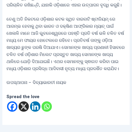
ପରିଚାଳିତ ରଖିଛନ୍ତି, ଯାହାକି ଓଡ଼ିଶାରେ ଏହାର ଉତ୍ପାଦନ ବୃଦ୍ଧି କରୁଛି।
ତେଣୁ ଅତି ନିକଟରେ ଓଡ଼ିଶାର କଟକ ସ୍ଥିତ ବାରବାଟି ଷ୍ଟାଡିୟମ୍ ରେ
ଆରମ୍ଭ ହେବାକୁ ଥିବା ଭାରତ ଓ ଦକ୍ଷିଣ ଆଫ୍ରିକାର ମ୍ୟାଚ୍ ପାଇଁ
ଖେଳାଳି ମାନେ ଆଜି ଭୁବନେଶ୍ୱରରେ ପହଞ୍ଚି ପ୍ରତି ବର୍ଷ ଭଳି ଚଳିତ ବର୍ଷ
ମଧ୍ୟ ମେ ଫାୟର ହୋଟେଲରେ ରହିବେ। ପ୍ରତିବର୍ଷ ତାଙ୍କୁ ଓଡ଼ିଆ
ଖାଦ୍ୟର ଛୁଙ୍କ ପରଷି ଦିଆଯାଏ। ସେମାନଙ୍କ ଖାଦ୍ୟ ପ୍ରଣାଳୀ ହିସାବରେ
ଚଳିତ ବର୍ଷ ଓଡ଼ିଶାର ମିଲେଟ ପ୍ରସ୍ତୁତ ଖାଦ୍ୟ ସେମାନଙ୍କ ଖାଦ୍ୟ
ଥାଳିରେ ଯୋଡ଼ି ଦିଆଯାଇଛି। ଏଥର ସେମାନଙ୍କୁ ସ୍ଵାଗତ କରିବା ପାଇ
ମଧ୍ୟ ଓଡ଼ିଶାର ପ୍ରସିଦ୍ଧ ଆଦିବାସୀ ନୃତ୍ୟ ମଧ୍ୟ ପ୍ରଦର୍ଶିତ କରାଯିବ।
ଉପସ୍ଥାପନା – ଦିବ୍ୟାଭାରତୀ ନାୟକ
Spread the love