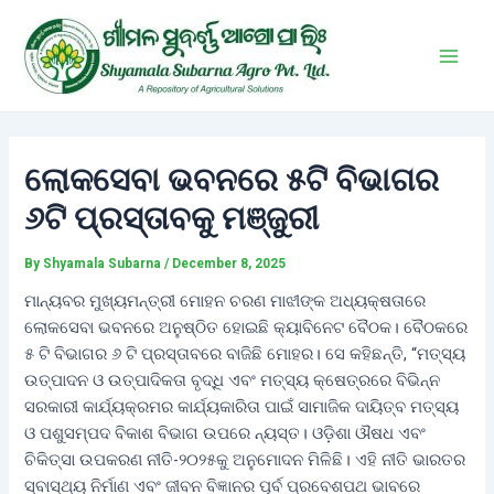
Skip
Post
Main
to
navigation
Men
content
ଲୋକସେବା ଭବନରେ ୫ଟି ବିଭାଗର
୬ଟି ପ୍ରସ୍ତାବକୁ ମଞ୍ଜୁରୀ
By
Shyamala Subarna
/
December 8, 2025
ମାନ୍ୟବର ମୁଖ୍ୟମନ୍ତ୍ରୀ ମୋହନ ଚରଣ ମାଝୀଙ୍କ ଅଧ୍ୟକ୍ଷତାରେ
ଲୋକସେବା ଭବନରେ ଅନୁଷ୍ଠିତ ହୋଇଛି କ୍ୟାବିନେଟ ବୈଠକ। ବୈଠକରେ
୫ ଟି ବିଭାଗର ୬ ଟି ପ୍ରସ୍ତାବରେ ବାଜିଛି ମୋହର। ସେ କହିଛନ୍ତି, “ମତ୍ସ୍ୟ
ଉତ୍ପାଦନ ଓ ଉତ୍ପାଦିକତା ବୃଦ୍ଧି ଏବଂ ମତ୍ସ୍ୟ କ୍ଷେତ୍ରରେ ବିଭିନ୍ନ
ସରକାରୀ କାର୍ଯ୍ୟକ୍ରମର କାର୍ଯ୍ୟକାରିତା ପାଇଁ ସାମାଜିକ ଦାୟିତ୍ବ ମତ୍ସ୍ୟ
ଓ ପଶୁସମ୍ପଦ ବିକାଶ ବିଭାଗ ଉପରେ ନ୍ୟସ୍ତ। ଓଡ଼ିଶା ଔଷଧ ଏବଂ
ଚିକିତ୍ସା ଉପକରଣ ନୀତି-୨୦୨୫କୁ ଅନୁମୋଦନ ମିଳିଛି। ଏହି ନୀତି ଭାରତର
ସ୍ବାସ୍ଥ୍ୟ ନିର୍ମାଣ ଏବଂ ଜୀବନ ବିଜ୍ଞାନର ପୂର୍ବ ପ୍ରବେଶପଥ ଭାବରେ