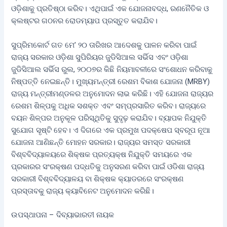
ଓଡ଼ିଶାକୁ ପ୍ରତିଷ୍ଠା କରିବ। ଏଥିପାଇଁ ଏକ ଯୋଜନାବଦ୍ଧ, ରଣନୈତିକ ଓ
କ୍ଲଷ୍ଟର ଗଠନର ରୋଡମ୍ୟାପ ପ୍ରସ୍ତୁତ କରାଯିବ।
ସୁପ୍ରିମକୋର୍ଟ ଗତ ମେ’ ୨୦ ତାରିଖର ଆଦେଶକୁ ପାଳନ କରିବା ପାଇଁ
ରାଜ୍ୟ ସରକାର ଓଡ଼ିଶା ସୁପିରିୟର ଜୁଡିସିଆଲ ସର୍ଭିସ ଏବଂ ଓଡ଼ିଶା
ଜୁଡିସିଆଲ ସର୍ଭିସ ରୁଲ, ୨୦୦୭ର କିଛି ନିୟମାବଳୀରେ ସଂଶୋଧନ କରିବାକୁ
ନିଷ୍ପତ୍ତି ନେଇଛନ୍ତି। ମୁଖ୍ୟମନ୍ତ୍ରୀ ରେଶମ ବିକାଶ ଯୋଜନା (MRBY)
ରାଜ୍ୟ ମନ୍ତ୍ରୀମଣ୍ଡଳର ଅନୁମୋଦନ ଲାଭ କରିଛି। ଏହି ଯୋଜନା ରାଜ୍ୟର
ରେଶମ ଶିଳ୍ପକୁ ଅଧିକ ସଶକ୍ତ ଏବଂ ସମ୍ପ୍ରସାରିତ କରିବ। ରାଜ୍ୟରେ
ବୟନ ଶିଳ୍ପର ଅନୁକୂଳ ପରିସ୍ଥିତିକୁ ସୁଦୃଢ଼ କରାଯିବ। ବ୍ୟାପକ ନିଯୁକ୍ତି
ସୁଯୋଗ ସୃଷ୍ଟି ହେବ। ଏ ଦିଗରେ ଏକ ପ୍ରମୁଖ ପଦକ୍ଷେପ ସ୍ବରୂପ ନୂଆ
ଯୋଜନା ଆଣିଛନ୍ତି ମୋହନ ସରକାର। ରାଜ୍ୟର ସମସ୍ତ ସରକାରୀ
ବିଶ୍ବବିଦ୍ୟାଳୟରେ ଶିକ୍ଷକ ପ୍ରତ୍ୟକ୍ଷ ନିଯୁକ୍ତି ସମୟରେ ଏକ
ପ୍ରକାରର ସଂରକ୍ଷଣ ପଦ୍ଧତିକୁ ଅନୁସରଣ କରିବା ପାଇଁ ଓଡିଶା ରାଜ୍ୟ
ସରକାରୀ ବିଶ୍ବବିଦ୍ୟାଳୟ ବା ଶିକ୍ଷକ କ୍ୟାଡରରେ ସଂରକ୍ଷଣ
ପ୍ରସ୍ତାବକୁ ରାଜ୍ୟ କ୍ୟାବିନେଟ ଅନୁମୋଦନ କରିଛି।
ଉପସ୍ଥାପନା – ଦିବ୍ୟାଭାରତୀ ନାୟକ