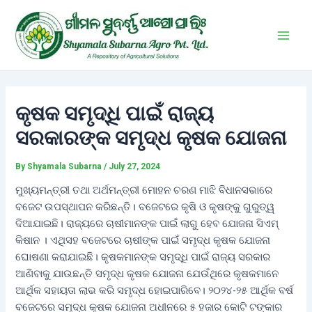
Skip
Post
Main
to
navigation
Men
content
କୃଷକ ସମୃଦ୍ଧି ପାଇଁ ରାଜ୍ୟ
ସରକାରଙ୍କ ସମୃଦ୍ଧ କୃଷକ ଯୋଜନା
By
Shyamala Subarna
/
July 27, 2024
ମୁଖ୍ୟମନ୍ତ୍ରୀ ତଥା ଅର୍ଥମନ୍ତ୍ରୀ ମୋହନ ଚରଣ ମାଝି ବିଧାନସଭାରେ
ବଜେଟ ଉପସ୍ଥାପନ କରିଛନ୍ତି। ବଜେଟରେ କୃଷି ଓ କୃଷଙ୍କୁ ଗୁରୁତ୍ୱ
ଦିଆଯାଇଛି। ରାଜ୍ୟରେ ଚାଷୀମାନଙ୍କ ପାଇଁ ଲାଗୁ ହେବ ଯୋଜନା ସିଏମ୍‌
କିଷାନ । ଏଥିସହ ବଜେଟରେ ଚାଷୀଙ୍କ ପାଇଁ ସମୃଦ୍ଧ କୃଷକ ଯୋଜନା
ଘୋଷଣା କରାଯାଇଛି। କୃଷକମାନଙ୍କ ସମୃଦ୍ଧି ପାଇଁ ରାଜ୍ୟ ସରକାର
ଆଣିବାକୁ ଯାଉଛନ୍ତି ସମୃଦ୍ଧ କୃଷକ ଯୋଜନା ଯେଉଁଥିରେ କୃଷକମାନେ
ଆର୍ଥିକ ସହାୟତା ଲାଭ କରି ସମୃଦ୍ଧ ହୋଇପାରିବେ। ୨୦୨୪-୨୫ ଆର୍ଥିକ ବର୍ଷ
ବଜେଟରେ ସମୃଦ୍ଧ କୃଷକ ଯୋଜନା ଅଧୀନରେ ୫ ହଜାର କୋଟି ଟଙ୍କାର