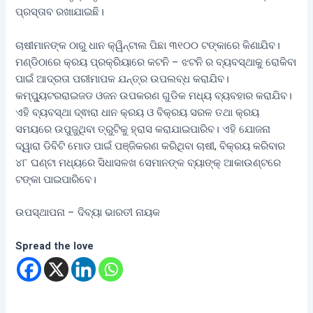
ପ୍ରସ୍ତାବ ରଖାଯାଇଛି।
ଚାଷୀମାନଙ୍କ ଠାରୁ ଧାନ କ୍ୱିନ୍ଟାଲ ପିଛା ୩୧୦୦ ଟଙ୍କାରେ କିଣାଯିବ।
ମଣ୍ଡିଠାରେ କ୍ରୟ ପ୍ରକ୍ରିୟାରେ କଟନି – ଝଟନି ର ବ୍ୟବସ୍ଥାକୁ ରୋକିବା
ପାଇଁ ଆଦ୍ରତା ପରୀମାପକ ଯନ୍ତ୍ର ଉପଲବ୍ଧ କରାଯିବ।
କମ୍ପ୍ୟୁଟରରାଇଜଡ ଓଜନ ଉପକରଣ ଗୁଡିକ ମଧ୍ୟ ବ୍ୟବହାର କରାଯିବ।
ଏହି ବ୍ୟବସ୍ଥା ଦ୍ଵାରା ଧାନ କ୍ରୟ ଓ ବିକ୍ରୟ ସରଳ ତଥା କ୍ରୟ
ସମୟରେ ଉପୁଜୁଥିବା ତ୍ରୁଟିକୁ ହ୍ରାସ କରାଯାଇପାରିବ। ଏହି ଯୋଜନା
ଦ୍ୱାରା ଡିବିଟି ମୋଡ ପାଇଁ ପଞ୍ଜିକରଣ କରିଥିବା ଚାଷୀ, ବିକ୍ରୟ କରିବାର
୪୮ ଘଣ୍ଟା ମଧ୍ୟରେ ସିଧାସଳଖ ସେମାନଙ୍କ ବ୍ୟାଙ୍କ୍ ଆକାଉଣ୍ଟରେ
ଟଙ୍କା ପାଇପାରିବେ।
ଉପସ୍ଥାପନା – ଦିବ୍ୟା ଭାରତୀ ନାୟକ
Spread the love