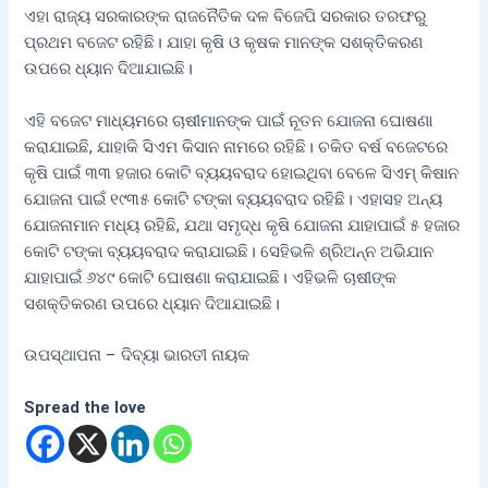
ଏହା ରାଜ୍ୟ ସରକାରଙ୍କ ରାଜନୈତିକ ଦଳ ବିଜେପି ସରକାର ତରଫରୁ
ପ୍ରଥମ ବଜେଟ ରହିଛି। ଯାହା କୃଷି ଓ କୃଷକ ମାନଙ୍କ ସଶକ୍ତିକରଣ
ଉପରେ ଧ୍ୟାନ ଦିଆଯାଇଛି।
ଏହି ବଜେଟ ମାଧ୍ୟମରେ ଚାଷୀମାନଙ୍କ ପାଇଁ ନୂତନ ଯୋଜନା ଘୋଷଣା
କରାଯାଇଛି, ଯାହାକି ସିଏମ କିସାନ ନାମରେ ରହିଛି। ଚକିତ ବର୍ଷ ବଜେଟରେ
କୃଷି ପାଇଁ ୩୩ ହଜାର କୋଟି ବ୍ୟୟବରାଦ ହୋଇଥିବା ବେଳେ ସିଏମ୍ କିଷାନ
ଯୋଜନା ପାଇଁ ୧୯୩୫ କୋଟି ଟଙ୍କା ବ୍ୟୟବରାଦ ରହିଛି। ଏହାସହ ଅନ୍ୟ
ଯୋଜନାମାନ ମଧ୍ୟ ରହିଛି, ଯଥା ସମୃଦ୍ଧ କୃଷି ଯୋଜନା ଯାହାପାଇଁ ୫ ହଜାର
କୋଟି ଟଙ୍କା ବ୍ୟୟବରାଦ କରାଯାଇଛି। ସେହିଭଳି ଶ୍ରିଅନ୍ନ ଅଭିଯାନ
ଯାହାପାଇଁ ୬୪୯ କୋଟି ଘୋଷଣା କରାଯାଇଛି। ଏହିଭଳି ଚାଷୀଙ୍କ
ସଶକ୍ତିକରଣ ଉପରେ ଧ୍ୟାନ ଦିଆଯାଇଛି।
ଉପସ୍ଥାପନା – ଦିବ୍ୟା ଭାରତୀ ନାୟକ
Spread the love