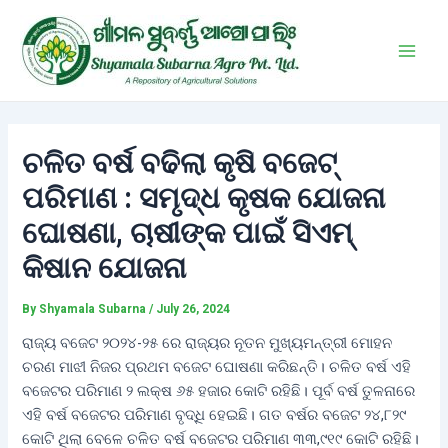
Skip
Post
Main
to
navigation
Men
content
ଚଳିତ ବର୍ଷ ବଢିଲା କୃଷି ବଜେଟ୍
ପରିମାଣ : ସମୃଦ୍ଧ କୃଷକ ଯୋଜନା
ଘୋଷଣା, ଚାଷୀଙ୍କ ପାଇଁ ସିଏମ୍‌
କିଷାନ ଯୋଜନା
By
Shyamala Subarna
/
July 26, 2024
ରାଜ୍ୟ ବଜେଟ ୨୦୨୪-୨୫ ରେ ରାଜ୍ୟର ନୂତନ ମୁଖ୍ୟମନ୍ତ୍ରୀ ମୋହନ
ଚରଣ ମାଝୀ ନିଜର ପ୍ରଥମ ବଜେଟ ଘୋଷଣା କରିଛନ୍ତି। ଚଳିତ ବର୍ଷ ଏହି
ବଜେଟର ପରିମାଣ ୨ ଲକ୍ଷ ୬୫ ହଜାର କୋଟି ରହିଛି। ପୂର୍ବ ବର୍ଷ ତୁଳନାରେ
ଏହି ବର୍ଷ ବଜେଟର ପରିମାଣ ବୃଦ୍ଧି ହେଇଛି। ଗତ ବର୍ଷର ବଜେଟ ୨୪,୮୨୯
କୋଟି ଥିଲା ବେଳେ ଚଳିତ ବର୍ଷ ବଜେଟର ପରିମାଣ ୩୩,୯୧୯ କୋଟି ରହିଛି।