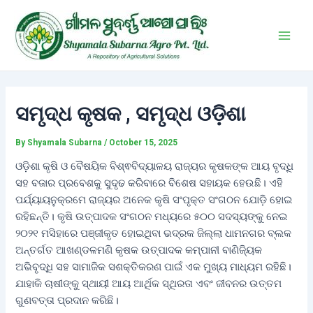
Skip
Post
Main
to
navigation
Men
content
ସମୃଦ୍ଧ କୃଷକ , ସମୃଦ୍ଧ ଓଡ଼ିଶା
By
Shyamala Subarna
/
October 15, 2025
ଓଡ଼ିଶା କୃଷି ଓ ବୈଷୟିକ ବିଶ୍ଵବିଦ୍ୟାଳୟ ରାଜ୍ୟର କୃଷକଙ୍କ ଆୟ ବୃଦ୍ଧି
ସହ ବଜାର ପ୍ରବେଶକୁ ସୁଦୃଢ କରିବାରେ ବିଶେଷ ସହାୟକ ହେଉଛି। ଏହି
ପର୍ଯ୍ୟାୟନୁକ୍ରମେ ରାଜ୍ୟର ଅନେକ କୃଷି ସଂପୃକ୍ତ ସଂଗଠନ ଯୋଡ଼ି ହୋଇ
ରହିଛନ୍ତି। କୃଷି ଉତ୍ପାଦକ ସଂଗଠନ ମଧ୍ୟରେ ୫୦୦ ସଦସ୍ୟଙ୍କୁ ନେଇ
୨୦୨୧ ମସିହାରେ ପଞ୍ଜୀକୃତ ହୋଇଥିବା ଭଦ୍ରକ ଜିଲ୍ଲା ଧାମନଗର ବ୍ଲକ
ଅନ୍ତର୍ଗତ ଆଖଣ୍ଡଳମଣି କୃଷକ ଉତ୍ପାଦକ କମ୍ପାନୀ ବାଣିଜ୍ୟିକ
ଅଭିବୃଦ୍ଧି ସହ ସାମାଜିକ ସଶକ୍ତିକରଣ ପାଇଁ ଏକ ମୁଖ୍ୟ ମାଧ୍ୟମ ରହିଛି।
ଯାହାକି ଚାଷୀଙ୍କୁ ସ୍ଥାୟୀ ଆୟ ଆର୍ଥିକ ସ୍ଥିରତା ଏବଂ ଜୀବନର ଉତ୍ତମ
ଗୁଣବତ୍ତା ପ୍ରଦାନ କରିଛି।