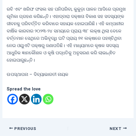
ରବି ଏବଂ ଖରିଫ ଫସଲ ସହ ପନିପରିବା, କୁକୁଡ଼ା ପାଳନ ଆଦିରେ ପ୍ରମୁଖ
ଭୂମିକା ଗ୍ରହଣ କରିଛନ୍ତି। ଏହାଦ୍ବାରା ଦକ୍ଷତା ବିକାଶ ସହ ସଦସ୍ୟଙ୍କ
ଜୀବନକୁ ପରିବର୍ତ୍ତିତ କରିବାରେ ସହାୟକ ହୋଇପାରିଛି। ଏହି କମ୍ପାନୀର
ବାର୍ଷିକ କାରବାର ୨୦୨୩-୨୪ ସମୟରେ ପ୍ରାୟ ୩୮ ଲକ୍ଷ ଥିଲା ବେଳେ
ବର୍ତ୍ତମାନ ସେଥିରେ ଅଭିବୃଦ୍ଧି ଘଟି ପ୍ରାୟ ୭୧ ଲକ୍ଷରେ ପହଞ୍ଚିଥିବା
ନେଇ ଓୟୁଏଟି ପକ୍ଷରୁ ଜଣାପଡିଛି। ଏହି ମାଧ୍ୟମରେ କୃଷକ ସଦସ୍ୟ
ଆଧୁନିକ ଜ୍ଞାନକୌଶଳ ଓ କୃଷି ପଦ୍ଧତିକୁ ଅନୁସରଣ କରି ଲାଭାନ୍ଵିତ
ହୋଇପାରୁଛନ୍ତି।
ଉପସ୍ଥାପନା – ଦିବ୍ୟାଭାରତୀ ନାୟକ
Spread the love
PREVIOUS
NEXT