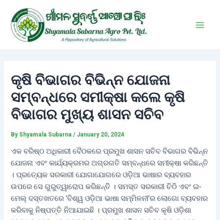
Skip
Post
Main
to
navigation
Men
content
କୃଷି ବିଭାଗର ବିଭିନ୍ନ ଯୋଜନା
ସମ୍ବନ୍ଧରେ ସମୀକ୍ଷା କଲେ କୃଷି
ବିଭାଗର ମୁଖ୍ୟ ଶାସନ ସଚିବ
By
Shyamala Subarna
/
January 20, 2024
ଏକ ବରିଷ୍ଠ ଅଧିକାରୀ ବୈଠକରେ ପ୍ରମୁଖ ଶାସନ ସଚିବ ବିଭାଗର ବିଭିନ୍ନ
ଯୋଜନା ଏବଂ କାର୍ଯ୍ୟକ୍ରମର ଅଗ୍ରଗତି ସମ୍ବନ୍ଧରେ ସମୀକ୍ଷା କରିଛନ୍ତି
। ପ୍ରତ୍ୟେକ ସରକାରୀ ଯୋଗାଯୋଗରେ ଓଡ଼ିଆ ଭାଷାର ବ୍ୟବହାର
ଉପରେ ସେ ଗୁରୁତ୍ୱାରୋପ କରିଛନ୍ତି । ସମସ୍ତ ସରକାରୀ ଚିଠି ଏବଂ ଇ-
ମେଲ୍ ଦସ୍ତଖତରେ ‘ବିଶ୍ୱ ଓଡ଼ିଆ ଭାଷା ସମ୍ମିଳନୀ’ର ଲୋଗୋ ବ୍ୟବହାର
କରିବାକୁ ନିଷ୍ପତ୍ତି ନିଆଯାଇଛି । ପ୍ରମୁଖ ଶାସନ ସଚିବ କୃଷି ଓଡ଼ିଶା