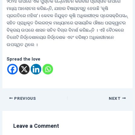
୨୦୨୪ ଉପରେ ଏକ ପୁସ୍ତକ ଉନ୍ମୋଚନ କରିବାର ପ୍ରସ୍ତାବ ଉପରେ
ମଧ୍ୟ ଆଲୋଚନା କରିଛନ୍ତି, ଯାହାର ବିଷୟବସ୍ତୁ ହେଉଛି ‘କୃଷି
ପ୍ରଗତିରେ ମହିଳା’। କେବଳ ନିଯୁକ୍ତ କୃଷି ଅଧିକାରୀଙ୍କ ପ୍ରେସକ୍ରିପସନ୍
ସହିତ ପ୍ରାଧିକୃତ ଡିଲରଙ୍କ ମାଧ୍ୟମରେ ରାସାୟନିକ ଔଷଧ ପରାକ୍ୱାଟର
ବିକ୍ରୟ ଉପରେ ଶାସନ ସଚିବ ବିଚାର ବିମର୍ଶ କରିଛନ୍ତି । ଏହି ବୈଠକରେ
ତିନୋଟି ନିର୍ଦ୍ଦେଶାଳୟର ନିର୍ଦ୍ଦେଶକ ଏବଂ ବରିଷ୍ଠ ଅଧିକାରୀମାନେ
ଉପସ୍ଥିତ ଥିଲେ ।
Spread the love
PREVIOUS
NEXT
Leave a Comment