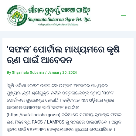
Skip
Post
Main
to
navigation
Men
content
‘ସଫଳ’ ପୋର୍ଟାଲ ମାଧ୍ୟମରେ କୃଷି
ଋଣ ପାଇଁ ଆବେଦନ
By
Shyamala Subarna
/
January 20, 2024
‘କୃଷି ଓଡ଼ିଶା ୨୦୨୪’ ଉଦଘାଟନ ଉତ୍ସବ ଅବସରର ମାନ୍ୟବର
ମୁଖ୍ୟମନ୍ତ୍ରୀ ଶ୍ରୀଯୁକ୍ତ ନବୀନ ପଟ୍ଟନାୟକଙ୍କ ଦ୍ବାରା ‘ସଫଳ’
ପୋର୍ଟାଲର ଶୁଭାରମ୍ଭ ହୋଇଛି । ବର୍ତ୍ତମାନ ଏହା ଓଡ଼ିଶାର କୃଷକ
ଭାଇଭଉଣୀମାନଙ୍କ ପାଇଁ ‘ସଫଳ’ ପୋର୍ଟାଲ
(https://safal.odisha.gov.in) ଜରିଆରେ ସମବାୟ ବ୍ଯାଙ୍କ ଫସଲ
ଋଣ ନିକଟସ୍ଥ PACS / LAMPCS ରୁ ସହଜରେ ପାଇପାରିବେ । ଅଧିକ
ସୂଚନା ପାଇଁ ୧୫୫୩୩୩ ହେଲ୍ପଲାଇନର ସୁଯୋଗ ନେଇପାରିବେ ।