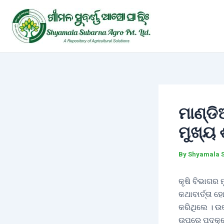
Skip
Post
to
navigation
content
ମାଣ୍ଡ
ମୁଖ୍ୟ
By
Shyamala 
କୃଷି ବିଭାଗର
କଥାବାର୍ତ୍ତା
କରିଥିଲେ । ଉ
ଉପରେ ପଦକ୍ଷେ