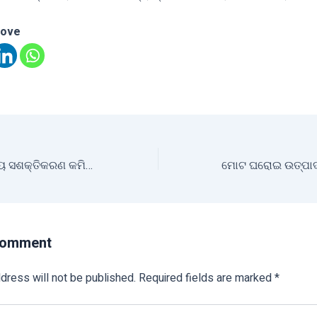
love
୧୮ ତମ ରାଜ୍ୟ ସ୍ତରୀୟ ସଶକ୍ତିକରଣ କମିଟି ବୈଠକ ଅନୁଷ୍ଠିତ
Comment
dress will not be published.
Required fields are marked
*