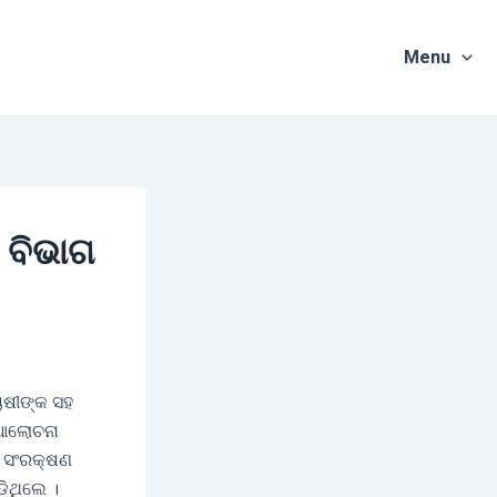
Menu
 ବିଭାଗ
ାଷୀଙ୍କ ସହ
 ଆଲୋଚନା
ର ସଂରକ୍ଷଣ
ିଥିଲେ ।