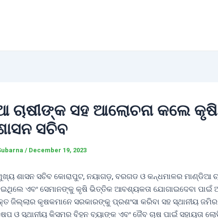
ିଆ ଚାଷୀଙ୍କ ସହ ଆଲୋଚନା କଲେ କୃଷି
 ଶାସନ ସଚିବ
Subarna
/
December 19, 2023
 ମୁଖ୍ୟ ଶାସନ ସଚିବ କୋରାପୁଟ, ନୟାଗଡ଼, ବରଗଡ ଓ କନ୍ଧମାଳର ମାଣ୍ଡିଆ ଚ
 ହୋଇଥିଲେ ଏବଂ ସେମାନଙ୍କୁ କୃଷି ଭିତ୍ତିକ ଆବଶ୍ୟକତା ଯୋଗାଇଦେବା ପାଇଁ
କ୍ତ ଜିଲ୍ଲାର କୃଷକମାନେ ସରକାରଙ୍କୁ ପ୍ରଶଂସା କରିବା ସହ ସ୍ଥାନୀୟ ଜମି
ପ ଓ ସ୍ଥାନୀୟ କିସମର ବିହନ ବ୍ୟାଙ୍କ ଏବଂ ଜୈବ ଚାଷ ପାଇଁ ସହାୟତା ଲୋଡ