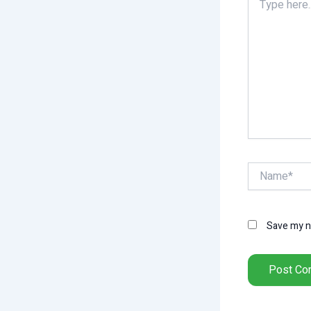
here..
Name*
Save my na