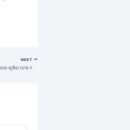
NEXT
ମୋଟ ଘରୋଇ ଉତ୍ପାଦରେ କୃଷିର ଅଂଶ ୧୫% କୁ ହ୍ରାସ ପାଇଛି – ଅର୍ଜୁନ ମୁଣ୍ଡା