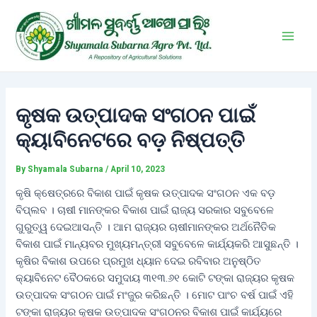
Skip
Post
Main
to
navigation
Men
content
କୃଷକ ଉତ୍ପାଦକ ସଂଗଠନ ପାଇଁ
କ୍ୟାବିନେଟରେ ବଡ଼ ନିଷ୍ପତ୍ତି
By
Shyamala Subarna
/
April 10, 2023
କୃଷି କ୍ଷେତ୍ରରେ ବିକାଶ ପାଇଁ କୃଷକ ଉତ୍ପାଦକ ସଂଗଠନ ଏକ ବଡ଼
ବିପ୍ଲବ । ଚାଷୀ ମାନଙ୍କର ବିକାଶ ପାଇଁ ରାଜ୍ୟ ସରକାର ସବୁବେଳେ
ଗୁରୁତ୍ୱ ଦେଇଆସନ୍ତି । ଆମ ରାଜ୍ୟର ଚାଷୀମାନଙ୍କର ଅର୍ଥନୈତିକ
ବିକାଶ ପାଇଁ ମାନ୍ୟବର ମୁଖ୍ୟମନ୍ତ୍ରୀ ସବୁବେଳେ କାର୍ଯ୍ୟକରି ଆସୁଛନ୍ତି ।
କୃଷିର ବିକାଶ ଉପରେ ପ୍ରମୁଖ ଧ୍ୟାନ ଦେଇ ରବିବାର ଅନୁଷ୍ଠିତ
କ୍ୟାବିନେଟ ବୈଠକରେ ସମୁଦାୟ ୩୧୩.୬୧ କୋଟି ଟଙ୍କା ରାଜ୍ୟର କୃଷକ
ଉତ୍ପାଦକ ସଂଗଠନ ପାଇଁ ମଂଜୁର କରିଛନ୍ତି । ମୋଟ ପାଂଚ ବର୍ଷ ପାଇଁ ଏହି
ଟଙ୍କା ରାଜ୍ୟର କୃଷକ ଉତ୍ପାଦକ ସଂଗଠନର ବିକାଶ ପାଇଁ କାର୍ଯ୍ୟରେ