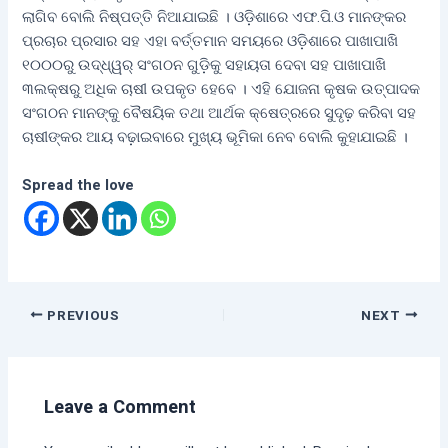
ଲାଗିବ ବୋଲି ନିଷ୍ପତ୍ତି ନିଆଯାଇଛି । ଓଡ଼ିଶାରେ ଏଫ.ପି.ଓ ମାନଙ୍କର
ପ୍ରଚାର ପ୍ରସାର ସହ ଏହା ବର୍ତ୍ତମାନ ସମୟରେ ଓଡ଼ିଶାରେ ପାଖାପାଖି
୧୦୦୦ରୁ ଉଦ୍ଧ୍ୱର୍ ସଂଗଠନ ଗୁଡ଼ିକୁ ସହାୟତା ଦେବା ସହ ପାଖାପାଖି
୩ଲକ୍ଷରୁ ଅଧିକ ଚାଷୀ ଉପକୃତ ହେବେ । ଏହି ଯୋଜନା କୃଷକ ଉତ୍ପାଦକ
ସଂଗଠନ ମାନଙ୍କୁ ବୈଷୟିକ ତଥା ଆର୍ଥକ କ୍ଷେତ୍ରରେ ସୁଦୃଢ଼ କରିବା ସହ
ଚାଷୀଙ୍କର ଆୟ ବଢ଼ାଇବାରେ ମୁଖ୍ୟ ଭୂମିକା ନେବ ବୋଲି କୁହାଯାଇଛି ।
Spread the love
PREVIOUS
NEXT
Leave a Comment