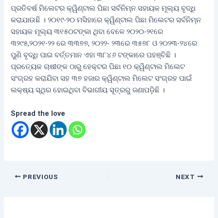
ପ୍ରତିବର୍ଷ ମିଲେଟର କ୍ୱିଣ୍ଟାଲ ପିଛା ସର୍ବନିମ୍ନ ସହାୟକ ମୂଲ୍ୟ ବୃଦ୍ଧି
କରାଯାଉଛି । ୨୦୧୯-୨୦ ମସିହାରେ କ୍ୱିଣ୍ଟାଲ ପିଛା ମିଲେଟର ସର୍ବନିମ୍ନ
ସହାୟକ ମୂଲ୍ୟ ୩୧୫୦ଟଙ୍କା ଥିବା ବେଳେ ୨୦୨୦-୨୧ରେ
୩୨୯୫,୨୦୨୧-୨୨ ରେ ୩୩୭୭, ୨୦୨୨- ୨୩ରେ ୩୫୭୮ ଓ ୨୦୨୩-୨୪ରେ
ପୁଣି ବୃଦ୍ଧି ପାଇ ବର୍ତ୍ତମାନ ଏହା ୩୮୪୬ ଟଙ୍କାରେ ପହଞ୍ଚିଛି ।
ପ୍ରତ୍ୟେକ ଚାଷୀଙ୍କ ଠାରୁ ହେକ୍ଟର ପିଛା ୧୦ କ୍ୱିଣ୍ଟାଲ ମିଲେଟ
ସଂଗ୍ରହ କରାଯିବା ସହ ୩୭ ହଜାର କ୍ୱିଣ୍ଟାଲ ମିଲେଟ ସଂଗ୍ରହ ପାଇଁ
ଲକ୍ଷ୍ୟ ସ୍ଥିର ହୋଇଥିବା ବିଭାଗୀୟ ସୂତ୍ରରୁ ଜଣାପଡ଼ିଛି ।
Spread the love
PREVIOUS
NEXT