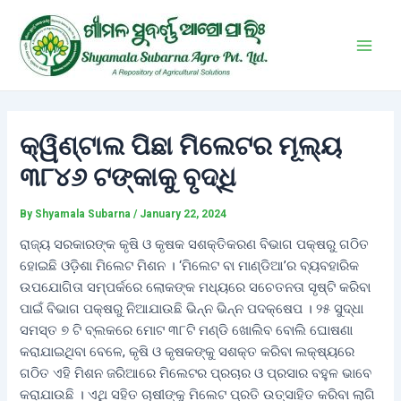
Skip
Post
Main
to
navigation
Men
content
କ୍ୱିଣ୍ଟାଲ ପିଛା ମିଲେଟର ମୂଲ୍ୟ
୩୮୪୬ ଟଙ୍କାକୁ ବୃଦ୍ଧି
By
Shyamala Subarna
/
January 22, 2024
ରାଜ୍ୟ ସରକାରଙ୍କ କୃଷି ଓ କୃଷକ ସଶକ୍ତିକରଣ ବିଭାଗ ପକ୍ଷରୁ ଗଠିତ
ହୋଇଛି ଓଡ଼ିଶା ମିଲେଟ ମିଶନ । ‘ମିଲେଟ ବା ମାଣ୍ଡିଆ’ର ବ୍ୟବହାରିକ
ଉପଯୋଗିତା ସମ୍ପର୍କରେ ଲୋକଙ୍କ ମଧ୍ୟରେ ସଚେତନତା ସୃଷ୍ଟି କରିବା
ପାଇଁ ବିଭାଗ ପକ୍ଷରୁ ନିଆଯାଉଛି ଭିନ୍ନ ଭିନ୍ନ ପଦକ୍ଷେପ । ୨୫ ସୁଦ୍ଧା
ସମସ୍ତ ୭ ଟି ବ୍ଲକରେ ମୋଟ ୩୮ଟି ମଣ୍ଡି ଖୋଲିବ ବୋଲି ଘୋଷଣା
କରାଯାଇଥିବା ବେଳେ, କୃଷି ଓ କୃଷକଙ୍କୁ ସଶକ୍ତ କରିବା ଲକ୍ଷ୍ୟରେ
ଗଠିତ ଏହି ମିଶନ ଜରିଆରେ ମିଲେଟର ପ୍ରଚାର ଓ ପ୍ରସାର ବହୁଳ ଭାବେ
କରାଯାଉଛି । ଏଥି ସହିତ ଚାଷୀଙ୍କୁ ମିଲେଟ ପ୍ରତି ଉତ୍ସାହିତ କରିବା ଲାଗି