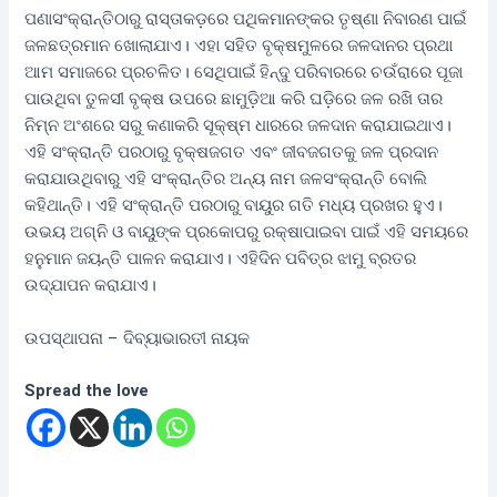
ପଣାସଂକ୍ରାନ୍ତିଠାରୁ ରାସ୍ତାକଡ଼ରେ ପଥିକମାନଙ୍କର ତୃଷ୍ଣା ନିବାରଣ ପାଇଁ
ଜଳଛତ୍ରମାନ ଖୋଲାଯାଏ। ଏହା ସହିତ ବୃକ୍ଷମୁଳରେ ଜଳଦାନର ପ୍ରଥା
ଆମ ସମାଜରେ ପ୍ରଚଳିତ। ସେଥିପାଇଁ ହିନ୍ଦୁ ପରିବାରରେ ଚଉଁରାରେ ପୂଜା
ପାଉଥିବା ତୁଳସୀ ବୃକ୍ଷ ଉପରେ ଛାମୁଡ଼ିଆ କରି ଘଡ଼ିରେ ଜଳ ରଖି ତାର
ନିମ୍ନ ଅଂଶରେ ସରୁ କଣାକରି ସୂକ୍ଷ୍ମ ଧାରରେ ଜଳଦାନ କରାଯାଇଥାଏ।
ଏହି ସଂକ୍ରାନ୍ତି ପରଠାରୁ ବୃକ୍ଷଜଗତ ଏବଂ ଜୀବଜଗତକୁ ଜଳ ପ୍ରଦାନ
କରାଯାଉଥିବାରୁ ଏହି ସଂକ୍ରାନ୍ତିର ଅନ୍ୟ ନାମ ଜଳସଂକ୍ରାନ୍ତି ବୋଲି
କହିଥାନ୍ତି। ଏହି ସଂକ୍ରାନ୍ତି ପରଠାରୁ ବାୟୁର ଗତି ମଧ୍ୟ ପ୍ରଖର ହୁଏ।
ଉଭୟ ଅଗ୍ନି ଓ ବାୟୁଙ୍କ ପ୍ରକୋପରୁ ରକ୍ଷାପାଇବା ପାଇଁ ଏହି ସମୟରେ
ହନୁମାନ ଜୟନ୍ତି ପାଳନ କରାଯାଏ। ଏହିଦିନ ପବିତ୍ର ଝାମୁ ବ୍ରତର
ଉଦ୍‌ଯାପନ କରାଯାଏ।
ଉପସ୍ଥାପନା – ଦିବ୍ୟାଭାରତୀ ନାୟକ
Spread the love