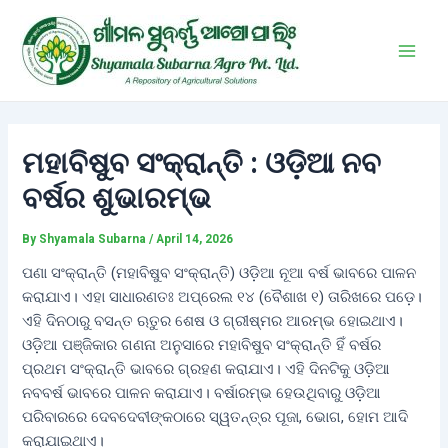
Skip
Post
Main
to
navigation
Men
content
ମହାବିଷୁବ ସଂକ୍ରାନ୍ତି : ଓଡ଼ିଆ ନବ
ବର୍ଷର ଶୁଭାରମ୍ଭ
By
Shyamala Subarna
/
April 14, 2026
ପଣା ସଂକ୍ରାନ୍ତି (ମହାବିଷୁବ ସଂକ୍ରାନ୍ତି) ଓଡ଼ିଆ ନୂଆ ବର୍ଷ ଭାବରେ ପାଳନ
କରାଯାଏ। ଏହା ସାଧାରଣତଃ ଅପ୍ରେଲ ୧୪ (ବୈଶାଖ ୧) ତାରିଖରେ ପଡ଼େ।
ଏହି ଦିନଠାରୁ ବସନ୍ତ ଋତୁର ଶେଷ ଓ ଗ୍ରୀଷ୍ମର ଆରମ୍ଭ ହୋଇଥାଏ।
ଓଡ଼ିଆ ପଞ୍ଜିକାର ଗଣନା ଅନୁସାରେ ମହାବିଷୁବ ସଂକ୍ରାନ୍ତି ହିଁ ବର୍ଷର
ପ୍ରଥମ ସଂକ୍ରାନ୍ତି ଭାବରେ ଗ୍ରହଣ କରାଯାଏ। ଏହି ଦିନଟିକୁ ଓଡ଼ିଆ
ନବବର୍ଷ ଭାବରେ ପାଳନ କରାଯାଏ। ବର୍ଷାରମ୍ଭ ହେଉଥିବାରୁ ଓଡ଼ିଆ
ପରିବାରରେ ଦେବଦେବୀଙ୍କଠାରେ ସ୍ୱତନ୍ତ୍ର ପୂଜା, ଭୋଗ, ହୋମ ଆଦି
କରାଯାଇଥାଏ।