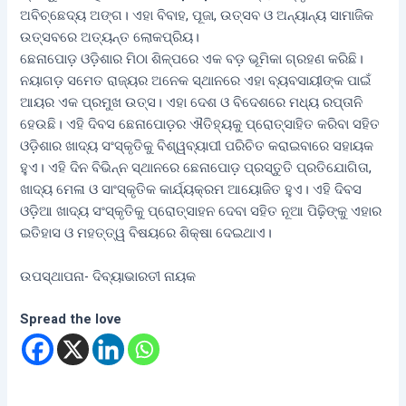
ଅବିଚ୍ଛେଦ୍ୟ ଅଙ୍ଗ। ଏହା ବିବାହ, ପୂଜା, ଉତ୍ସବ ଓ ଅନ୍ୟାନ୍ୟ ସାମାଜିକ
ଉତ୍ସବରେ ଅତ୍ୟନ୍ତ ଲୋକପ୍ରିୟ।
ଛେନାପୋଡ଼ ଓଡ଼ିଶାର ମିଠା ଶିଳ୍ପରେ ଏକ ବଡ଼ ଭୂମିକା ଗ୍ରହଣ କରିଛି।
ନୟାଗଡ଼ ସମେତ ରାଜ୍ୟର ଅନେକ ସ୍ଥାନରେ ଏହା ବ୍ୟବସାୟୀଙ୍କ ପାଇଁ
ଆୟର ଏକ ପ୍ରମୁଖ ଉତ୍ସ। ଏହା ଦେଶ ଓ ବିଦେଶରେ ମଧ୍ୟ ରପ୍ତାନି
ହେଉଛି। ଏହି ଦିବସ ଛେନାପୋଡ଼ର ଐତିହ୍ୟକୁ ପ୍ରୋତ୍ସାହିତ କରିବା ସହିତ
ଓଡ଼ିଶାର ଖାଦ୍ୟ ସଂସ୍କୃତିକୁ ବିଶ୍ୱବ୍ୟାପୀ ପରିଚିତ କରାଇବାରେ ସହାୟକ
ହୁଏ। ଏହି ଦିନ ବିଭିନ୍ନ ସ୍ଥାନରେ ଛେନାପୋଡ଼ ପ୍ରସ୍ତୁତି ପ୍ରତିଯୋଗିତା,
ଖାଦ୍ୟ ମେଳା ଓ ସାଂସ୍କୃତିକ କାର୍ଯ୍ୟକ୍ରମ ଆୟୋଜିତ ହୁଏ। ଏହି ଦିବସ
ଓଡ଼ିଆ ଖାଦ୍ୟ ସଂସ୍କୃତିକୁ ପ୍ରୋତ୍ସାହନ ଦେବା ସହିତ ନୂଆ ପିଢ଼ିଙ୍କୁ ଏହାର
ଇତିହାସ ଓ ମହତ୍ତ୍ୱ ବିଷୟରେ ଶିକ୍ଷା ଦେଇଥାଏ।
ଉପସ୍ଥାପନା- ଦିବ୍ୟାଭାରତୀ ନାୟକ
Spread the love