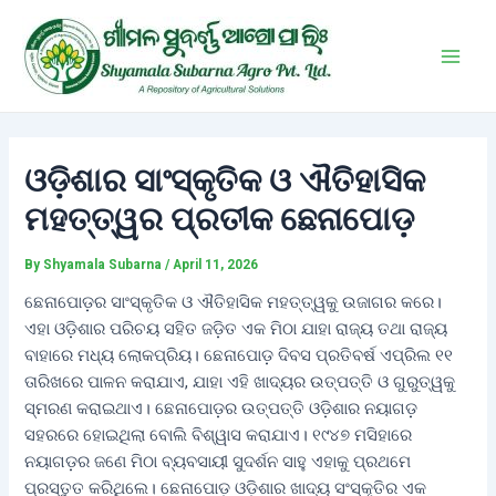
Skip
Post
Main
to
navigation
Men
content
ଓଡ଼ିଶାର ସାଂସ୍କୃତିକ ଓ ଐତିହାସିକ
ମହତ୍ତ୍ୱର ପ୍ରତୀକ ଛେନାପୋଡ଼
By
Shyamala Subarna
/
April 11, 2026
ଛେନାପୋଡ଼ର ସାଂସ୍କୃତିକ ଓ ଐତିହାସିକ ମହତ୍ତ୍ୱକୁ ଉଜାଗର କରେ।
ଏହା ଓଡ଼ିଶାର ପରିଚୟ ସହିତ ଜଡ଼ିତ ଏକ ମିଠା ଯାହା ରାଜ୍ୟ ତଥା ରାଜ୍ୟ
ବାହାରେ ମଧ୍ୟ ଲୋକପ୍ରିୟ। ଛେନାପୋଡ଼ ଦିବସ ପ୍ରତିବର୍ଷ ଏପ୍ରିଲ ୧୧
ତାରିଖରେ ପାଳନ କରାଯାଏ, ଯାହା ଏହି ଖାଦ୍ୟର ଉତ୍ପତ୍ତି ଓ ଗୁରୁତ୍ୱକୁ
ସ୍ମରଣ କରାଇଥାଏ। ଛେନାପୋଡ଼ର ଉତ୍ପତ୍ତି ଓଡ଼ିଶାର ନୟାଗଡ଼
ସହରରେ ହୋଇଥିଲା ବୋଲି ବିଶ୍ୱାସ କରାଯାଏ। ୧୯୪୭ ମସିହାରେ
ନୟାଗଡ଼ର ଜଣେ ମିଠା ବ୍ୟବସାୟୀ ସୁଦର୍ଶନ ସାହୁ ଏହାକୁ ପ୍ରଥମେ
ପ୍ରସ୍ତୁତ କରିଥିଲେ। ଛେନାପୋଡ଼ ଓଡ଼ିଶାର ଖାଦ୍ୟ ସଂସ୍କୃତିର ଏକ