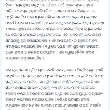
ଟିକେ ଆଶ୍ଚର‌୍ୟ୍ୟ ଲାଗୁଥିଲେ ହେଁ ସତ । ଏହି ପ୍ରଣାଳୀରେ କେବଳ
ପାଣିରେ ସମସ୍ତ ବୃକ୍ଷ ବଢିପାରିବ । ମୋଟ ଉପରେ କହିବାକୁ ଗଲେ
ମୃତ୍ତିକାର ବିନା ସାହାଯ୍ୟରେ ପାଣିରେ ସମସ୍ତଆବଶ୍ୟକୀୟ ପୋଷକ
ପଦାର୍ଥ ମିଶାଇ ଯେ କୌଣସି ଗଛ ବଢାଇବାକୁ ହାଇଡ୍ରୋପୋନିକ୍ସ କୁହାଯାଏ
। ଏହାର ମୁଖ୍ୟ ଉପକାରିତା ମଧ୍ୟରେ ହାଇଡ୍ରୋପୋନିକ୍ସ ଦ୍ୱାରା ବର୍ଷର
ଯେ କୈାଣସି ସମୟରେ ମଧ୍ୟ ଫସଲ ଚାଷ ଏବଂ ଅମଳ କରାଯାଇ ଖାଦ୍ୟ
ସମସ୍ୟାକୁ ଦୂର କରାଯାଇପାରିବ । ଏହି ଉପାୟରେ ୯୦ ପ୍ରତିଶତ ଜଳ
ସଂରକ୍ଷଣ କରାଯାଇପାରିବ । ସ୍ୱଳ୍ପ ସ୍ଥାନ ଏବଂ ଖୁବ କମ ସମୟରେ
ଅଧିକ ଫସଲ ଅମଳ କରାଯାଇପାରିବ । ଏହା ଦ୍ୱାରା ଜୈବିକ ଫସଲ
ଉତ୍ପାଦନ କରାଯାଇପାରିବ ।
ଏହା ବ୍ୟତୀତ ସମନ୍ୱିତ ଚାଷ ହେଉଛି ଏକ ପ୍ରକାରର ମିଶ୍ରିତ ଚାଷ । ଏହି
ପଦ୍ଧତିରେ ସମସ୍ତ ପ୍ରକାର ଚାଷର ମିଶ୍ରଣରେ ଏକ ସନ୍ତୁଳିତ ପରିବେଶ
ସୃଷ୍ଟି କରାଯାଇ ପାରିବ । ସମନ୍ୱିତ ଚାଷର ମୌଳିକ ତଥ୍ୟ ହେଉଛି ଏକ
ସୀମିତ ଜାଗାରେ ସମସ୍ତ ପ୍ରକାର ଚାଷ କରାଯାଇ ପାରିବ ଯେଉଁ ଭଳି
ଗୋଟିଏ ଚାଷର ଅତିରିକ୍ତ ଉପାଦାନ ଅନ୍ୟ ଏକ ଚାଷର ମୁଖ୍ୟ ଉତ୍ପାଦନ
ଭାବରେ ବ୍ୟବହାର କରାଯାଇ ପାରିବ । ବିଭିନ୍ନ ପ୍ରକାର ଫସଲ
ଉତ୍ପାଦନ ସହିତ ନିୟମିତ ଭାବରେ ରୋଜଗାର ପ୍ରଦାନ ଓ ଅର୍ଥ ଉପାର୍ଜନ