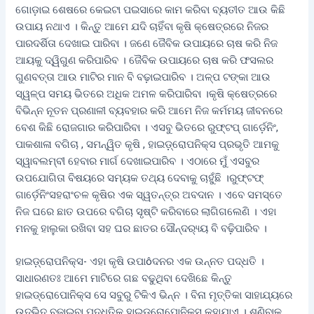
ଗୋଡ଼ାଇ ଶେଷରେ କେଇଟା ପଇସାରେ କାମ କରିବା ବ୍ୟତୀତ ଆଉ କିଛି
ଉପାୟ ନଥାଏ । କିନ୍ତୁ ଆମେ ଯଦି ଚାହିଁବା କୃଷି କ୍ଷେତ୍ରରେ ନିଜର
ପାରଦର୍ଶିତା ଦେଖାଇ ପାରିବା । ଜଣେ ଜୈବିକ ଉପାୟରେ ଚାଷ କରି ନିଜ
ଆୟକୁ ଦ୍ୱିଗୁଣ କରିପାରିବ । ଜୈବିକ ଉପାୟରେ ଚାଷ କରି ଫସଲର
ଗୁଣବତ୍ତା ଆଉ ମାଟିର ମାନ ବି ବଢ଼ାଇପାରିବ । ଅଳ୍ପ ଟଙ୍କା ଆଉ
ସ୍ୱଳ୍ପ ସମୟ ଭିତରେ ଅଧିକ ଅମଳ କରିପାରିବା ।କୃଷି କ୍ଷେତ୍ରରେ
ବିଭିନ୍ନ ନୂତନ ପ୍ରଣାଳୀ ବ୍ୟବହାର କରି ଆମେ ନିଜ କର୍ମମୟ ଜୀବନରେ
ବେଶ କିଛି ରୋଜଗାର କରିପାରିବା । ଏସବୁ ଭିତରେ ରୁଫ୍‌ଟପ୍ ଗାର୍ଡ଼େନିଂ,
ପାକଶାଳା ବଗିଚା , ସମନ୍ୱିତ କୃଷି , ହାଇଡ଼୍ରୋପନିକ୍ସ ପ୍ରଭୃତି ଆମକୁ
ସ୍ୱାବଲମ୍ବୀ ହେବାର ମାର୍ଗ ଦେଖାଇପାରିବ । ଏଠାରେ ମୁଁ ଏସବୁର
ଉପଯୋଗିତା ବିଷୟରେ ସମ୍ୟକ ତଥ୍ୟ ଦେବାକୁ ଚାହୁଁଛି ।ରୁଫ୍‌ଟଫ୍
ଗାର୍ଡ଼େନିଂସହରାଂଚଳ କୃଷିର ଏକ ସ୍ୱତନ୍ତ୍ର ଅବଦାନ । ଏବେ ସମସ୍ତେ
ନିଜ ଘରେ ଛାତ ଉପରେ ବଗିଚା ସୃଷ୍ଟି କରିବାରେ ଲାଗିଗଲେଣି । ଏହା
ମନକୁ ହାଲୁକା ରଖିବା ସହ ଘର ଛାତର ସୌନ୍ଦର‌୍ୟ୍ୟ ବି ବଢ଼ିପାରିବ ।
ହାଇଡ଼୍ରୋପନିକ୍ସ- ଏହା କୃଷି ଉପାôଦନର ଏକ ଉନ୍ନତ ପଦ୍ଧତି ।
ସାଧାରଣତଃ ଆମେ ମାଟିରେ ଗଛ ବଢୁଥିବା ଦେଖିଛେ କିନ୍ତୁ
ହାଇଡ୍ରୋପୋନିକ୍ସ ସେ ସବୁରୁ ଟିକିଏ ଭିନ୍ନ । ବିନା ମୃତ୍ତିକା ସାହାଯ୍ୟରେ
ଉଦ୍ଭିଦ ବଢାଇବା ପଦ୍ଧତିକୁ ହାଇଡ୍ରୋପୋନିକ୍ସ କୁହାଯାଏ । ଶୁଣିବାକୁ