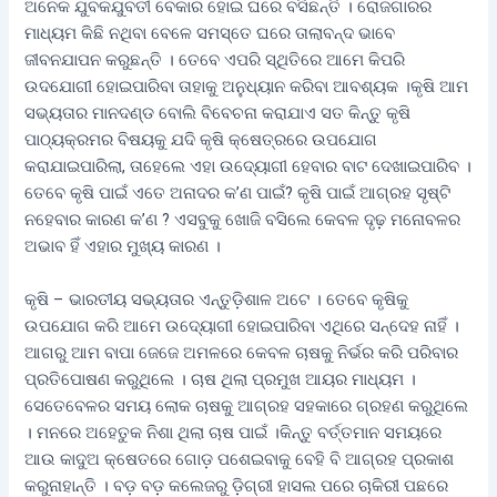
ଅନେକ ଯୁବକଯୁବତୀ ବେକାର ହୋଇ ଘରେ ବସିଛନ୍ତି । ରୋଜଗାରର
ମାଧ୍ୟମ କିଛି ନଥିବା ବେଳେ ସମସ୍ତେ ଘରେ ତାଲାବନ୍ଦ ଭାବେ
ଜୀବନଯାପନ କରୁଛନ୍ତି । ତେବେ ଏପରି ସ୍ଥିତିରେ ଆମେ କିପରି
ଉଦଯୋଗୀ ହୋଇପାରିବା ତାହାକୁ ଅନୁଧ୍ୟାନ କରିବା ଆବଶ୍ୟକ ।କୃଷି ଆମ
ସଭ୍ୟତାର ମାନଦଣ୍ଡ ବୋଲି ବିବେଚନା କରାଯାଏ ସତ କିନ୍ତୁ କୃଷି
ପାଠ୍ୟକ୍ରମର ବିଷୟକୁ ଯଦି କୃଷି କ୍ଷେତ୍ରରେ ଉପଯୋଗ
କରାଯାଇପାରିଲା, ତାହେଲେ ଏହା ଉଦ୍ୟୋଗୀ ହେବାର ବାଟ ଦେଖାଇପାରିବ ।
ତେବେ କୃଷି ପାଇଁ ଏତେ ଅନାଦର କ’ଣ ପାଇଁ? କୃଷି ପାଇଁ ଆଗ୍ରହ ସୃଷ୍ଟି
ନହେବାର କାରଣ କ’ଣ ? ଏସବୁକୁ ଖୋଜି ବସିଲେ କେବଳ ଦୃଢ଼ ମନୋବଳର
ଅଭାବ ହିଁ ଏହାର ମୁଖ୍ୟ କାରଣ ।
କୃଷି – ଭାରତୀୟ ସଭ୍ୟତାର ଏନ୍ତୁଡ଼ିଶାଳ ଅଟେ । ତେବେ କୃଷିକୁ
ଉପଯୋଗ କରି ଆମେ ଉଦ୍ୟୋଗୀ ହୋଇପାରିବା ଏଥିରେ ସନ୍ଦେହ ନାହିଁ ।
ଆଗରୁ ଆମ ବାପା ଜେଜେ ଅମଳରେ କେବଳ ଚାଷକୁ ନିର୍ଭର କରି ପରିବାର
ପ୍ରତିପୋଷଣ କରୁଥିଲେ । ଚାଷ ଥିଲା ପ୍ରମୁଖ ଆୟର ମାଧ୍ୟମ ।
ସେତେବେଳର ସମୟ ଲୋକ ଚାଷକୁ ଆଗ୍ରହ ସହକାରେ ଗ୍ରହଣ କରୁଥିଲେ
। ମନରେ ଅହେତୁକ ନିଶା ଥିଲା ଚାଷ ପାଇଁ ।କିନ୍ତୁ ବର୍ତ୍ତମାନ ସମୟରେ
ଆଉ କାଦୁଅ କ୍ଷେତରେ ଗୋଡ଼ ପଶେଇବାକୁ ବେହି ବି ଆଗ୍ରହ ପ୍ରକାଶ
କରୁନାହାନ୍ତି । ବଡ଼ ବଡ଼ କଲେଜରୁ ଡ଼ିଗ୍ରୀ ହାସଲ ପରେ ଚାକିରୀ ପଛରେ