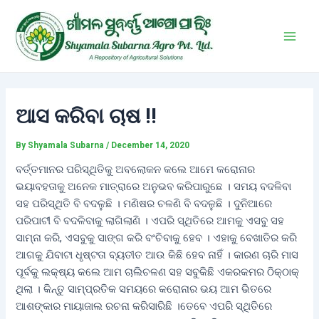
Skip
Post
Main
to
navigation
Men
content
ଆସ କରିବା ଚାଷ !!
By
Shyamala Subarna
/
December 14, 2020
ବର୍ତ୍ତମାନର ପରିସ୍ଥିତିକୁ ଅବଲୋକନ କଲେ ଆମେ କରୋନାର
ଭୟାବହତାକୁ ଅନେକ ମାତ୍ରାରେ ଅନୁଭବ କରିପାରୁଛେ । ସମୟ ବଦଳିବା
ସହ ପରିସ୍ଥିତି ବି ବଦଳୁଛି । ମଣିଷର ଚଳଣି ବି ବଦଳୁଛି । ଦୁନିଆରେ
ପରିପାଟୀ ବି ବଦଳିବାକୁ ଲାଗିଲାଣି । ଏପରି ସ୍ଥିତିରେ ଆମକୁ ଏସବୁ ସହ
ସାମ୍ନା କରି, ଏସବୁକୁ ସାଙ୍ଗ କରି ବଂଚିବାକୁ ହେବ । ଏହାକୁ ବେଖାତିର କରି
ଆଗକୁ ଯିବାଟା ଧୃଷ୍ଟତା ବ୍ୟତୀତ ଆଉ କିଛି ହେବ ନାହିଁ । କାରଣ ଚାରି ମାସ
ପୂର୍ବକୁ ଲକ୍ଷ୍ୟ କଲେ ଆମ ଚାଲିଚଳଣ ସହ ସବୁକିଛି ଏକରକମର ଠିକ୍‌ଠାକ୍
ଥିଲା । କିନ୍ତୁ ସାମ୍ପ୍ରତିକ ସମୟରେ କରୋନାର ଭୟ ଆମ ଭିତରେ
ଆଶଙ୍କାର ମାୟାଜାଲ ରଚନା କରିସାରିଛି ।ତେବେ ଏପରି ସ୍ଥିତିରେ