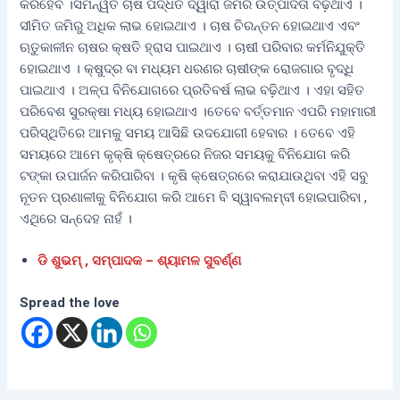
କରିହେବ ।ସମନ୍ୱିତ ଚାଷ ପଦ୍ଧତି ଦ୍ୱାରା ଜମିର ଉତ୍ପାଦତା ବଢ଼ିଥାଏ ।
ସୀମିତ ଜମିରୁ ଅଧିକ ଲାଭ ହୋଇଥାଏ । ଚାଷ ଚିରନ୍ତନ ହୋଇଥାଏ ଏବଂ
ଋତୁକାଳୀନ ଚାଷର କ୍ଷତି ହ୍ରାସ ପାଇଥାଏ । ଚାଷୀ ପରିବାର କର୍ମନିଯୁକ୍ତି
ହୋଇଥାଏ । କ୍ଷୁଦ୍ର ବା ମଧ୍ୟମ ଧରଣର ଚାଷୀଙ୍କ ରୋଜଗାର ବୃଦ୍ଧି
ପାଇଥାଏ । ଅଳ୍ପ ବିନିଯୋଗରେ ପ୍ରତିବର୍ଷ ଲାଭ ବଢ଼ିଥାଏ । ଏହା ସହିତ
ପରିବେଶ ସୁରକ୍ଷା ମଧ୍ୟ ହୋଇଥାଏ ।ତେବେ ବର୍ତ୍ତମାନ ଏପରି ମହାମାରୀ
ପରିସ୍ଥିତିରେ ଆମକୁ ସମୟ ଆସିଛି ଉଦଯୋଗୀ ହେବାର । ତେବେ ଏହି
ସମୟରେ ଆମେ କୃକ୍ଷି କ୍ଷେତ୍ରରେ ନିଜର ସମୟକୁ ବିନିଯୋଗ କରି
ଟଙ୍କା ଉପାର୍ଜନ କରିପାରିବା । କୃଷି କ୍ଷେତ୍ରରେ କରାଯାଉଥିବା ଏହି ସବୁ
ନୂତନ ପ୍ରଣାଳୀକୁ ବିନିଯୋଗ କରି ଆମେ ବି ସ୍ୱାବଲମ୍ବୀ ହୋଇପାରିବା ,
ଏଥିରେ ସନ୍ଦେହ ନାହଁ ।
ଡି ଶୁଭମ୍ , ସମ୍ପାଦକ – ଶ୍ୟାମଳ ସୁବର୍ଣ୍ଣ
Spread the love