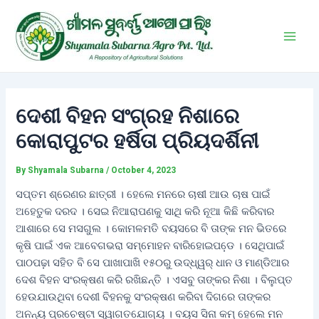
Skip
Post
Main
to
navigation
Men
content
ଦେଶୀ ବିହନ ସଂଗ୍ରହ ନିଶାରେ
କୋରାପୁଟର ହର୍ଷିତା ପ୍ରିୟଦର୍ଶିନୀ
By
Shyamala Subarna
/
October 4, 2023
ସପ୍ତମ ଶ୍ରେଣର ଛାତ୍ରୀ । ହେଲେ ମନରେ ଚାଷୀ ଆଉ ଚାଷ ପାଇଁ
ଅହେତୁକ ଦରଦ । ସେଇ ନିଆରାପଣକୁ ସାଥି କରି ନୂଆ କିଛି କରିବାର
ଆଶାରେ ସେ ମସଗୁଲ । କୋମଳମତି ବୟସରେ ବି ତାଙ୍କ ମନ ଭିତରେ
କୃଷି ପାଇଁ ଏକ ଆବେଗଭରା ସମ୍ମୋହନ ବାରିହୋଇପଡେ଼ । ସେଥିପାଇଁ
ପାଠପଢ଼ା ସହିତ ବି ସେ ପାଖାପାଖି ୧୫୦ରୁ ଉଦ୍ଧ୍ୱର୍ ଧାନ ଓ ମାଣ୍ଡିଆର
ଦେଶ ବିହନ ସଂରକ୍ଷଣ କରି ରଖିଛନ୍ତି । ଏସବୁ ତାଙ୍କର ନିଶା । ବିଲୁପ୍ତ
ହେଉଯାଉଥିବା ଦେଶୀ ବିହନକୁ ସଂରକ୍ଷଣ କରିବା ଦିଗରେ ତାଙ୍କର
ଅନନ୍ୟ ପ୍ରଚେଷ୍ଟା ସ୍ୱାଗତଯୋଗ୍ୟ । ବୟସ ସିନା କମ୍‌ ହେଲେ ମନ