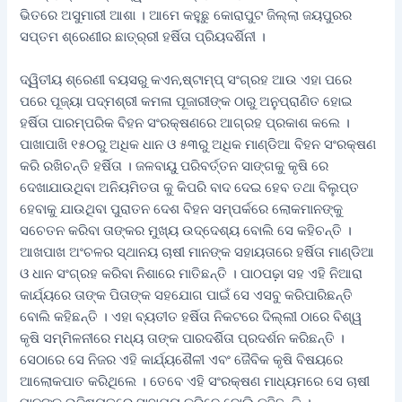
ଭିତରେ ଅସୁମାରୀ ଆଶା । ଆମେ କହୁଛୁ କୋରାପୁଟ ଜିଲ୍ଲା ଜୟପୁରର
ସପ୍ତମ ଶ୍ରେଣୀର ଛାତ୍ର୍ରୀ ହର୍ଷିତା ପ୍ରିୟଦର୍ଶିନୀ ।
ଦ୍ୱିତୀୟ ଶ୍ରେଣୀ ବୟସରୁ କଏନ,ଷ୍ଟାମ୍ପ୍‌ ସଂଗ୍ରହ ଆଉ ଏହା ପରେ
ପରେ ପୂଜ୍ୟା ପଦ୍ମଶ୍ରୀ କମଳା ପୂଜାରୀଙ୍କ ଠାରୁ ଅନୁପ୍ରାଣିତ ହୋଇ
ହର୍ଷିତା ପାରମ୍ପରିକ ବିହନ ସଂରକ୍ଷଣରେ ଆଗ୍ରହ ପ୍ରକାଶ କଲେ ।
ପାଖାପାଖି ୧୫୦ରୁ ଅଧିକ ଧାନ ଓ ୫୩ରୁ ଅଧିକ ମାଣ୍ଡିଆ ବିହନ ସଂରକ୍ଷଣ
କରି ରଖିଚନ୍ତି ହର୍ଷିତା । ଜଳବାୟୁ ପରିବର୍ତ୍ତନ ସାଙ୍ଗକୁ କୃଷି ରେ
ଦେଖାଯାଉଥିବା ଅନିୟମିତତା କୁ କିପରି ବାଦ ଦେଇ ହେବ ତଥା ବିଲୁପ୍ତ
ହେବାକୁ ଯାଉଥିବା ପୁରାତନ ଦେଶ ବିହନ ସମ୍ପର୍କରେ ଲୋକମାନଙ୍କୁ
ସଚେତନ କରିବା ତାଙ୍କର ମୁଖ୍ୟ ଉଦ୍ଦେଶ୍ୟ ବୋଲି ସେ କହିଚନ୍ତି ।
ଆଖପାଖ ଅଂଚଳର ସ୍ଥାନୟ ଚାଷୀ ମାନଙ୍କ ସହାୟତାରେ ହର୍ଷିତା ମାଣ୍ଡିଆ
ଓ ଧାନ ସଂଗ୍ରହ କରିବା ନିଶାରେ ମାତିଛନ୍ତି । ପାଠପଢ଼ା ସହ ଏହି ନିଆରା
କାର୍ଯ୍ୟରେ ତାଙ୍କ ପିତାଙ୍କ ସହଯୋଗ ପାଇଁ ସେ ଏସବୁ କରିପାରିଛନ୍ତି
ବୋଲି କହିଛନ୍ତି । ଏହା ବ୍ୟତୀତ ହର୍ଷିତା ନିକଟରେ ଦିଲ୍ଲୀ ଠାରେ ବିଶ୍ୱ
କୃଷି ସମ୍ମିଳନୀରେ ମଧ୍ୟ ତାଙ୍କ ପାରଦର୍ଶିତା ପ୍ରଦର୍ଶନ କରିଛନ୍ତି ।
ସେଠାରେ ସେ ନିଜର ଏହି କାର୍ଯ୍ୟଶୈଳୀ ଏବଂ ଜୈବିକ କୃଷି ବିଷୟରେ
ଆଲୋକପାତ କରିଥିଲେ । ତେବେ ଏହି ସଂରକ୍ଷଣ ମାଧ୍ୟମରେ ସେ ଚାଷୀ