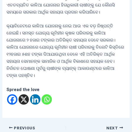
ଏତତବ୍ୟତିତ କାଳିଆ ଯୋଜନାର ହିତାଧିକାରୀ ଚାଷୀଙ୍କୁ ଯେ କୌଣସି
ସମୟରେ ସରକାର ଆର୍ଥିକ ସହାୟତା ପ୍ରଦାନ କରିପାରିବେ।
କ୍ୟାବିନେଟରେ କାଳିଆ ଯୋଜନାକୁ ନେଇ ଆଉ ଏକ ବଡ଼ ନିଷ୍ପତ୍ତି
ହୋଇଛି। ସମସ୍ତ ଯୋଗ୍ୟ ଭୂମିହୀନ କୃଷକ ପରିବାରକୁ କାଳିଆ
ଯୋଜନାରେ ୨ ହଜାର ଟଙ୍କାର ଅତିରିକ୍ତ ସହାୟତା ଦେବେ ସରକାର।
କାଳିଆ ଯୋଜନାରେ ଯୋଗ୍ୟ ଭୂମିହୀନ ଚାଷୀ ପରିବାରକୁ ତିନୋଟି କିସ୍ତିରେ
୧୨ହଜାର ୫ଶହ ଟଙ୍କା ଦିଆଯାଉଥିବା ବେଳେ ଏହି ଅତିରିକ୍ତ ଆର୍ଥିକ
ସହାୟତା ସେମାନଙ୍କ ସାମାଜିକ ଓ ଆର୍ଥିକ ବିକାଶରେ ସହାୟକ ହେବ।
ନିର୍ବାଚନ ଘୋଷଣା ପୂର୍ବରୁ ଚାଷୀଙ୍କ ବ୍ୟାଙ୍କ୍ ଆକାଉଣ୍ଟରେ କାଳିଆ
ଟଙ୍କା ପହଞ୍ଚିବ।
Spread the love
PREVIOUS
NEXT