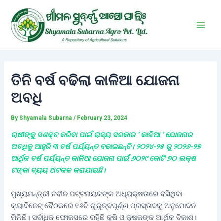
Skip
Post
Main
to
navigation
Men
content
ତିନି ବର୍ଷ ବଢିଲା କାଳିଆ ଯୋଜନା
ଅବଧି
By
Shyamala Subarna
/
February 23, 2024
ଚାଷୀଙ୍କୁ ସଶକ୍ତ କରିବା ପାଇଁ ରାଜ୍ୟ ସରକାର ‘ କାଳିଆ ‘ ଯୋଜନାର
ଅବଧିକୁ ଆହୁରି ୩ ବର୍ଷ ପର୍ଯ୍ୟନ୍ତ ବଢାଇଛନ୍ତି। ୨୦୨୪-୨୫ ରୁ ୨୦୨୬-୨୭
ଆର୍ଥିକ ବର୍ଷ ପର୍ଯ୍ୟନ୍ତ କାଳିଆ ଯୋଜନା ପାଇଁ ୬୦୨୯ କୋଟି ୭୦ ଲକ୍ଷ
ଟଙ୍କା ବ୍ୟୟ ଅଟକଳ କରାଯାଇଛି।
ମୁଖ୍ୟମନ୍ତ୍ରୀ ନବୀନ ପଟ୍ଟନାୟକଙ୍କ ଅଧ୍ୟକ୍ଷତାରେ ବସିଥିବା
କ୍ୟାବିନେଟ୍ ବୈଠକରେ ୧୬ଟି ଗୁରୁତ୍ବପୂର୍ଣ୍ଣ ପ୍ରସ୍ତାବକୁ ଅନୁମୋଦନ
ମିଳିଛି। ସର୍ବାଧିକ ଫୋକସରେ ରହିଛି କୃଷି ଓ କୃଷକଙ୍କ ଆର୍ଥିକ ବିକାଶ।