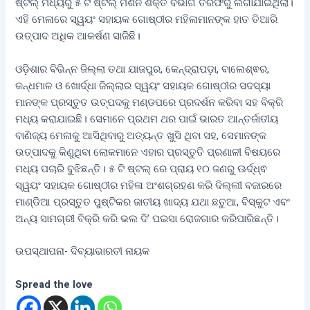
ଷ୍ଟଲ୍ ମଧ୍ୟରୁ ୫ ଟି ଷ୍ଟଲ୍ ମିଶନ ଶକ୍ତି ବିଭାଗ ତରଫରୁ ଲଗାଯାଇଥିଲା।
ଏହି ମେଳାରେ ସ୍ୱୟଂ ସହାୟକ ଗୋଷ୍ଠୀର ମହିଳାମାନଙ୍କ ହାତ ତିଆରି
ଉତ୍ପାଦ ଅଧିକ ଆକର୍ଷଣ ସାଜିଛି।
ଓଡ଼ିଶାର ବିଭିନ୍ନ ଜିଲ୍ଲା ତଥା ଯାଜପୁର, କେନ୍ଦ୍ରାପଡ଼ା, ବାଲେଶ୍ଵର,
କନ୍ଧମାଳ ଓ ଖୋର୍ଦ୍ଧା ଜିଲ୍ଲାର ସ୍ୱୟଂ ସହାୟକ ଗୋଷ୍ଠୀର ସଦସ୍ୟା
ମାନଙ୍କ ପ୍ରସ୍ତୁତ ଉତ୍ପଦକୁ ମଣ୍ଡପରେ ପ୍ରଦର୍ଶନ କରିବା ସହ ବିକ୍ରି
ମଧ୍ୟ କରାଯାଇଛି। ସେମାନେ ପ୍ରଥମ ଥର ପାଇଁ ଭାରତ ଆନ୍ତର୍ଜାତୀୟ
ବାଣିଜ୍ୟ ମେଳାକୁ ଆସିଥିବାରୁ ଅତ୍ୟନ୍ତ ଖୁସି ଥିବା ସହ, ସେମାନଙ୍କ
ଉତ୍ପାଦକୁ କିଣୁଥିବା ଲୋକମାନେ ଏହାର ପ୍ରସ୍ତୁତି ପ୍ରଣାଳୀ ବିଷୟରେ
ମଧ୍ୟ ପଚାରି ବୁଝିଛନ୍ତି। ୫ ଟି ଷ୍ଟଲ୍ ରେ ପ୍ରାୟ ୧୦ ଜଣରୁ ଊର୍ଦ୍ଧ୍ଵ
ସ୍ୱୟଂ ସହାୟକ ଗୋଷ୍ଠୀର ମହିଳା ଅଂଶଗ୍ରହଣ କରି ଦିଲ୍ଲୀ ବଜାରରେ
ମାଣ୍ଡିଆ ପ୍ରସ୍ତୁତ ପୁଷ୍ଟିକର ଜାତୀୟ ଖାଦ୍ୟ ଯଥା ଛତୁଆ, ବିସ୍କୁଟ ଏବଂ
ଅନ୍ୟ ସାମଗ୍ରୀ ବିକ୍ରି କରି ଭଲ ଦି’ ପଇସା ରୋଜଗାର କରିପାରିଛନ୍ତି।
ଉପସ୍ଥାପନା- ଦିବ୍ୟାଭାରତୀ ନାୟକ
Spread the love