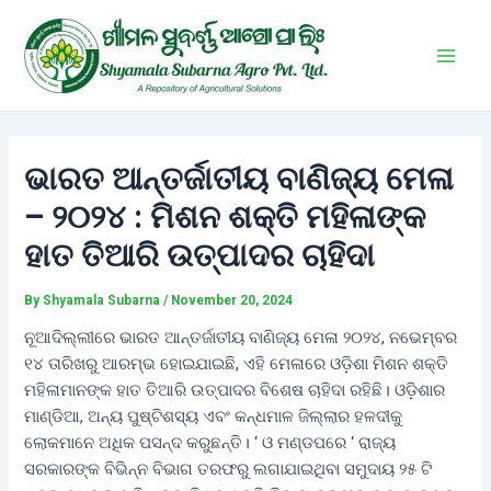
Skip
Post
Main
to
navigation
Men
content
ଭାରତ ଆନ୍ତର୍ଜାତୀୟ ବାଣିଜ୍ୟ ମେଳା
– ୨୦୨୪ : ମିଶନ ଶକ୍ତି ମହିଳାଙ୍କ
ହାତ ତିଆରି ଉତ୍ପାଦର ଚାହିଦା
By
Shyamala Subarna
/
November 20, 2024
ନୂଆଦିଲ୍ଲୀରେ ଭାରତ ଆନ୍ତର୍ଜାତୀୟ ବାଣିଜ୍ୟ ମେଳା ୨୦୨୪, ନଭେମ୍ବର
୧୪ ତାରିଖରୁ ଆରମ୍ଭ ହୋଇଯାଇଛି, ଏହି ମେଳାରେ ଓଡ଼ିଶା ମିଶନ ଶକ୍ତି
ମହିଳାମାନଙ୍କ ହାତ ତିଆରି ଉତ୍ପାଦର ବିଶେଷ ଚାହିଦା ରହିଛି। ଓଡ଼ିଶାର
ମାଣ୍ଡିଆ, ଅନ୍ୟ ପୁଷ୍ଟିଶସ୍ୟ ଏବଂ କନ୍ଧମାଳ ଜିଲ୍ଲାର ହଳଦୀକୁ
ଲୋକମାନେ ଅଧିକ ପସନ୍ଦ କରୁଛନ୍ତି। ‘ ଓ ମଣ୍ଡପରେ ‘ ରାଜ୍ୟ
ସରକାରଙ୍କ ବିଭିନ୍ନ ବିଭାଗ ତରଫରୁ ଲଗାଯାଇଥିବା ସମୁଦାୟ ୨୫ ଟି