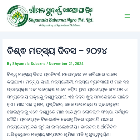
Skip
Post
Main
to
navigation
Men
content
ବିଶ୍ଵ ମତ୍ସ୍ୟ ଦିବସ – ୨୦୨୪
By
Shyamala Subarna
/
November 21, 2024
ବିଶ୍ୱ ମତ୍ସ୍ୟ ଦିବସ ପ୍ରତିବର୍ଷ ନଭେମ୍ବର ୨୧ ତାରିଖରେ ପାଳନ
କରାଯାଏ। ମତ୍ସ୍ୟ ଚାଷୀ, ମତ୍ସ୍ୟଜୀବୀ, ମତ୍ସ୍ୟ ବ୍ୟବସାୟୀ ଓ ମାଛ ସହ
ପ୍ରତ୍ୟକ୍ଷ ଏବଂ ପରୋକ୍ଷ ଭାବେ ଜଡ଼ିତ ଥିବା ପ୍ରତ୍ୟେକ ସଂଗଠନ ଓ
ସମ୍ପ୍ରଦାୟ ପକ୍ଷରୁ ବିଶ୍ୱବ୍ୟାପୀ ଏହି ଦିବସ ଖୁବ୍‌ ସମାରୋହରେ ପାଳିତ
ହୁଏ। ମାଛ ଏକ ସୁଷମ, ପୁଷ୍ଟିକର, ସହଜ ଉପଲବ୍ଧ ଓ ସ୍ବାଦଯୁକ୍ତ
ହୋଇଥିବାରୁ ଏବେ ବିଶ୍ୱରେ ମାଛ ଖାଉଥିବା ଲୋକଙ୍କ ସଂଖ୍ୟା ସର୍ବାଧିକ
ରହିଛି। ପ୍ରତ୍ୟେକ ବିକାଶଶୀଳ ଦେଶଗୁଡିକର ପ୍ରଗତି ପଛରେ
ମତ୍ସ୍ୟସମ୍ପଦର ଭୂମିକା ଉଲ୍ଲେଖନୀୟ। ଭାରତର ଅର୍ଥନୈତିକ
ଅଭିବୃଦ୍ଧିରେ ମତ୍ସ୍ୟ ସମ୍ପଦର ଭୂମିକା ଅତି ଗୁରୁତ୍ୱପୂର୍ଣ୍ଣ।