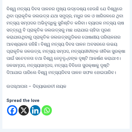
ବିଶ୍ୱ ମତ୍ସ୍ୟ ଦିବସ ପାଳନର ମୁଖ୍ୟ ଉଦ୍ଦେଶ୍ୟ ହେଉଛି ଯେ ବିଶ୍ୱରେ
ଥିବା ପ୍ରାକୃତିକ ଜଲଉତ୍ସ ଯଥା ସମୁଦ୍ର, ମଧୁର ଜଳ ଓ ଖାରିଜଳରେ ଥିବା
ମତ୍ସ୍ୟ ସମ୍ପଦର ଅଭିବୃଦ୍ଧିକୁ ସୁନିଶ୍ଚିତ କରିବା। ବ୍ୟାପକ ମତ୍ସ୍ୟ ଚାଷ
ସତ୍ତ୍ୱେ ବି ପ୍ରାକୃତିକ ଜଲଉତ୍ସରୁ ମାଛ ଧରାଯାଇ ଚାହିଦା ପୂରଣ
କରାଯାଉଥିବାରୁ ପ୍ରାକୃତିକ ଜଲଉତ୍ସଗୁଡିକର ପୋଷଣୀୟ ପରିଚାଳନାର
ଆବଶ୍ୟକତା ରହିଛି। ବିଶ୍ୱ ମତ୍ସ୍ୟ ଦିବସ ପାଳନ ଅବସରରେ ଉଭୟ
ପ୍ରାକୃତିକ ଜଳଉତ୍ସ, ମତ୍ସ୍ୟ ସମ୍ପଦ, ମତ୍ସ୍ୟଜୀବୀଙ୍କ ଜୀବିକା ସୁରକ୍ଷା
ପାଇଁ ସଚେତନତା ତଥା ବିଶ୍ୱ ନେତୃବୃନ୍ଦଙ୍କ ଦୃଷ୍ଟି ଆକର୍ଷଣ କରାଯାଏ।
ଜଳସମ୍ପଦ, ମତ୍ସ୍ୟସମ୍ପଦ, ମତ୍ସ୍ୟ ବିବିଧତା ସୁରକ୍ଷାକୁ ଦୃଷ୍ଟି
ଦିଆଯାଇ ପାରିଲେ ବିଶ୍ୱ ମତ୍ସ୍ୟଦିବସ ପାଳନ ସଫଳ ହୋଇପାରିବ।
ଉପସ୍ଥାପନା – ଦିବ୍ୟାଭାରତୀ ନାୟକ
Spread the love