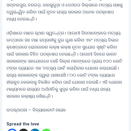
ସମ୍ବଲପୁର, ବରଗଡ଼, ଝାରସୁଗୁଡ଼ା ଓ ଦେଓଗଡ ଜିଲ୍ଲାରେ ମତ୍ସ୍ୟ ଚାଷକୁ
ତ୍ୱରାନ୍ୱିତ କରିବା ପାଇଁ ନୂତନ ରାଜ୍ୟ ସରକାର ଅନେକ ପଦକ୍ଷେପ
ମଧ୍ୟ ନେଉଛନ୍ତି।
ଓଡ଼ିଶାରେ ମାଛର ସ୍ଥାନ ସ୍ୱତନ୍ତ୍ର। ଆଗାମୀ ଦିନମାନଙ୍କରେ ମତ୍ସ୍ୟ
ଉତ୍ପାଦନ ସହ ମାଛ ରପ୍ତାନୀକୁ ଦୁଇ ଗୁଣା କରିବା ଏବଂ ମତ୍ସ୍ୟ ବିଭାଗ
କ୍ଷେତ୍ରରେ ରୋଜଗାରର ଲକ୍ଷ ଲକ୍ଷ ନୂତନ ସୁଯୋଗ ସୃଷ୍ଟି କରିବା
ପାଇଁ ସରକାର ବିହିତ ପଦକ୍ଷେପ ନେଇଛନ୍ତି। ଆଗାମୀ ଦିନରେ ଭାରତ
ସରକାରଙ୍କ ସହଯୋଗରେ ସେହି ଜିଲ୍ଲା ମାନଙ୍କରେ ପ୍ରାୟ ୧୦୦ କୋଟି
ଟଙ୍କା ବ୍ୟୟରେ ଏକ ‘ମତ୍ସ୍ୟ ପାର୍କ’ କରାଯିବାର ଯୋଜନା କରାଯାଇଛି।
ରାଜ୍ୟ ସରକାରଙ୍କ ଦ୍ୱାରା ପାଖାପାଖି ୮୦୦ କୋଟି ଟଙ୍କା ବ୍ୟୟରେ
ହୀରାକୁଦ କେନାଲକୁ ବିକଶିତ କରିବା ପାଇଁ ଯୋଜନା ହୋଇଛି। ଏହି ଯୋଜନା
ମାଧ୍ୟମରେ ରାଜ୍ୟର ଅର୍ଥନୀତିକୁ ସୁଦୃଢ କରିବା ପାଇଁ ମଧ୍ୟ ରାଜ୍ୟ
ସରକାର ଲକ୍ଷ୍ୟ ରଖିଛନ୍ତି।
ଉପସ୍ଥାପନା – ଦିବ୍ୟାଭାରତୀ ନାୟକ
Spread the love