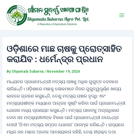
Skip
Post
Main
to
navigation
Men
content
ଓଡ଼ିଶାରେ ମାଛ ଚାଷକୁ ପ୍ରୋତ୍ସାହିତ
କରାଯିବ : ଧର୍ମେନ୍ଦ୍ର ପ୍ରଧାନ
By
Shyamala Subarna
/
November 19, 2024
ମାନ୍ୟବର ପ୍ରଧାନମନ୍ତ୍ରୀ ମତ୍ସ୍ୟ ଚାଷକୁ ଅଧିକ ଗୁରୁତ୍ବ ଦେବାରେ
ଲାଗିଛନ୍ତି। ଓଡ଼ିଶାରେ ମାଛକୁ ଲୋକମାନେ ନିଜର ଗୁରୁତ୍ୱପୂର୍ଣ୍ଣ ଖାଦ୍ୟ
ଭାବରେ ଗ୍ରହଣ କରୁଛନ୍ତି, ତେଣୁ ମତ୍ସ୍ୟ ଚାଷର ବୃଦ୍ଧି ଏବଂ
ମତ୍ସ୍ୟଚାଷୀଙ୍କ ମଧ୍ୟରେ ଆଗ୍ରହ ସୃଷ୍ଟି କରିବା ପାଇଁ ପ୍ରଧାନମନ୍ତ୍ରୀ
ଯୋଜନା ମଧ୍ୟ ପ୍ରଣୟନ କରୁଛନ୍ତି। ମତ୍ସ୍ୟ ପାଳନକୁ ଅଗ୍ରାଧିକାର
ଦେବା ସହ ମତ୍ସ୍ୟଜୀବୀଙ୍କ ବିକାଶ ପାଇଁ ପ୍ରଧାନମନ୍ତ୍ରୀ ନରେନ୍ଦ୍ର
ମୋଦୀ ‘ପିଏମ ମତ୍ସ୍ୟ ସମ୍ପଦ ଯୋଜନା’ ଆରମ୍ଭ କରିଛନ୍ତି। ରାଜ୍ୟରେ
ମଧୁର ଜଳ ମାଛର ଅନେକ ଆବଶ୍ୟକତା ରହିଛି, ତେଣୁ ହୀରାକୁଦ ତଥା