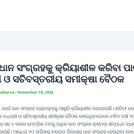
ାନ ସଂଗ୍ରହକୁ କ୍ରିୟାଶୀଳ କରିବା ପା
ରୀ ଓ ସଚିବସ୍ତରୀୟ ସମୀକ୍ଷା ବୈଠକ
Subarna
/
November 18, 2024
ଧା ପାଇଁ ଧାନ ସଂଗ୍ରହ ବ୍ୟବସ୍ଥାକୁ ଆହୁରି କ୍ରିୟାଶୀଳ କରାଯାଉଛି। ଖରିଫ ଧା
ଇ ମନ୍ତ୍ରୀ ଓ ସଚିବସ୍ତରୀୟ ସମୀକ୍ଷା ବୈଠକ ହୋଇଥିବାବେଳେ ଚଳିତ ବର୍ଷ ୨
ଥା ସହ ୪ ହଜାର ମେଟ୍ରିକ ଟନରୁ ଅଧିକ ଧାନ ସଂଗ୍ରହ କ୍ଷମତା ସମ୍ପନ୍ନ ବ୍ୟ
ାଯାଉଛି। ଆସନ୍ତା ୨୦ ତାରିଖରୁ ବରଗଡ଼ ଜିଲ୍ଲାରୁ ଧାନ ସଂଗ୍ରହ ହେଉଥିବା ବେଳ