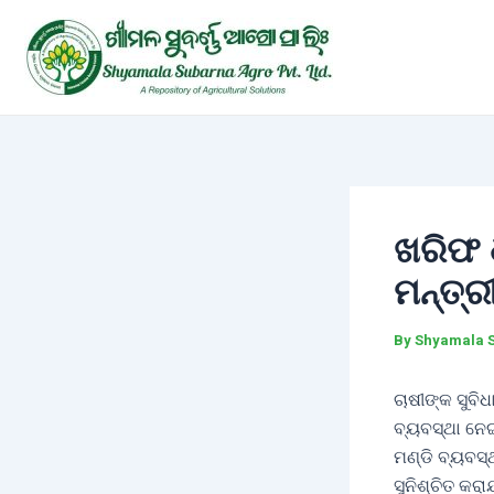
Skip
Post
to
navigation
content
ଖରିଫ ଧ
ମନ୍ତ୍
By
Shyamala 
ଚାଷୀଙ୍କ ସୁବି
ବ୍ୟବସ୍ଥା ନେ
ମଣ୍ଡି ବ୍ୟବସ୍
ସୁନିଶ୍ଚିତ କର