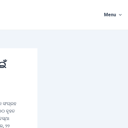
Menu
ଇଁ
ନ ସଂଗ୍ରହ
୦୦ ବୃହତ
ବସ୍ଥା
େ, ୨୨