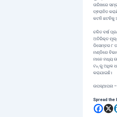
ତାରିଖରେ ସମ୍ବ
ତ୍ଵରାନିତ କରା
କଟନି ଛଟନିକୁ 
ଚଳିତ ବର୍ଷ ପ୍
ଅତିରିକ୍ତ ମୂଲ
ଡିସେମ୍ବର ୮ ତ
ମଣ୍ଡିରେ ବିଭା
ମାନେ ମଧ୍ୟ ଉପ
ଟନ୍ ରୁ ଅଧିକ 
କରାଯାଇଛି।
ଉପସ୍ଥାପନା –
Spread the 