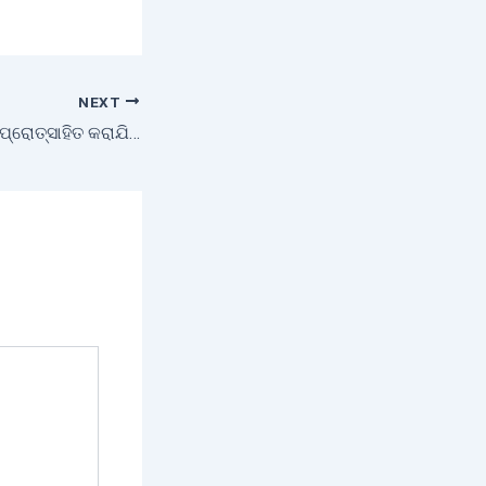
NEXT
ଓଡ଼ିଶାରେ ମାଛ ଚାଷକୁ ପ୍ରୋତ୍ସାହିତ କରାଯିବ : ଧର୍ମେନ୍ଦ୍ର ପ୍ରଧାନ