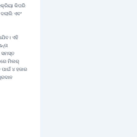
କ୍ରିୟା କିପରି
, ଦଲାଲି ଏବଂ
ଯିବ। ଏହି
ନ୍ତା
ର ସମସ୍ତ
ିରେ ମିଲର୍
କ ପାଇଁ ୪ ହଜାର
ପ୍ରଦାନ