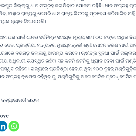
ଲପୁର ଜିଲ୍ଲାରୁ ଧାନ ସଂଗ୍ରହ କରାଯିବାର ଯୋଜନା ରହିଛି। ଧାନ ସଂଗ୍ରହ ପ୍ର
ଯିବ, ବାହାର ରାଜ୍ୟରୁ ଯେପରି ଧାନ ରାଜ୍ୟ ଭିତରକୁ ପ୍ରବେଶ କରିପାରିବ ନାହିଁ
ଅଧିକ ଧ୍ୟାନ ଦିଆଯାଉଛି।
ରଥମ ଥର ପାଇଁ ଧାନର ସର୍ବନିମ୍ନ ସହାୟକ ମୂଲ୍ୟ ସହ ୮୦୦ ଟଙ୍କା ଅଧିକ ଦିଆ
୍ୟ ଦେବା ପ୍ରକ୍ରିୟା ମାନ୍ୟବର ମୁଖ୍ୟମନ୍ତ୍ରୀ ଶ୍ରୀ ମୋହନ ଚରଣ ମାଝୀ ଆସ
ାରିଖରେ ବରଗଡ଼ ଜିଲ୍ଲାରୁ ଆରମ୍ଭ କରିବେ। ଚାଷୀଙ୍କ ସୁବିଧା ପାଇଁ ଜିଲ୍ଲା
ଗୀୟ ଅଧିକାରୀ ଉପସ୍ଥିତ ରହିବା ସହ କଟନି ଛଟନିକୁ ଧ୍ୟାନ ଦେବା ପାଇଁ ମଣ୍ଡ
ସ୍ଥିତ ରହିବେ। ରାଜ୍ୟରେ ପ୍ରତିଷ୍ଠା ହେବାର ଥିବା ୨୦୦ ବୃହତ୍ ମଣ୍ଡିଗୁଡ଼ି
ଧାନ ସଂଗ୍ରହ କ୍ଷମତା ରହିଥିବାରୁ, ମଣ୍ଡିଗୁଡ଼ିକୁ ଅଟୋମେଟିକ ଗ୍ରେନ୍ ମେସିନ 
 ଦିବ୍ୟାଭାରତୀ ନାୟକ
love