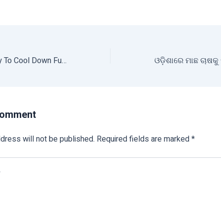
Onion Prices Likely To Cool Down Further With Arrival of New Kharif Crop
Comment
dress will not be published.
Required fields are marked
*