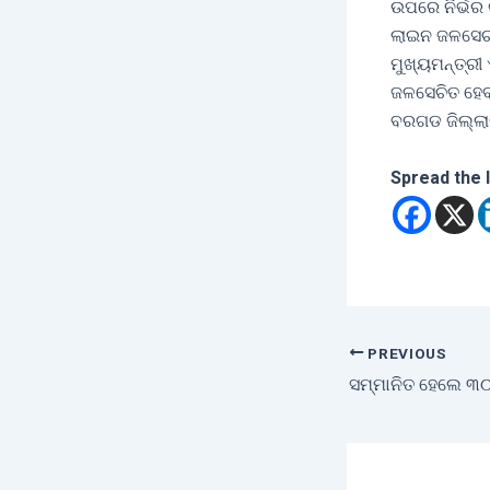
ଉପରେ ନିର୍ଭର
ଲାଇନ ଜଳସେଚନ
ମୁଖ୍ୟମନ୍ତ୍ରୀ
ଜଳସେଚିତ ହେବ
ବରଗଡ ଜିଲ୍ଲାର
Spread the 
PREVIOUS