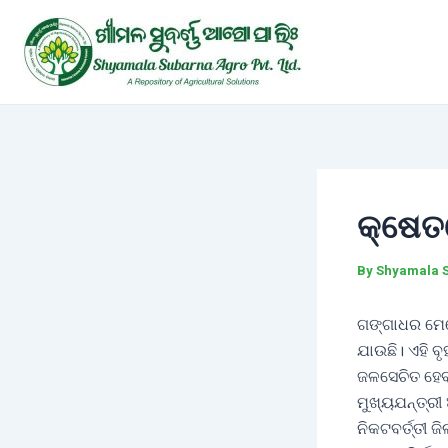
Skip
Post
to
navigation
content
କ୍ଷେତର
By
Shyamala 
ଗଙ୍ଗାଧର ମେହ
ଯାଉଛି। ଏହି 
ଜଳସେଚିତ ହେବ
ମୁଖ୍ୟଯନ୍ତ୍ରୀ
ନିକଟବର୍ତ୍ତୀ 