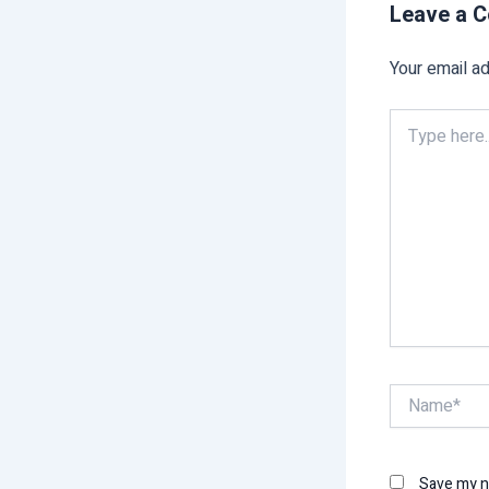
Leave a 
Your email ad
Type
here..
Name*
Save my na