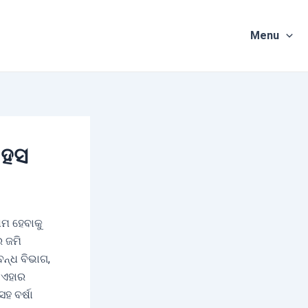
Menu
 ହସ
ଷମ ହେବାକୁ
ର ଜମି
ନ୍ଧ ବିଭାଗ,
 ଏହାର
ହ ବର୍ଷା