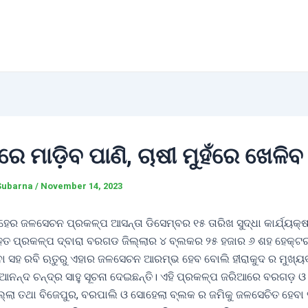
େ ମାଡ଼ିବ ପାଣି, ଚାଷୀ ମୁହଁରେ ଖେଳିବ
Subarna
/
November 14, 2023
େର ଜଳସେଚନ ପ୍ରକଳ୍ପ ଆସନ୍ତା ଡିସେମ୍ବର ୧୫ ତାରିଖ ସୁଦ୍ଧା କାର୍ଯ୍ୟକ୍
ବୃହତ ପ୍ରକଳ୍ପ ଦ୍ବାରା ବରଗଡ ଜିଲ୍ଲାର ୪ ବ୍ଲକର ୨୫ ହଜାର ୬ ଶହ ହେକ୍ଟ
ା ସହ ରବି ଋତୁରୁ ଏହାର ଜଳସେଚନ ଆରମ୍ଭ ହେବ ବୋଲି ହୀରାକୁଦ ର ମୁଖ୍ୟବ
 ଆନନ୍ଦ ଚନ୍ଦ୍ର ସାହୁ ସୂଚନା ଦେଇଛନ୍ତି। ଏହି ପ୍ରକଳ୍ପ ଜରିଆରେ ବରଗଡ଼ ଓ
ଜିଲ୍ଲା ତଥା ବିଜେପୁର, ବରପାଲି ଓ ସୋହେଲା ବ୍ଲକ ର ଜମିକୁ ଜଳସେଚିତ ହେବା ସ