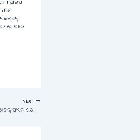
େବେ । ପାଇପ
ଖ ପରେ
ପ୍ରକଳ୍ପରୁ
 ପାଇବା ପରେ
NEXT
ଅଦିନିଆ ବର୍ଷା ପାଇଁ ଚାଷୀଙ୍କୁ ଫସଲ ପରିଚାଳନା ପରାମର୍ଶ