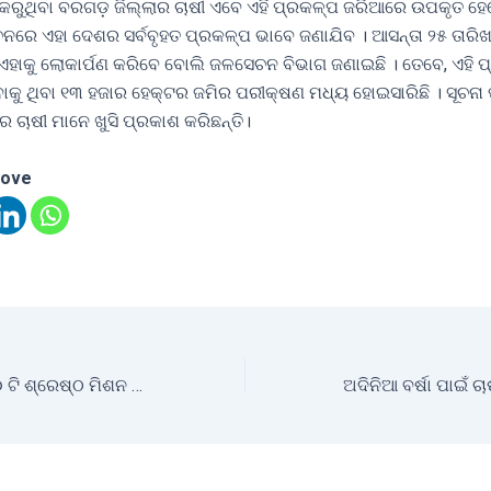
 କରୁଥିବା ବରଗଡ଼ ଜିଲ୍ଲାର ଚାଷୀ ଏବେ ଏହି ପ୍ରକଳ୍ପ ଜରିଆରେ ଉପକୃତ ହ
ରେ ଏହା ଦେଶର ସର୍ବବୃହତ ପ୍ରକଳ୍ପ ଭାବେ ଜଣାଯିବ । ଆସନ୍ତା ୨୫ ତାରି
 ଏହାକୁ ଲୋକାର୍ପଣ କରିବେ ବୋଲି ଜଳସେଚନ ବିଭାଗ ଜଣାଇଛି । ତେବେ, ଏହି 
ାକୁ ଥିବା ୧୩ ହଜାର ହେକ୍ଟର ଜମିର ପରୀକ୍ଷଣ ମଧ୍ୟ ହୋଇସାରିଛି । ସୂଚନା
 ଚାଷୀ ମାନେ ଖୁସି ପ୍ରକାଶ କରିଛନ୍ତି।
love
ସମ୍ମାନିତ ହେଲେ ୩୦ ଟି ଶ୍ରେଷ୍ଠ ମିଶନ ଶକ୍ତି ମହିଳା ଗୋଷ୍ଠୀ