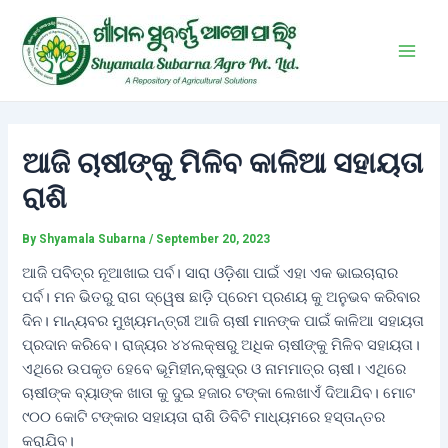
Skip
Post
Main
to
navigation
Men
content
ଆଜି ଚାଷୀଙ୍କୁ ମିଳିବ କାଳିଆ ସହାୟତା
ରାଶି
By
Shyamala Subarna
/
September 20, 2023
ଆଜି ପବିତ୍ର ନୂଆଖାଇ ପର୍ବ। ସାରା ଓଡ଼ିଶା ପାଇଁ ଏହା ଏକ ଭାଇଚାରାର
ପର୍ବ। ମନ ଭିତରୁ ରାଗ ଦ୍ୱେଷ ଛାଡ଼ି ପ୍ରେମ ପ୍ରଣୟ କୁ ଅନୁଭବ କରିବାର
ଦିନ। ମାନ୍ୟବର ମୁଖ୍ୟମନ୍ତ୍ରୀ ଆଜି ଚାଷୀ ମାନଙ୍କ ପାଇଁ କାଳିଆ ସହାୟତା
ପ୍ରଦାନ କରିବେ। ରାଜ୍ୟର ୪୪ଲକ୍ଷରୁ ଅଧିକ ଚାଷୀଙ୍କୁ ମିଳିବ ସହାୟତା।
ଏଥିରେ ଉପକୃତ ହେବେ ଭୂମିହୀନ,କ୍ଷୁଦ୍ର ଓ ନାମମାତ୍ର ଚାଷୀ। ଏଥିରେ
ଚାଷୀଙ୍କ ବ୍ୟାଙ୍କ ଖାତା କୁ ଦୁଇ ହଜାର ଟଙ୍କା ଲେଖାଏଁ ଦିଆଯିବ। ମୋଟ
୯୦୦ କୋଟି ଟଙ୍କାର ସହାୟତା ରାଶି ଡିବିଟି ମାଧ୍ୟମରେ ହସ୍ତାନ୍ତର
କରାଯିବ।