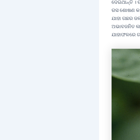
ଦେଇଥାନ୍ତି । 
ରସ ଶୋଷଣ କରି 
ଯାହା ଗଛର ଜଳ
ଅଭାବଜନିତ ଲକ
ଯାହାଫଳରେ ଗଛ