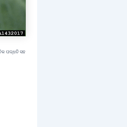
ିକ ପଦ୍ଧତି ସହ