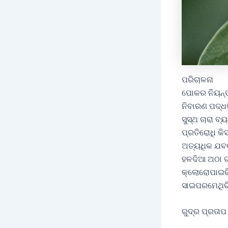
ପରିଚାଳନା
ପୋକର ନିୟନ୍ତ
ନିବାରଣ ପଦ୍ଧତ
ସୁସ୍ଥ ଚାରା ବ୍
ପ୍ରତିରୋଧି କି
ଅତ୍ୟଧିକ ଯବକ
ହଳଦିଆ ଅଠା ଟ୍
କ୍ଲୋରୋପାଇରିଫ
ସାଇପରମେଥିରିନ
ରୁଦ୍ର ପ୍ରତାପ ସ