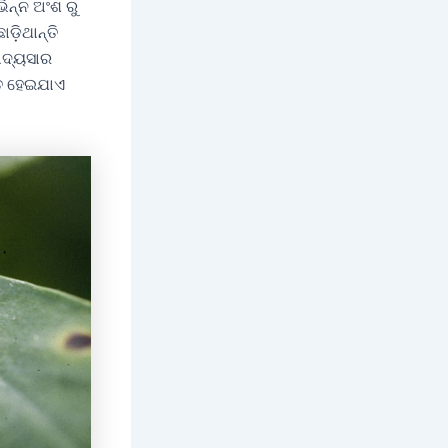
ିନ୍ନ ଅଂଶ ରୁ
଼ିଥାନ୍ତି
ାଦ୍ୟସାର
ିତ ହେଇଯାଏ