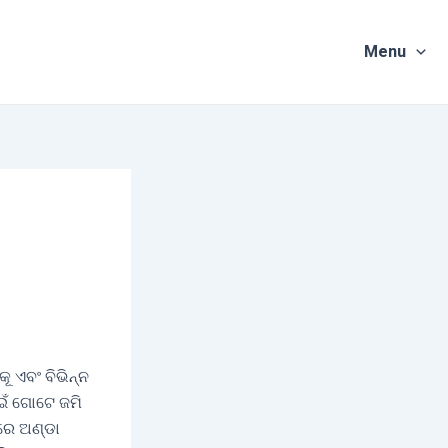
Menu
ୂ ଏବଂ ବିଭିନ୍ନ
ଇଁ ଗୋଟେ ଜମି
 ରେ ଅଣ୍ଡା