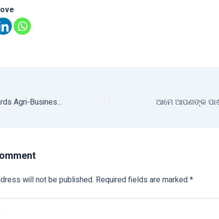
love
A Major Step Towards Agri-Business Development
ଆମେ ଆପଣଙ୍କ ପାଖରେ
Comment
dress will not be published.
Required fields are marked
*