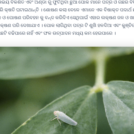
ଉଭୟ ବିକଶିତ ଏବଂ ଅଣ୍ଡା ରୁ ଫୁଟିଥିବା ଛୁଆ ପୋକ ମାନେ ପତ୍ର ଓ ଗଛର ବିଭ
କ୍ଷତି ଘଟାଇଥାନ୍ତି । ଶୋଷଣ କଲା ବେଳେ ଏମାନେ ଏକ ବିଷାକ୍ତ ପଦାର୍ଥ ଛାଡ
 ଓ ପୋଷଣ ପରିବହନ କୁ ବନ୍ଦ କରିଦିଏ ସେଥିପାଇଁ ଏହାର ଲକ୍ଷଣ ଜଳ ଓ ଖ
୍ଷଣ ପରି ଦେଖାଯାଏ । ପୋକ ଲାଗିଥିବା ପତ୍ର ଟି ଶୁଖି ହଳଦିଆ ଏବଂ କୁଞ୍ଚ
ଟି ବଢିପାରେ ନାହିଁ ଏବଂ ଫଳ ଉତ୍ପାଦନ ମଧ୍ୟ କମ ହେଇପାରେ ।