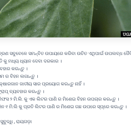
୍ରଣ ସବୁବେଳେ ସମନ୍ବିତ ଉପାୟରେ କରିବା ଉଚିତ ଏଥିପାଇଁ ଉପଲବ୍ଧ ଜୈବ
ି କୁ ମଧ୍ୟ ଧ୍ୟାନ ଦେବା ଦରକାର ।
ୟବହାର କରନ୍ତୁ ।
ସମ ର ବିହନ ଲଗାନ୍ତୁ ।
୍ଷାରଜାନ ଜାତୀୟ ସାର ପ୍ରୟୋଗ କରନ୍ତୁ ନାହିଁ ।
ରାପ୍ ବ୍ୟବହାର କରନ୍ତୁ ।
ସ ୨ ମି.ଲି. କୁ ଏକ ଲିଟର ପାଣି ର ମିଶେଇ ବିହନ ଉପଚାର କରନ୍ତୁ ।
 ୧ ମି.ଲି କୁ ପ୍ରତି ଲିଟର ପାଣି ର ମିଶେଇ ଗଛ ଉପରେ ସ୍ପ୍ରେ କରନ୍ତୁ ।
ୁବୁଦ୍ଧି , ରାୟଗଡ଼ା