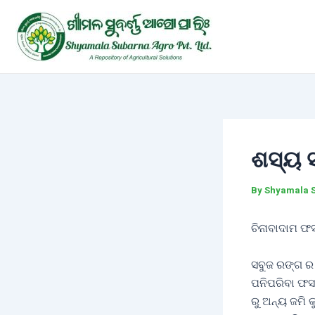
Skip
Post
to
navigation
content
ଶସ୍ୟ 
By
Shyamala 
ଚିନାବାଦାମ ଫସ
ସବୁଜ ରଙ୍ଗ ର 
ପନିପରିବା ଫସ
ରୁ ଅନ୍ୟ ଜମି 