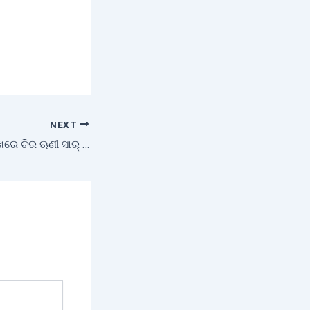
NEXT
 ଚିର ଋଣୀ ସାର୍‌ …