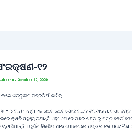
ସଂରକ୍ଷଣ-୧୨
Subarna
/
October 12, 2020
ଲରେ ଶତ୍ରୁକୀଟ ପତ୍ରଡ଼ିଆଁ ଜାସିଡ୍
୩ – ୪ ମି.ମି ଲମ୍ବା ଏହି ଛୋଟ ଛୋଟ ପୋକ ମାନେ ଚିନାବାଦାମ, କପା, ତମ୍ବାକ
ଲରେ କ୍ଷତି ପହୁଞ୍ଚାଇଥାନ୍ତି ଏବଂ ଏମାନେ ଗଛର ପତ୍ର ରୁ ପତ୍ର ଡେଇଁ ଡେ
କୁ ବ୍ୟାପିଥାନ୍ତି । ପୂର୍ଣ୍ଣ ବିକଶିତ ମାଈ ପୋକମାନେ ପତ୍ର ର ତଳ ପଟେ ଶିରା