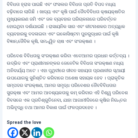
ବିବିଧତା ହ୍ରାସ ପାଇଛି ଏବଂ ଫସଲର ବିବିଧତା ପ୍ରତି ବିପଦ ମଧ୍ୟ
ବଢ଼ିବାରେ ଲାଗିଛି । ଖାଦ୍ୟ ଏବଂ କୃଷି ପାଇଁ ଜୈବବିବିଧତା କ୍ଷୟକ୍ଷତିର
ମୁଖ୍ୟକାରଣ ଜମି ଏବଂ ଜଳ ବ୍ୟବହାର ପରିଚାଳନାରେ ପରିବର୍ତ୍ତନ
ହୋଇଥିବା ଦର୍ଶାଯାଇଛି । ରାସାୟନିକ ସାର ଏବଂ କୀଟନାଶକର ଅତ୍ୟଧିକ
ବ୍ୟବହାରକୁ ବଦଳାଇବା ଏବଂ ଇକୋସିଷ୍ଟମ ପୁନରୁଦ୍ଧାର ପାଇଁ କୃଷି
ବିଜ୍ଞାନ,ଜୈବିକ କୃଷି, ସମନ୍ୱିତ ଚାଷ ଏବଂ ସଂରକ୍ଷଣ ।
ପରିବେଶ ବିବିଧତାକୁ ସଂରକ୍ଷଣ କରିବା ଏବେଆମର ପ୍ରଧାନ କର୍ତ୍ତବ୍ୟ ।
ଉଦ୍ଭିଦ ଏବଂ ପ୍ରାଣୀମାନଙ୍କର ଜେନେଟିକ ବିବିଧତା ସଂରକ୍ଷଣ ମଧ୍ୟ
ଅନିବାର୍ଯ୍ୟ ଅଟେ । ଏହା ପୃଥିବୀରେ ଜୀବନ ସହାୟତା ପ୍ରଣାଳୀର ସ୍ଥାୟୀ
ଉପଯୋଗକୁ ସୁନିଶ୍ଚିତ କରିବାରେ ଅଶେଷ ସହାୟକ ହେବ । ପ୍ରାକୃତିକ
ସମ୍ପଦର ସଂରକ୍ଷଣ, ଆମର ସମୃଦ୍ଧ ପରିବେଶର ଜୈବବିବିଧତାର
ସୁରକ୍ଷା ଏବଂ ଆମର ଆବଶ୍ୟକତାକୁ କମ୍‌ କରିବାର ଏହି ବିଶ୍ୱ ପରିବେଶ
ଦିବସରେ ଏକ ପ୍ରତିଶ୍ରୁତିନେବା, ଯାହା ଆଗାମୀଦିନରେ କୃଷିର ନିରନ୍ତର
ଅଭିବୃଦ୍ଧି ତଥା ଆମର ବିକାଶ ପାଇଁ ଫଳପ୍ରଦହେବ ।
Spread the love