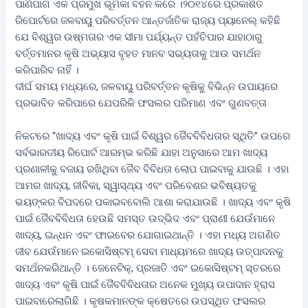
ପାଣିପାଗ ଏକ ପ୍ରମୁଖ ଭୂମିକା ବହନ କରେ ।୨୦୧୪ରେ ପ୍ରକାଶିତ
ରିପୋର୍ଟରେ ଜଳବାୟୁ ପରିବର୍ତ୍ତନ ଆନ୍ତର୍ଜାତିକ ରାଜ୍ୟ ପ୍ୟାନେଲ୍‌ କହିଛି
ଯେ ବିଶ୍ୱର ଉଷ୍ମତାର ଏକ ସୀମା ପର୍ଯ୍ୟନ୍ତ ପହଁଚିପାର ଯାହାଠାରୁ
ବର୍ତ୍ତମାନର କୃଷି ଅଭ୍ୟାସ ବୃହତ ମାନବ ସଭ୍ୟତାକୁ ଆଉ ସମର୍ଥନ
କରିପାରିବ ନାହିଁ ।
ଦୀର୍ଘ ସମୟ ମଧ୍ୟରେ, ଜଳବାୟୁ ପରିବର୍ତ୍ତନ କୃଷିକୁ ବିଭିନ୍ନ ଉପାୟରେ
ପ୍ରଭାବିତ କରିପାରେ ଯେପରିକି ଫସଲର ପରିମାଣ ଏବଂ ଗୁଣବତ୍ତା
ନିକଟରେ “ଖାଦ୍ୟ ଏବଂ କୃଷି ପାଇଁ ବିଶ୍ୱର ଜୈବବିବିଧତାର ସ୍ଥିତି” ଉପରେ
ସର୍ବଭାରତୀୟ ରିପୋର୍ଟ ଆରମ୍ଭ କରିଛି ଯାହା ଅନୁସାରେ ଆମ ଖାଦ୍ୟ
ପ୍ରଣାଳୀକୁ ବଜାୟ ରଖିଥିବା ଜୈବ ବିବିଧତା ଲୋପ ପାଇବାକୁ ଯାଉଛି । ଏହା
ଆମର ଖାଦ୍ୟ, ଜୀବିକା, ସ୍ୱାସ୍ଥ୍ୟ ଏବଂ ପରିବେଶର ଭବିଷ୍ୟତକୁ
ଭୟଙ୍କର ବିପଦରେ ପକାଇବବୋଲି ଆଶା କରାଯାଉଛି । ଖାଦ୍ୟ ଏବଂ କୃଷି
ପାଇଁ ଜୈବବିବିଧତା ହେଉଛି ସମସ୍ତ ଉଦ୍ଭିଦ ଏବଂ ପ୍ରାଣୀ ଯେଉଁମାନେ
ଖାଦ୍ୟ, ଇନ୍ଧନ ଏବଂ ଫାଇବେର ଯୋଗାଇଥାନ୍ତି । ଏହା ମଧ୍ୟ ଅଗଣିତ
ଜୀବ ଯେଉଁମାନେ ଇକୋସିଷ୍ଟମ୍‌ ସେବା ମାଧ୍ୟମରେ ଖାଦ୍ୟ ଉତ୍ପାଦନକୁ
ସମର୍ଥନକରିଥାନ୍ତି । ଜେନେଟିକ୍‌, ପ୍ରଜାତି ଏବଂ ଇକୋସିଷ୍ଟମ୍‌ ସ୍ତରରେ
ଖାଦ୍ୟ ଏବଂ କୃଷି ପାଇଁ ଜୈବବିବିଧତାର ଅନେକ ମୁଖ୍ୟ ଉପାଦାନ ହ୍ରାସ
ପାଇବାରେଲାଗିଛି । କୃଷକମାନଙ୍କ କ୍ଷେତରେ ଉପସ୍ଥିତ ଫସଲର