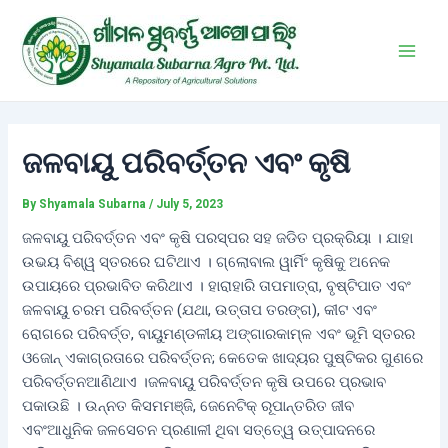
Skip
Post
Main
to
navigation
Men
content
ଜଳବାୟୁ ପରିବର୍ତ୍ତନ ଏବଂ କୃଷି
By
Shyamala Subarna
/
July 5, 2023
ଜଳବାୟୁ ପରିବର୍ତ୍ତନ ଏବଂ କୃଷି ପରସ୍ପର ସହ ଜଡିତ ପ୍ରକ୍ରିୟା । ଯାହା
ଉଭୟ ବିଶ୍ୱ ସ୍ତରରେ ଘଟିଥାଏ । ଗ୍ଲୋବାଲ ୱାର୍ମିଂ କୃଷିକୁ ଅନେକ
ଉପାୟରେ ପ୍ରଭାବିତ କରିଥାଏ । ହାରାହାରି ତାପମାତ୍ରା, ବୃଷ୍ଟିପାତ ଏବଂ
ଜଳବାୟୁ ଚରମ ପରିବର୍ତ୍ତନ (ଯଥା, ଉତ୍ତାପ ତରଙ୍ଗ), କୀଟ ଏବଂ
ରୋଗରେ ପରିବର୍ତ୍ତ, ବାୟୁମଣ୍ଡଳୀୟ ଅଙ୍ଗାରକାମ୍ଳ ଏବଂ ଭୂମି ସ୍ତରର
ଓଜୋନ୍‌ ଏକାଗ୍ରତାରେ ପରିବର୍ତ୍ତନ; କେତେକ ଖାଦ୍ୟର ପୁଷ୍ଟିକର ଗୁଣରେ
ପରିବର୍ତ୍ତନଆଣିଥାଏ ।ଜଳବାୟୁ ପରିବର୍ତ୍ତନ କୃଷି ଉପରେ ପ୍ରଭାବ
ପକାଉଛି । ଉନ୍ନତ କିସମମଞ୍ଜି, ଜେନେଟିକ୍‌ ରୂପାନ୍ତରିତ ଜୀବ
ଏବଂଆଧୁନିକ ଜଳସେଚନ ପ୍ରଣାଳୀ ଥିବା ସତ୍ତେ୍ୱ ଉତ୍ପାଦନରେ