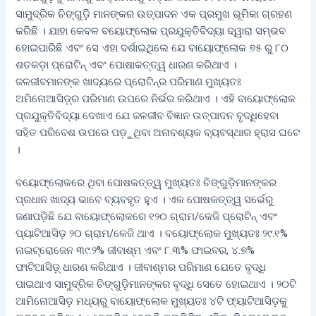
ସାମୁଦ୍ରିକ ଚିଙ୍ଗୁଡ଼ି ମାନଙ୍କର ଉତ୍ପାଦନ ଏକ ପ୍ରମୁଖ ଭୂମିକା ଗ୍ରହଣ
କରିଛି । ଯାହା କେବଳ ବୟୋଫ୍ଲୋକ ପ୍ରଯୁକ୍ତିବିଦ୍ୟା ଦ୍ୱାରା ସମ୍ଭବ
ହୋଇପାରିଛି ଏବଂ ସେ ଏହା ଦର୍ଶାଇଥିଲେ ଯେ ବାୟୋଫ୍ଲୋକ ୭୫ ରୁ ୮୦
ଶତକଡ଼ା ପ୍ରୋଟିନ୍‌ ଏବଂ ପୋଷାକତ୍ତ୍ୱ ଧାରଣ କରିଥାଏ ।
ଜଳଜୀବମାନଙ୍କ ଖାଦ୍ୟରେ ପ୍ରୋଟିନ୍‌ର ପରିମାଣ ମୁଖ୍ୟତଃ
ଅମିନୋଆସିଡ଼୍‌ର ପରିମାଣ ଉପରେ ନିର୍ଭର କରିଥାଏ । ଏହି ବାୟୋଫ୍ଲୋକ
ପ୍ରଯୁକ୍ତିବିଦ୍ୟା ଦେଖାଏ ଯେ ଜଳଜୀବ ବିଜ୍ଞାନ ଉତ୍ପାଦନ ବୃଦ୍ଧିହେବା
ସହିତ ପରିବେଶ ଉପରେ ପଡ଼ୁଥିବା ଅନାବଶ୍ୟକ ବ୍ୟବସ୍ଥାର ହ୍ରାସ ଘଟେ
।
ବୟୋଫ୍ଲୋକରେ ଥିବା ପୋଷକତ୍ତ୍ୱ ମୁଖ୍ୟତଃ ଚିଙ୍ଗୁଡ଼ିମାନଙ୍କର
ପ୍ରଧାନ ଖାଦ୍ୟ ଭାବେ ବ୍ୟବହୃତ ହୁଏ । ଏକ ପୋଷକତ୍ତ୍ୱ ସର୍ଭେରୁ
ଜଣାପଡ଼ିଛି ଯେ ବାୟୋଫ୍ଲୋକରେ ୧୨୦ ଗ୍ରାମ/କେଜି ପ୍ରୋଟିନ୍‌ ଏବଂ
ପ୍ୟାଟିଆସିଡ଼ ୨୦ ଗ୍ରାମ/କେଜି ଥାଏ । ବୟୋଫ୍ଲୋକ ମୁଖ୍ୟତଃ ୨୯.୧%
ନାଇଟ୍ରୋଜେନ ୩୯.୨% ଜୀବାଶ୍ମ ଏବଂ ୮.୩% ଫାଇବର, ୪.୭%
ଫାଟିଆସିଡ଼୍‌ ଧାରଣ କରିଥାଏ । ଜୀବାଶ୍ମର ପରିମାଣ ଯେତେ ବୃଦ୍ଧି
ପାଇଥାଏ ସାମୁଦ୍ରିକ ଚିଙ୍ଗୁଡ଼ିମାନଙ୍କର ବୃଦ୍ଧି ସେତେ ହୋଇଥାଏ । ୨୦ଟି
ଆମିନୋଆସିଡ଼ ମଧ୍ୟରୁ ବାୟୋଫ୍ଲୋକ ମୁଖ୍ୟତଃ ୪ଟି ଫ୍ୟାଟିଆସିଡ଼କୁ