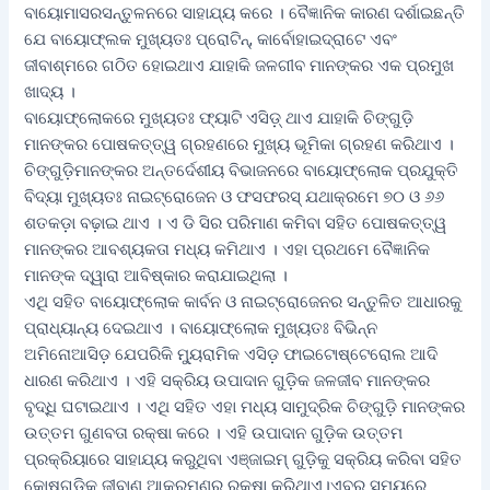
ବାୟୋମାସରସନ୍ତୁଳନରେ ସାହାଯ୍ୟ କରେ । ବୈଜ୍ଞାନିକ କାରଣ ଦର୍ଶାଇଛନ୍ତି
ଯେ ବାୟୋଫ୍ଲକ ମୁଖ୍ୟତଃ ପ୍ରୋଟିନ୍‌, କାର୍ବୋହାଇଦ୍ରାଟେ ଏବଂ
ଜୀବାଶ୍ମରେ ଗଠିତ ହୋଇଥାଏ ଯାହାକି ଜଳଗୀବ ମାନଙ୍କର ଏକ ପ୍ରମୁଖ
ଖାଦ୍ୟ ।
ବାୟୋଫ୍ଲୋକରେ ମୁଖ୍ୟତଃ ଫ୍ୟାଟି ଏସିଡ଼୍‌ ଥାଏ ଯାହାକି ଚିଙ୍ଗୁଡ଼ି
ମାନଙ୍କର ପୋଷକତ୍ତ୍ୱ ଗ୍ରହଣରେ ମୁଖ୍ୟ ଭୂମିକା ଗ୍ରହଣ କରିଥାଏ ।
ଚିଙ୍ଗୁଡ଼ିମାନଙ୍କର ଅନ୍ତର୍ଦେଶୀୟ ବିଭାଜନରେ ବାୟୋଫ୍ଲୋକ ପ୍ରଯୁକ୍ତି
ବିଦ୍ୟା ମୁଖ୍ୟତଃ ନାଇଟ୍ରୋଜେନ ଓ ଫସଫରସ୍‌ ଯଥାକ୍ରମେ ୭୦ ଓ ୬୬
ଶତକଡ଼ା ବଢ଼ାଇ ଥାଏ । ଏ ଡି ସିର ପରିମାଣ କମିବା ସହିତ ପୋଷକତ୍ତ୍ୱ
ମାନଙ୍କର ଆବଶ୍ୟକତା ମଧ୍ୟ କମିଥାଏ । ଏହା ପ୍ରଥମେ ବୈଜ୍ଞାନିକ
ମାନଙ୍କ ଦ୍ୱାରା ଆବିଷ୍କାର କରାଯାଇଥିଲା ।
ଏଥି ସହିତ ବାୟୋଫ୍ଲୋକ କାର୍ବନ ଓ ନାଇଟ୍ରୋଜେନର ସନ୍ତୁଳିତ ଆଧାରକୁ
ପ୍ରାଧ୍ୟାନ୍ୟ ଦେଇଥାଏ । ବାୟୋଫ୍ଲୋକ ମୁଖ୍ୟତଃ ବିଭିନ୍ନ
ଅମିନୋଆସିଡ଼ ଯେପରିକି ମ୍ୟୁରାମିକ ଏସିଡ଼ ଫାଇଟୋଷ୍ଟେରୋଲ ଆଦି
ଧାରଣ କରିଥାଏ । ଏହି ସକ୍ରିୟ ଉପାଦାନ ଗୁଡ଼ିକ ଜଳଜୀବ ମାନଙ୍କର
ବୃଦ୍ଧି ଘଟାଇଥାଏ । ଏଥି ସହିତ ଏହା ମଧ୍ୟ ସାମୁଦ୍ରିକ ଚିଙ୍ଗୁଡ଼ି ମାନଙ୍କର
ଉତ୍ତମ ଗୁଣବତା ରକ୍ଷା କରେ । ଏହି ଉପାଦାନ ଗୁଡ଼ିକ ଉତ୍ତମ
ପ୍ରକ୍ରିୟାରେ ସାହାଯ୍ୟ କରୁଥିବା ଏଞ୍ଜାଇମ୍‌ ଗୁଡ଼ିକୁ ସକ୍ରିୟ କରିବା ସହିତ
କୋଷଗୁଡ଼ିକୁ ଜୀବାଣୁ ଆକ୍ରମଣରୁ ରକ୍ଷା କରିଥାଏ।ଏବର ସମୟରେ