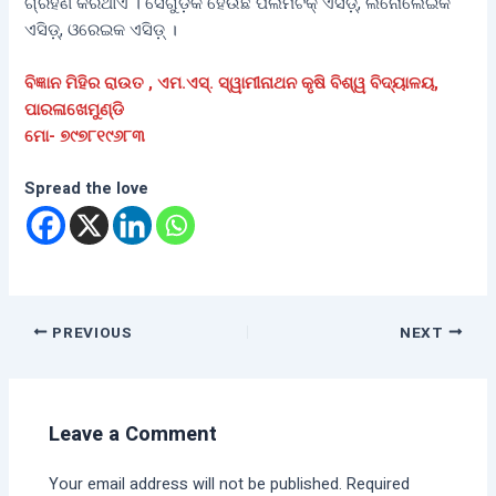
ଗ୍ରହଣ କରିଥାଏ । ସେଗୁଡ଼ିକ ହେଉଛି ପଲମିଟିକ୍‌ ଏସିଡ଼୍‌, ଲିନୋଲେଇକ
ଏସିଡ଼୍‌, ଓରେଇକ ଏସିଡ଼୍‌ ।
ବିଜ୍ଞାନ ମିହିର ରାଉତ , ଏମ.ଏସ୍‌. ସ୍ୱାମୀନାଥନ କୃଷି ବିଶ୍ୱ ବିଦ୍ୟାଳୟ,
ପାରଳାଖେମୁଣ୍ଡି
ମୋ- ୭୯୭୮୧୯୬୮୩
Spread the love
PREVIOUS
NEXT
Leave a Comment
Your email address will not be published.
Required