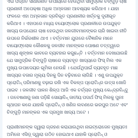
ଏଇ ପଦ୍ଧତି ସାଧାରଣତ ଉପାୟରେ ହେଉଥିବା ସାମୁଦ୍ରିକ ଚିଙ୍ଗୁଡ଼ି ଚାଷ
ପ୍ରଣାଳୀ ଅପେକ୍ଷା ଅଧିକ ଅମ୍ଳଜାନ ଆବଶ୍ୟକ କରିଥାଏ । ଯାହା
ଫଳରେ ଏହା ଅମ୍ଳଜାନ ଦ୍ରବିଭୂତ ପ୍ରଣାଳୀର ଖର୍ଚ୍ଚକୁ ଦୂରୀଭୂତ
କରିଥାଏ । ଏହାପରେ ମଧ୍ୟ ବୟୋଫ୍ଲୋକ ପ୍ରଣାଳୀରେ ଉପଯୁକ୍ତ
ଖାଦ୍ୟ ଉପଯୋଗ ଚାଷ ହେଉଥିବା ଜଳଗୀବମାନଙ୍କର ଚାରି ଖାଇବା ନୀତି
ଉପରେ ନିର୍ଭରଶୀଳ ଥାଏ । ବର୍ତ୍ତମାନ ଯୁଗରେ ବୈଜ୍ଞାନିକ ମାନେ
ବାୟୋଫ୍ଲୋକ କୌଶଳକୁ ଜଳଜୀବ ମାନଙ୍କର ପୋଷଣ ତତ୍ତ୍ୱରେ
ଖାଦ୍ୟ ଶୃଙ୍ଖଳ ଭାବରେ ବ୍ୟବହାର କରୁଛନ୍ତି । ବର୍ତ୍ତମାନ ଦେଖାଯାଉଛି
ଯେ ସାମୁଦ୍ରିକ ଚିଙ୍ଗୁଡ଼ି ଚାଷରେ ବ୍ୟବହୃତ ଖାଦ୍ୟରେ ଫିସ୍‌ ମିଲ ଏକ
ମୁଖ୍ୟ ଉପାଦେୟର ଭୂମିକା ନେଉଛି । ଯେଉଁଥିପାଇଁ ବ୍ୟବହୃତ ମାଛ
ଖାଦ୍ୟର ବଜାର ମୂଲ୍ୟ ଦିନକୁ ଦିନ ବଢ଼ିବାରେ ଲାଗିଛି । ଏଣୁ ଉପଯୁକ୍ତ
ପ୍ରୋଟିନ୍‌ ପରିମାଣକୁ ବଢ଼ାଇ ରଖି ଏକ ବିକଳ୍ପ ପ୍ରୋଟିନ୍‌ର ଉତ୍ସ ଖୋଜି
ପାଇବ । ଜଳଜୀବ ପାଳନ ଶିଳ୍ପ ଆଜି ଏକ ଚର୍ଚ୍ଚାର ମୁଖ୍ୟ କେନ୍ଦ୍ରବିନ୍ଦୁ
। ଗବେଷଣାରୁ ଜଣା ପଡ଼ିଛି ସୋୟାବିନ୍‌ ଜାତୀୟ ପଦାର୍ଥ ଫିସ୍‌ ମିଲକୁ ପୁନଃ
ସ୍ଥାପନ କରେ ଯାହାକି ପ୍ରୋଟିନ୍‌ ଓ ଖଣିଜ ଲବଣରେ ଭରପୁର ଅଟେ ଏବଂ
ଚିଙ୍ଗୁଡ଼ି ମାନଙ୍କର ଏକ ପ୍ରମୁଖ ଖାଦ୍ୟ ଅଟେ ।
ପ୍ରାଣୀମାନଙ୍କ ଦ୍ୱାରା ଗ୍ରହଣ କରାଯାଉଥିବା ନାଇଟ୍ରୋଜେନ ମୁଖ୍ୟତଃ
ଅମିନୋ ଏସିଡ଼୍‌ ଦ୍ୱାରା ଗଠିତ ହୋଇଥାଏ ଯାହାକି ପ୍ରୋଟିନ୍‌ ଓ