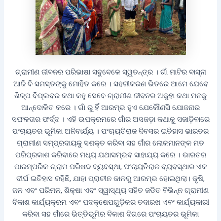
ଗ୍ରାମୀଣ ଜୀବନର ପରିଭାଷା ସବୁବେଳେ ସ୍ୱତନ୍ତ୍ର । ଗାଁ ମାଟିର ବାସ୍ନା
ଆଜି ବି ସମସ୍ତଙ୍କୁ ମୋହିତ କରେ । ସହରୀକରଣ ଭିତରେ ଆମେ ଯେବେ
ଶିଳ୍ପ ବିପ୍ଲବର କଥା କହୁ ସେବେ ଗ୍ରାମୀଣ ଜୀବନର ଅକୁହା କଥା ମନକୁ
ଆନ୍ଦୋଳିତ କରେ । ଗାଁ ରୁ ହିଁ ଆରମ୍ଭ ହୁଏ ଯେକୌଣସି ଯୋଜନାର
ସଫଳତାର ଫର୍ଦ୍ଦ । ଏହି ଉପକ୍ରମରେ ଗାଁର ଅସଜଡ଼ା କଥାକୁ ସଜାଡ଼ିବାରେ
ପଂଚାୟତର ଭୂମିକା ଅନିବାର୍ଯ୍ୟ । ପଂଚାୟତିରାଜ ଦିବସର ଇତିହାସ ଭାରତର
ଗ୍ରାମୀଣ ସମ୍ପ୍ରଦାୟକୁ ସଶକ୍ତ କରିବା ସହ ଗାଁର ଲୋକମାନଙ୍କ ମତ
ପରିପ୍ରକାଶ କରିବାରେ ମଧ୍ୟ ଯଥାସମ୍ଭବ ସାହାଯ୍ୟ କରେ । ଭାରତର
ପାରମ୍ପରିକ ଗ୍ରାମ ପରିଷଦ ବ୍ୟବସ୍ଥା, ପଂଚାୟତିରାଜ ବ୍ୟବସ୍ଥାର ଏକ
ଦୀର୍ଘ ଇତିହାସ ରହିଛି, ଯାହା ପ୍ରାଚୀନ କାଳରୁ ଆରମ୍ଭ ହୋଇଥିଲା। କୃଷି,
ଜଳ ଏବଂ ପରିମଳ, ଶିକ୍ଷା ଏବଂ ସ୍ୱାସ୍ଥ୍ୟ ସହିତ ଜଡିତ ବିଭିନ୍ନ ଗ୍ରାମୀଣ
ବିକାଶ କାର୍ଯ୍ୟକ୍ରମ ଏବଂ ପଦକ୍ଷେପଗୁଡ଼ିକର ତଦାରଖ ଏବଂ କାର୍ଯ୍ୟକାରୀ
କରିବା ସହ ଗାଁରେ ଭିତ୍ତିଭୂମିର ବିକାଶ ଦିଗରେ ପଂଚାୟତର ଭୂମିକା