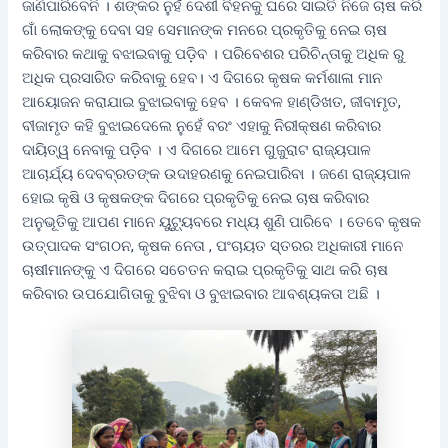
ଜାଣିପାରିବେନି । ଶଙ୍କର ନୁହଁ ଦେଶୀ ବିହନକୁ ଘରେ ସାଇତି ନିଜେ ଚାଷ କରି
ଗାଁ ଲୋକଙ୍କୁ ଦେବା ସହ ସେମାନଙ୍କ ମନରେ ପ୍ରକୃତିକୁ ନେଇ ଚାଷ
କରିବାର କଥାକୁ ବଝାଇବାକୁ ପଡ଼ିବ । ପରିବେଶର ପରିଚିନ୍ତାକୁ ଅଧିକ ରୁ
ଅଧିକ ପ୍ରସାରିତ କରିବାକୁ ହେବ। ଏ ଦିଗରେ କୃଷକ କର୍ମଶାଳା ମାନ
ଆୟୋଜନ କରାଯାଇ ବୁଝାଇବାକୁ ହେବ । କେବଳ ହାଣ୍ଡିଖତ, ଜୀବାମୃତ,
ବୀଜାମୃତ କହି ବୁଝାଇଦେଲେ ନୁହେଁ ବରଂ ଏହାକୁ ନିରୀକ୍ଷଣ କରିବାର
ଦାୟିତ୍ୱ ନେବାକୁ ପଡ଼ିବ । ଏ ଦିଗରେ ଆମେ ଗୁଜୁରାଟ ରାଜ୍ୟପାଳ
ଆଚାର୍ଯ୍ୟ ଦେବବ୍ରତଙ୍କ ଉଦାହରଣକୁ ନେଇପାରିବା । ଜଣେ ରାଜ୍ୟପାଳ
ହୋଇ କୃଷି ଓ କୃଷକଙ୍କ ଦିଗରେ ପ୍ରକୃତିକୁ ନେଇ ଚାଷ କରିବାର
ଅନୁଭୂତିକୁ ଆପଣ ମାନେ ୟୁଟ୍ୟୁବରେ ମଧ୍ୟ ଶୁଣି ପାରିବେ । ତେବେ କୃଷକ
ଉତ୍ପାଦକ ସଂଗଠନ, କୃଷକ ନେତା , ପଂଚାୟତ ସ୍ତରର ଅଧିକାରୀ ମାନେ
ଚାଷୀମାନଙ୍କୁ ଏ ଦିଗରେ ସଚେତନ କରାଇ ପ୍ରକୃତିକୁ ସାଥ କରି ଚାଷ
କରିବାର ଉପଯୋଗିତାକୁ ବୁଝିବା ଓ ବୁଝାଇବାର ଆବଶ୍ୟକତା ଅଛି ।