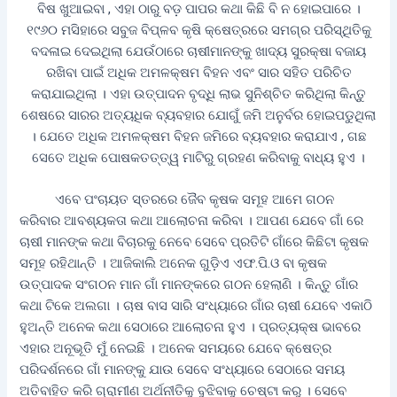
ବିଷ ଖୁଆଇବା , ଏହା ଠାରୁ ବଡ଼ ପାପର କଥା କିଛି ବି ନ ହୋଇପାରେ ।
୧୯୬୦ ମସିହାରେ ସବୁଜ ବିପ୍ଳବ କୃଷି କ୍ଷେତ୍ରରେ ସମଗ୍ର ପରିସ୍ଥିତିକୁ
ବଦଳାଇ ଦେଇଥିଲା ଯେଉଁଠାରେ ଚାଷୀମାନଙ୍କୁ ଖାଦ୍ୟ ସୁରକ୍ଷା ବଜାୟ
ରଖିବା ପାଇଁ ଅଧିକ ଅମଳକ୍ଷମ ବିହନ ଏବଂ ସାର ସହିତ ପରିଚିତ
କରାଯାଇଥିଲା । ଏହା ଉତ୍ପାଦନ ବୃଦ୍ଧି ଲାଭ ସୁନିଶ୍ଚିତ କରିଥିଲା କିନ୍ତୁ
ଶେଷରେ ସାରର ଅତ୍ୟଧିକ ବ୍ୟବହାର ଯୋଗୁଁ ଜମି ଅନୁର୍ବର ହୋଇପଡୁଥିଲା
। ଯେତେ ଅଧିକ ଅମଳକ୍ଷମ ବିହନ ଜମିରେ ବ୍ୟବହାର କରାଯାଏ , ଗଛ
ସେତେ ଅଧିକ ପୋଷକତତ୍ତ୍ୱ ମାଟିରୁ ଗ୍ରହଣ କରିବାକୁ ବାଧ୍ୟ ହୁଏ ।
ଏବେ ପଂଚାୟତ ସ୍ତରରେ ଜୈବ କୃଷକ ସମୂହ ଆମେ ଗଠନ
କରିବାର ଆବଶ୍ୟକତା କଥା ଆଲୋଚନା କରିବା । ଆପଣ ଯେବେ ଗାଁ ରେ
ଚାଷୀ ମାନଙ୍କ କଥା ବିଚାରକୁ ନେବେ ସେବେ ପ୍ରତିଟି ଗାଁରେ କିଛିଟା କୃଷକ
ସମୂହ ରହିଥାନ୍ତି । ଆଜିକାଲି ଅନେକ ଗୁଡ଼ିଏ ଏଫ.ପି.ଓ ବା କୃଷକ
ଉତ୍ପାଦକ ସଂଗଠନ ମାନ ଗାଁ ମାନଙ୍କରେ ଗଠନ ହେଲାଣି । କିନ୍ତୁ ଗାଁର
କଥା ଟିକେ ଅଲଗା । ଚାଷ ବାସ ସାରି ସଂଧ୍ୟାରେ ଗାଁର ଚାଷୀ ଯେବେ ଏକାଠି
ହୁଅନ୍ତି ଅନେକ କଥା ସେଠାରେ ଆଲୋଚନା ହୁଏ । ପ୍ରତ୍ୟକ୍ଷ ଭାବରେ
ଏହାର ଅନୂଭୂତି ମୁଁ ନେଇଛି । ଅନେକ ସମୟରେ ଯେବେ କ୍ଷେତ୍ର
ପରିଦର୍ଶନରେ ଗାଁ ମାନଙ୍କୁ ଯାଉ ସେବେ ସଂଧ୍ୟାରେ ସେଠାରେ ସମୟ
ଅତିବାହିତ କରି ଗ୍ରାମୀଣ ଅର୍ଥନୀତିକୁ ବୁଝିବାକୁ ଚେଷ୍ଟା କରୁ । ସେବେ