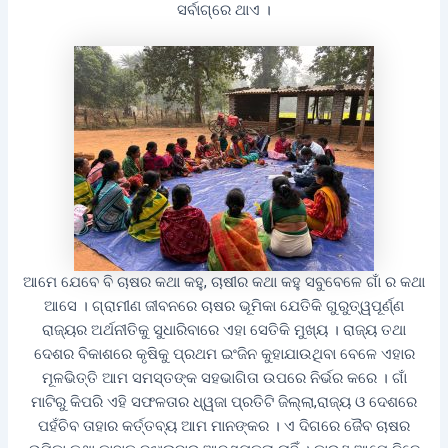
ସର୍ବାଗ୍ରେ ଥାଏ ।
ଆମେ ଯେବେ ବି ଚାଷର କଥା କହୁ, ଚାଷୀର କଥା କହୁ ସବୁବେଳେ ଗାଁ ର କଥା
ଆସେ । ଗ୍ରାମୀଣ ଜୀବନରେ ଚାଷର ଭୂମିକା ଯେତିକି ଗୁରୁତ୍ୱପୂର୍ଣ୍ଣ
ରାଜ୍ୟର ଅର୍ଥନୀତିକୁ ସୁଧାରିବାରେ ଏହା ସେତିକି ମୁଖ୍ୟ । ରାଜ୍ୟ ତଥା
ଦେଶର ବିକାଶରେ କୃଷିକୁ ପ୍ରଥମ ଇଂଜିନ କୁହାଯାଉଥିବା ବେଳେ ଏହାର
ମୂଳଭିତ୍ତି ଆମ ସମସ୍ତଙ୍କ ସହଭାଗିତା ଉପରେ ନିର୍ଭର କରେ । ଗାଁ
ମାଟିରୁ କିପରି ଏହି ସଫଳତାର ଧ୍ୱଜା ପ୍ରତିଟି ଜିଲ୍ଲା,ରାଜ୍ୟ ଓ ଦେଶରେ
ପହଁଚିବ ତାହାର କର୍ତ୍ତବ୍ୟ ଆମ ମାନଙ୍କର । ଏ ଦିଗରେ ଜୈବ ଚାଷର