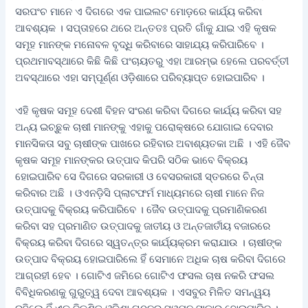
ସରପଂଚ ମାନେ ଏ ଦିଗରେ ଏକ ପାଇଲଟ ମୋଡ଼ରେ କାର୍ଯ୍ୟ କରିବା
ଆବଶ୍ୟକ । ସପ୍ତାହରେ ଥରେ ଅନ୍ତତଃ ପ୍ରତି ଗାଁକୁ ଯାଇ ଏହି କୃଷକ
ସମୂହ ମାନଙ୍କ ମନୋବଳ ବୃଦ୍ଧି କରିବାରେ ସାହାଯ୍ୟ କରିପାରିବେ ।
ପ୍ରଥମାବସ୍ଥାରେ କିଛି କିଛି ପଂଚାୟତରୁ ଏହା ଆରମ୍ଭ ହେଲେ ପରବର୍ତ୍ତୀ
ଅବସ୍ଥାରେ ଏହା ସମ୍ପୂର୍ଣ୍ଣ ଓଡ଼ିଶାରେ ପରିବ୍ୟାପ୍ତ ହୋଇପାରିବ ।
ଏହି କୃଷକ ସମୂହ ଦେଶୀ ବିହନ ସଂରଣ କରିବା ଦିଗରେ କାର୍ଯ୍ୟ କରିବା ସହ
ଅନ୍ୟ ଇଚ୍ଛୁକ ଚାଷୀ ମାନଙ୍କୁ ଏହାକୁ ପରୋକ୍ଷରେ ଯୋଗାଇ ଦେବାର
ମାନସିକତା ସବୁ ଚାଷୀଙ୍କ ପାଖରେ ରହିବାର ଅବାଶ୍ୟତକା ଅଛି । ଏହି ଜୈବ
କୃଷକ ସମୂହ ମାନଙ୍କର ଉତ୍ପାଦ କିପରି ସଠିକ ଭାବେ ବିକ୍ରୟ
ହୋଇପାରିବ ସେ ଦିଗରେ ସରକାରୀ ଓ ବେସରକାରୀ ସ୍ତରରେ ଚିନ୍ତା
କରିବାର ଅଛି । ଓଏନଡ଼ିସି ପ୍ଲାଟଫର୍ମ ମାଧ୍ୟମରେ ଚାଷୀ ମାନେ ନିଜ
ଉତ୍ପାଦକୁ ବିକ୍ରୟ କରିପାରିବେ । ଜୈବ ଉତ୍ପାଦକୁ ପ୍ରମାଣିକରଣ
କରିବା ସହ ପ୍ରମାଣିତ ଉତ୍ପାଦକୁ ଜାତୀୟ ଓ ଅନ୍ତଜାର୍ତୀୟ ବଜାରରେ
ବିକ୍ରୟ କରିବା ଦିଗରେ ସ୍ୱତନ୍ତ୍ର କାର୍ଯ୍ୟକ୍ରମ କରାଯାଉ । ଚାଷୀଙ୍କ
ଉତ୍ପାଦ ବିକ୍ରୟ ହୋଇପାରିଲେ ହିଁ ସେମାନେ ଅଧିକ ଚାଷ କରିବା ଦିଗରେ
ଆଗ୍ରହୀ ହେବ । ଗୋଟିଏ ଜମିରେ ଗୋଟିଏ ଫସଲ ଚାଷ ନକରି ଫସଲ
ବିବିଧିକରଣକୁ ଗୁରୁତ୍ୱ ଦେବା ଆବଶ୍ୟକ । ଏସବୁର ମିଳିତ ସମନ୍ୱୟ