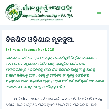
Skip
Post
Main
to
navigation
Men
content
ବିକଶିତ ଓଡ଼ିଶାର ମୂଳଦୁଆ
By
Shyamala Subarna
/
May 4, 2025
ଭାରତର ପ୍ରଧାନମନ୍ତ୍ରୀ ନରେନ୍ଦ୍ର ମୋଦୀ କୃଷି ଭିତ୍ତିକ ଉଦବୋଧନ
ଦେବା ବେଳେ ସବୁବେଳେ ଜୈବିକ ଚାଷ, ପ୍ରାକୃତିକ ଚାଷର କଥା
ଦୋହରାଇଥାନ୍ତି । ପ୍ରକୃତିକୁ ନେଇ ଚାଷ କରିବାର ଆହ୍ୱାନ କୁ ଆମକୁ
ଗ୍ରହଣ କରିବାକୁ ହେବ । ବେକ୍‌ ଟୁ ବେସିକ୍ସ୍‌ ବା ମୂଳକୁ ଫେରିବାର
ମନ୍ତ୍ରରେ ଆମେ ମନ୍ତ୍ରିତ ହେବା । ଏହାର ଅର୍ଥ ବର୍ଷ ବର୍ଷ ପୂର୍ବେ ଆମ ଜେଜେ
ଅଜାଙ୍କର ସମୟକୁ ଆମକୁ ଫେରିବାକୁୁ ପଡ଼ିବ ।
ଆଜି ଗାଁରେ ଶଗଡ଼ ନାହିଁ ,ଗାଇ ନାହଁ , ଗୁହାଳ ନାହିଁ, ଢ଼ିଙ୍କି ନାହିଁ। ଏସବୁ
ଅଭାବ ଏତେ ମାତ୍ରାରେ ପରିଲକ୍ଷିତ ହେଲେ ଆମ ପର ପିଢ଼ି ତ ଏସବୁ