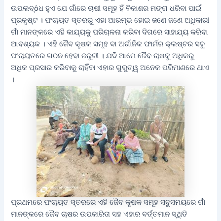
ଉପଲବ୍ôଧ ହୁଏ ଯେ ଗାଁରେ ଚାଷୀ ସମୂହ ହିଁ ବିକାଶର ମଙ୍ଗ ଧରିବା ପାଇଁ
ପ୍ରକୃଷ୍ଟ । ପଂଚାୟତ ସ୍ତରରୁ ଏହା ଆରମ୍ଭ ହୋଇ ଜଣେ ଜଣେ ଅଧିକାରୀ
ଗାଁ ମାନଙ୍କରେ ଏହି କାଯ୍ୟକୁ ପରିଚାଳନା କରିବା ଦିଗରେ ସାହାଯ୍ୟ କରିବା
ଆବଶ୍ୟକ । ଏହି ଜୈବ କୃଷକ ସମୂହ ବା ଅର୍ଗାନିକ ଫାର୍ମର କ୍ଲଷ୍ଟର ସବୁ
ପଂଚାୟତରେ ଗଠନ ହେବା ଜରୁରୀ । ଯଦି ଆମେ ଜୈବ ଚାଷକୁ ଅଧିକରୁ
ଅଧିକ ପ୍ରସାର କରିବାକୁ ଚାହିଁବା ଏହାର ଗୁରୁତ୍ୱ ଅନେକ ପରିମାଣରେ ଥାଏ
।
ପ୍ରଥମରେ ପଂଚାୟତ ସ୍ତରରେ ଏହି ଜୈବ କୃଷକ ସମୂହ ସବୁସମୟରେ ଗାଁ
ମାନଙ୍କରେ ଜୈବ ଚାଷର ଉପକାରିତା ସହ ଏହାର ବର୍ତ୍ତମାନ ସ୍ଥିତି