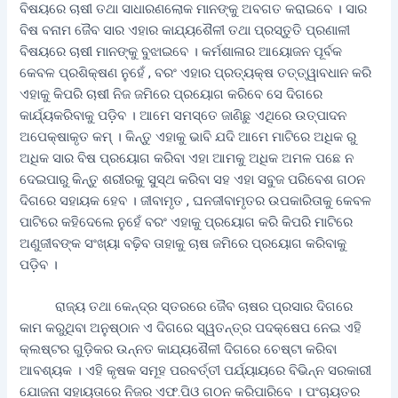
ବିଷୟରେ ଚାଷୀ ତଥା ସାଧାରଣଲୋକ ମାନଙ୍କୁ ଅବଗତ କରାଇବେ । ସାର
ବିଷ ବନାମ ଜୈବ ସାର ଏହାର କାଯ୍ୟଶୈଳୀ ତଥା ପ୍ରସ୍ତୁତି ପ୍ରଣାଳୀ
ବିଷୟରେ ଚାଷୀ ମାନଙ୍କୁ ବୁଝାଇବେ । କର୍ମଶାଳାର ଆୟୋଜନ ପୂର୍ବକ
କେବଳ ପ୍ରଶିକ୍ଷଣ ନୁହେଁ , ବରଂ ଏହାର ପ୍ରତ୍ୟକ୍ଷ ତତ୍ତ୍ୱାବଧାନ କରି
ଏହାକୁ କିପରି ଚାଷୀ ନିଜ ଜମିରେ ପ୍ରୟୋଗ କରିବେ ସେ ଦିଗରେ
କାର୍ଯ୍ୟକରିବାକୁ ପଡ଼ିବ । ଆମେ ସମସ୍ତେ ଜାଣିଛୁ ଏଥିରେ ଉତ୍ପାଦନ
ଅପେକ୍ଷାକୃତ କମ୍‌ । କିନ୍ତୁ ଏହାକୁ ଭାବି ଯଦି ଆମେ ମାଟିରେ ଅଧିକ ରୁ
ଅଧିକ ସାର ବିଷ ପ୍ରୟୋଗ କରିବା ଏହା ଆମକୁ ଅଧିକ ଅମଳ ପଛେ ନ
ଦେଇପାରୁ କିନ୍ତୁ ଶରୀରକୁ ସୁସ୍ଥ କରିବା ସହ ଏହା ସବୁଜ ପରିବେଶ ଗଠନ
ଦିଗରେ ସହାୟକ ହେବ । ଜୀବାମୃତ , ଘନଜୀବାମୃତର ଉପକାରିତାକୁ କେବଳ
ପାଟିରେ କହିଦେଲେ ନୁହେଁ ବରଂ ଏହାକୁ ପ୍ରୟୋଗ କରି କିପରି ମାଟିରେ
ଅଣୁଜୀବଙ୍କ ସଂଖ୍ୟା ବଢ଼ିବ ତାହାକୁ ଚାଷ ଜମିରେ ପ୍ରୟୋଗ କରିବାକୁ
ପଡ଼ିବ ।
ରାଜ୍ୟ ତଥା କେନ୍ଦ୍ର ସ୍ତରରେ ଜୈବ ଚାଷର ପ୍ରସାର ଦିଗରେ
କାମ କରୁଥିବା ଅନୁଷ୍ଠାନ ଏ ଦିଗରେ ସ୍ୱତନ୍ତ୍ର ପଦକ୍ଷେପ ନେଇ ଏହି
କ୍ଲଷ୍ଟର ଗୁଡ଼ିକର ଉନ୍ନତ କାଯ୍ୟଶୈଳୀ ଦିଗରେ ଚେଷ୍ଟା କରିବା
ଆବଶ୍ୟକ । ଏହି କୃଷକ ସମୂହ ପରବର୍ତ୍ତୀ ପର୍ଯ୍ୟାୟରେ ବିଭିନ୍ନ ସରକାରୀ
ଯୋଜନା ସହାୟତାରେ ନିଜର ଏଫ.ପିଓ ଗଠନ କରିପାରିବେ । ପଂଚାୟତର