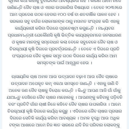
ଭୂମିକା କଥା କାହାକୁ ବୁଝାଇବାର ଆବଶ୍ୟକତା ନାହିଁ । କାରଣ ଆମେ ନିଜେ
ଜାଣିଛନ୍ତି ଜୈବ ଚାଷ ଓ ଏହାର ଉପକାରିତା ବିଷୟରେ । ତେବେ ୨୦୩୬ରେ
ଆମ ପ୍ରଦେଶ ଗଠନ ହେବାର ୧୦୦ ବର୍ଷ ବା ଶତବାର୍ଷିକ ପାଳନ ହେବ ।
ସରକାର ସବୁ ବର୍ଗର ଲୋକମାନଙ୍କ ଠାରୁ ମତାମତ ସଂଗ୍ରହ କରି ଏହାକୁ
କାର୍ଯ୍ୟକାରୀ କରିବା ଦିଗରେ ପ୍ରଚେଷ୍ଟା କରୁଛନ୍ତି । ମାନ୍ୟବର
ପ୍ରଧାନମନ୍ତ୍ରୀ ଯେକୌଣସି କୃଷି ଭିତ୍ତିକ କାଯ୍ୟକ୍ରମରେ ଜନସାଧରଣ
ଓ କୃଷକ ମାନଙ୍କୁ ସମ୍ବୋଧନ କଲା ବେଳେ ସବୁବେଳେ ଜୈବ ଚାଷ ଓ
ଚିରସ୍ଥାୟୀ କୃଷି ଦିଗରେ ପ୍ରବର୍ତ୍ତାଉଛନ୍ତି । ତେବେ ଏ ଦିଗରେ ପ୍ରତି
ପଂଚାୟତରେ ଜୈବ କୃଷକ ସମୂହ ଗଠନ ଦିଗରେ କାର୍ଯ୍ୟ କରିବା ଆମ
ସମସ୍ତଙ୍କ ପାଇଁ ଆହ୍ୱାନ ହେଉ ।
ଋାସାୟନିକ ଚାଷ ଅମଳ ଆଉ ଉତ୍ପାଦନ ବଢ଼ାଏ ଆଉ ଜୈବ ଚାଷରେ
ଉତ୍ପାଦନ ଅପେକୃତ କମ୍‌ ଏକଥା ସମସ୍ତେ ଜାଣନ୍ତି । ଏହାକୁ ଜାଣି ବି
ଅନେକ ଜଣ ଜୈବ ଚାଷକୁ ବିରୋଧ କରନ୍ତି । କିନ୍ତୁ ଆପଣ ଆଜି ଗାଁ ଗାଁକୁ
ଯାଆନ୍ତୁ ଦେଖିରେ ଜୈବ ଚାଷର ମାହୋଲକୁ । ଆପଣଙ୍କୁ କହିବାକୁ ପଡ଼ିବନି
ବରଂ ପ୍ରତିଟି ଗାଁର ଚାଷୀ ନିଜେ କହିବେ ଜୈବ ଚାଷର ଉପକାରିତା । ଆମେ
ଚିରସ୍ଥାୟୀ କୃଷି ଦିଗରେ କାର୍ଯ୍ୟ କରୁଛୁ । ଏଦିଗରେ ଜୈବ ଚାଷର ପ୍ରସାର
ଦିଗରେ ସେତିକି କାର୍ଯ୍ୟ କରିବା ଆବଶ୍ୟକ । ଅମଳ ବୃଦ୍ଧି ଆଉ ଅଧିକ
ଟଙ୍କା ଆଶାରେ ଆମେ ନିଜ ଜ୍ଞାତ ସାରରେ ଯଦି ନିଜ ପରିବାର ଲୋକଙ୍କୁ