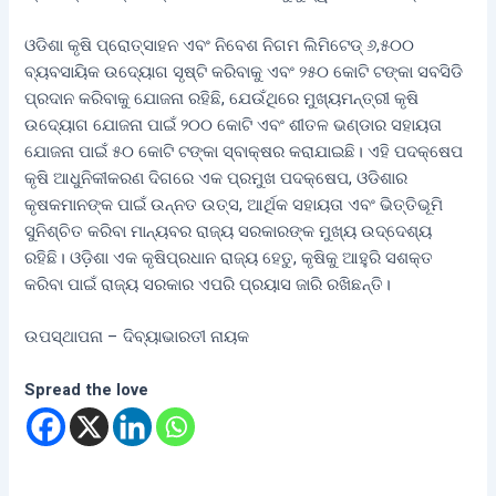
ଓଡିଶା କୃଷି ପ୍ରୋତ୍ସାହନ ଏବଂ ନିବେଶ ନିଗମ ଲିମିଟେଡ୍ ୬,୫୦୦
ବ୍ୟବସାୟିକ ଉଦ୍ୟୋଗ ସୃଷ୍ଟି କରିବାକୁ ଏବଂ ୨୫୦ କୋଟି ଟଙ୍କା ସବସିଡି
ପ୍ରଦାନ କରିବାକୁ ଯୋଜନା ରହିଛି, ଯେଉଁଥିରେ ମୁଖ୍ୟମନ୍ତ୍ରୀ କୃଷି
ଉଦ୍ୟୋଗ ଯୋଜନା ପାଇଁ ୨୦୦ କୋଟି ଏବଂ ଶୀତଳ ଭଣ୍ଡାର ସହାୟତା
ଯୋଜନା ପାଇଁ ୫୦ କୋଟି ଟଙ୍କା ସ୍ବାକ୍ଷର କରାଯାଇଛି। ଏହି ପଦକ୍ଷେପ
କୃଷି ଆଧୁନିକୀକରଣ ଦିଗରେ ଏକ ପ୍ରମୁଖ ପଦକ୍ଷେପ, ଓଡିଶାର
କୃଷକମାନଙ୍କ ପାଇଁ ଉନ୍ନତ ଉତ୍ସ, ଆର୍ଥିକ ସହାୟତା ଏବଂ ଭିତ୍ତିଭୂମି
ସୁନିଶ୍ଚିତ କରିବା ମାନ୍ୟବର ରାଜ୍ୟ ସରକାରଙ୍କ ମୁଖ୍ୟ ଉଦ୍ଦେଶ୍ୟ
ରହିଛି। ଓଡ଼ିଶା ଏକ କୃଷିପ୍ରଧାନ ରାଜ୍ୟ ହେତୁ, କୃଷିକୁ ଆହୁରି ସଶକ୍ତ
କରିବା ପାଇଁ ରାଜ୍ୟ ସରକାର ଏପରି ପ୍ରୟାସ ଜାରି ରଖିଛନ୍ତି।
ଉପସ୍ଥାପନା – ଦିବ୍ୟାଭାରତୀ ନାୟକ
Spread the love