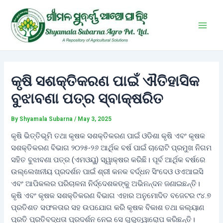
Skip
Post
Main
to
navigation
Men
content
କୃଷି ସଶକ୍ତିକରଣ ପାଇଁ ଐତିହାସିକ
ବୁଝାବଣା ପତ୍ର ସ୍ବାକ୍ଷରିତ
By
Shyamala Subarna
/
May 3, 2025
କୃଷି ଭିତ୍ତିଭୂମି ତଥା କୃଷକ ସଶକ୍ତିକରଣ ପାଇଁ ଓଡିଶା କୃଷି ଏବଂ କୃଷକ
ସଶକ୍ତିକରଣ ବିଭାଗ ୨୦୨୫-୨୬ ଆର୍ଥିକ ବର୍ଷ ପାଇଁ ଚାରୋଟି ପ୍ରମୁଖ ନିଗମ
ସହିତ ବୁଝାବଣା ପତ୍ର (ଏମଓୟୁ) ସ୍ୱାକ୍ଷର କରିଛି। ପୂର୍ବ ଆର୍ଥିକ ବର୍ଷରେ
ଉଲ୍ଲେଖନୀୟ ପ୍ରଦର୍ଶନ ପାଇଁ ଶ୍ରୀ କନକ ବର୍ଦ୍ଧନ ସିଂଦେଓ ଓଏଆଇସି
ଏବଂ ଆପିକଲର ପରିଚାଳନା ନିର୍ଦ୍ଦେଶକଙ୍କୁ ଅଭିନନ୍ଦନ ଜଣାଇଛନ୍ତି।
କୃଷି ଏବଂ କୃଷକ ସଶକ୍ତିକରଣ ବିଭାଗ ଏହାର ଅନୁମୋଦିତ ବଜେଟର ୯୪.୭
ପ୍ରତିଶତ ସଫଳତାର ସହ ଉପଯୋଗ କରି କୃଷକ ବିକାଶ ତଥା କଲ୍ୟାଣ
ପ୍ରତି ପ୍ରତିବଦ୍ଧତା ପ୍ରଦର୍ଶନ ନେଇ ସେ ଗୁରୁତ୍ୱାରୋପ କରିଛନ୍ତି।