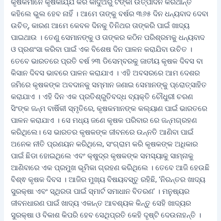
କୃଷକମାନେ କୃଷିକାର୍ଯ୍ଯ କରି କାଦୁଅରୁ ଟଙ୍କା ଉତ୍ପାଦନ କରିଥାନ୍ତି
କହିଲେ ଭୁଲ ହେବ ନାହିଁ । ଆମେ ତାଙ୍କୁ ବର୍ଷର ୩୬୫ ଦିନ ଧନ୍ୟବାଦ ଦେବା
ଉଚିତ୍, କାରଣ ଆମେ କେବଳ ଦିନକୁ ତିନିଥର ତାଙ୍କରି ପାଇଁ ଖାଦ୍ୟ
ପାଇଥାଉ । ତେଣୁ ସେମାନଙ୍କୁ ଓ ତାଙ୍କର କଠିନ ପରିଶ୍ରମକୁ ଧନ୍ୟବାଦ
ଓ ପ୍ରଶଂସା କରିବା ପାଇଁ ଏକ ବିଶେଷ ଦିନ ପାଳନ କରାଯିବା ଉଚିତ ।
ତେବେ ଭାରତରେ ପ୍ରତି ବର୍ଷ ୨୩ ଡିସେମ୍ବରକୁ ଜାତୀୟ କୃଷକ ଦିବସ ବା
କିସାନ ଦିବସ ଭାବରେ ପାଳନ କରାଯାଏ । ଏହି ଅବସରରେ ଆମ ଦେଶର
ଜମିରେ କୃଷକଙ୍କ ଅବଦାନକୁ ସମ୍ମାନ ଜଣାଇ ସେମାନଙ୍କୁ ପ୍ରୋତ୍ସାହିତ
କରାଯାଏ । ଏହି ଦିନ ଏକ ପ୍ରତିଶ୍ରୁତିବଦ୍ଧ ବ୍ୟକ୍ତି ଚୌଧୁରୀ ଚରଣ
ସିଂଙ୍କ ଜନ୍ମ ବାର୍ଷିକୀ ସ୍ମୃତିରେ, କୃଷକମାନଙ୍କ କଲ୍ୟାଣ ପାଇଁ ଭାରତରେ
ପାଳନ କରାଯାଏ । ସେ ମଧ୍ୟ ଜଣେ କୃଷକ ପରିବାର ରେ ଜନ୍ମଗ୍ରହଣ
କରିଥିଲେ। ସେ ଭାରତର କୃଷକଙ୍କ ଜୀବନରେ ଉନ୍ନତି ଆଣିବା ପାଇଁ
ଅନେକ ନୀତି ପ୍ରଣୟନ କରିଥିଲେ, ସଂଗ୍ରାମ କରି କୃଷକଙ୍କ ଅଧିକାର
ପାଇଁ ଛିଡା ହୋଇଥିଲେ ଏବଂ କ୍ଷୁଦ୍ର କୃଷକଙ୍କ ସମସ୍ୟାକୁ ସାମ୍ନାକୁ
ଆଣିବାରେ ଏକ ପ୍ରମୁଖ ଭୂମିକା ଗ୍ରହଣ କରିଥିଲେ । ତେବେ ଆଜି ହେଉଛି
ବିଶ୍ଵ କୃଷକ ଦିବସ । ଆଜିର ମୁଖ୍ୟ ବିଷୟବସ୍ତୁ ରହିଛି, ‘ନିରନ୍ତର ଖାଦ୍ୟ
ସୁରକ୍ଷା ଏବଂ ସ୍ଥିରତା ପାଇଁ ସ୍ମାର୍ଟ ସମାଧାନ ବିତରଣ’ । ମନୁଷ୍ୟର
ଜୀବନଧାରଣ ପାଇଁ ଖାଦ୍ୟ ଏକାନ୍ତ ଆବଶ୍ୟକ କିନ୍ତୁ ସେହି ଖାଦ୍ୟର
ସୁରକ୍ଷା ଓ ବିକାଶ କିପରି ହେବ ସେଥିପ୍ରତି କେହି ଦୃଷ୍ଟି ଦେଉନାହନ୍ତି ।