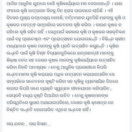
ଆଜିର ଆଧୁନିକ ଯୁଗରେ କେହି କୃଷିକାର୍ଯ୍ୟରେ ମନ ଦେଉନାହାନ୍ତି । ଯାହା
ଫଳରେ କୃଷି ଉତ୍ପାଦନ ଦିନକୁ ଦିନ ହ୍ରାସ ପାଇବାରେ ଲାଗିଛି । ଏହି
ଦିବସର ମୁଖ୍ୟ ଉଦ୍ଦେଶ୍ୟ ହେଉଛି, ବର୍ତ୍ତମାନର ଯୁବପିଢି ମାନଙ୍କୁ କୃଷି ଓ
କୃଷକର ମହତ୍ତ୍ଵ ସମ୍ପର୍କରେ ସଚତନତା ସୃଷି କରିବା । କାରଣ କୃଷକ ନ
ରହିଲେ କୃଷି ରହିବ ନାହିଁ । ସେଥିପାଇଁ ସରକାର କୃଷି ଓ କୃଷକର ସଶକ୍ତିକଣ
ପାଇଁ ବହୁ ପ୍ରଚେଷ୍ଟା ଏବଂ ପ୍ରୋତ୍ସାହନ ଯୋଗାଉଛନ୍ତି । ବିଭିନ୍ନ ସ୍କୀମ
ମାଧ୍ୟମରେ କୃଷକ ମାନଙ୍କୁ କୃଷି ପ୍ରତି ଉତ୍ସାହିତ କରୁଛନ୍ତି । କୃଷିର
ଉନ୍ନତି ପାଇଁ କୃଷି ବିଶ୍ଵ ବିଦ୍ୟାଳଗୁଡିକରେ ଛାତ୍ରଛାତ୍ରୀ ମାନଙ୍କୁ
ଶିକ୍ଷା ଦେବା ସହ ଦେଶର କୃଷକ ମାନଙ୍କୁ କୃଷିକାର୍ଯ୍ୟରେ ଉତ୍ସାହିତ
କରିବା ନିହାତି ଆବଶ୍ୟକ । ତେଣୁ ଆଧୁନିକ ପ୍ରଣାଳୀରେ କିପରି
ଉନ୍ନତମାନର କୃଷି କରାଯାଇ ଅଧିକ ଉତ୍ପାଦନ କରାଯାଇପାରିବ ସେ
ସମ୍ପର୍କରେ ସଚେତନତା ସୃଷ୍ଟି କରିବା ସହ କୃଷିକୁ ବ୍ୟବସାୟିକ ଦିଗରେ
ଲଗାଇ କିପରି ଜଣେ ବ୍ୟକ୍ତି ସ୍ୱଚ୍ଛଳ ଜୀବନଯାପନ କରିପାରିବ ,
ସେପ୍ରତି ମଧ୍ୟ ଦୃଷ୍ଟି ଦିଆଯିବା ଉଚିତ । ତେଣୁ କୃଷକମାନଙ୍କ
ପରିସ୍ଥିତିରେ ସୁଧାର ଅଣାଯାଇପରିଲେ, ଦେଶର କୃଷି କ୍ଷେତ୍ର ରେ
ନିଶ୍ଚିତ ଉନ୍ନତି ହୋଇପାରିବ ଏଥିରେ ସନ୍ଦେହ ନାହିଁ।
ଜୟ ଯବାନ…. ଜୟ କିସାନ…..