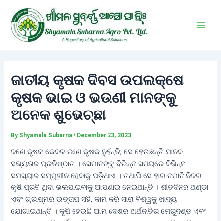
Skip
Post
Main
to
navigation
Men
content
ଜାତୀୟ କୃଷକ ଦିବସ ଉପଲକ୍ଷେ
କୃଷକ ଭାଇ ଓ ଭଉଣୀ ମାନଙ୍କୁ
ଅନେକ ଶୁଭେଚ୍ଛା
By
Shyamala Subarna
/
December 23, 2023
ଜଣେ କୃଷକ କେବଳ ଜଣେ କୃଷକ ନୁହଁନ୍ତି, ସେ ହେଉଛନ୍ତି ମାନବ
ସଭ୍ୟତାର ପ୍ରତିଷ୍ଠାତା । ସେମାନଙ୍କୁ ବିଭିନ୍ନ ସମୟରେ ବିଭିନ୍ନ
ସମସ୍ୟାର ସମ୍ମୁଖୀନ ହେବାକୁ ପଡ଼ିଥାଏ । ତଥାପି ସେ ହାର ନମାନି ନିଜର
କୃଷି ପ୍ରତି ଥିବା ଭଲପାଇବାକୁ ଆପଣାଇ ନେଇଥାନ୍ତି । ଶୀତଦିନର ଥଣ୍ଡା
ଏବଂ ଗ୍ରୀଷ୍ମର ଉତ୍ତାପ ସହି, କାମ କରି ସାରା ବିଶ୍ୱକୁ ଖାଦ୍ୟ
ଯୋଗାଇଥାନ୍ତି । କୃଷି ହେଉଛି ଆମ ଦେଶର ଅର୍ଥନୀତିର ମେରୁଦଣ୍ଡ ଏବଂ