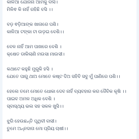
କାଳିଆ ଯୋଜନା ଆମକୁ ବାସି।
ମିଳିଵ କି ନାହିଁ ରହିଛି ବସି ।।
ବଡ଼ ଵଡ଼ିଆଙ୍କ ଖାତାରେ ପଶି।
କାଳିଆ ଟଙ୍କା ଟା ଉଡ଼ଇ ବେଶି।।
ବେଳ ନାହିଁ ଆମ ପାଖରେ ବେଶି ।
କ୍ଷେତ ଡାକିଲାଣି ମଉସା ମାଉସୀ।
କଥାଟେ କହୁଛି ମୁରୁକି ହସି ।
ଯେତେ ପାରୁ ଥାଅ ମୋତେ କଷ୍ଟ ଦିଅ ସହିବି ସବୁ ମୁଁ ପାଣିରେ ପଶି।।
ହେଲେ ତମେ ମୋତେ ଧୋକା ଦେବ ନାହିଁ ବ୍ୟବହାର କର ଜୈବିକ କୃଷି ।।
ପାଇବ ଅମଳ ଅଧିକ ବେଶି ।
ସ୍ବାସ୍ଥ୍ୟ ଭଲ ସହ ସକଳ ଖୁସି।।
ଝୁରି ହେଉଛନ୍ତି ପୃଥିବୀ ବାସୀ।
ତୁମେ ଅନ୍ନଦାତା ମୋ ପ୍ରିୟ ଚାଷୀ।।