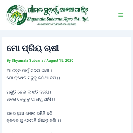
Skip
Post
Main
to
navigation
Men
content
ମୋ ପ୍ରିୟ ଚାଷୀ
By
Shyamala Subarna
/
August 15, 2020
ଆ ଜହ୍ନ ମାମୁଁ ସରଗ ଶଶୀ ।
ମୋ କ୍ଷେତ ସବୁକୁ ଜଗିଥା ବସି।।
ମରୁଡି ହେଉ କି ଝଡି ବରଷି।
ଖବର ଦେବୁ ତୁ ଆଗରୁ ଆସି।।
ଘରେ ଛୁଆ ମୋର ରହିଛି ବସି।
କ୍ଷେତ ରୁ ନେଉଛି କାଁକ୍ଡ଼ କସି ।।