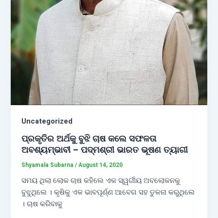
Uncategorized
ପ୍ରକୃତିର ଅର୍ଥକୁ ବୁଝି ଚାଷ କଲେ ସଫଳତା
ଅବଶ୍ୟମ୍ଭାବୀ – ପଦ୍ମଶ୍ରୀ ଭାରତ ଭୂଷଣ ତ୍ୟାଗୀ
Shyamala Subarna
/
August 14, 2020
ସମୟ ଥିଲା ଲୋକ ଚାଷ କହିଲେ ଏକ ସ୍ୱର୍ଗୀୟ ଅବଲୋକନକୁ
ବୁଝୁଥିଲେ । କୃଷିକୁ ଏକ ଭାବପୂର୍ଣ୍ଣ ଆବେଗ ସହ ତୁଳନା କରୁଥିଲେ
। ଚାଷ କରିବାକୁ