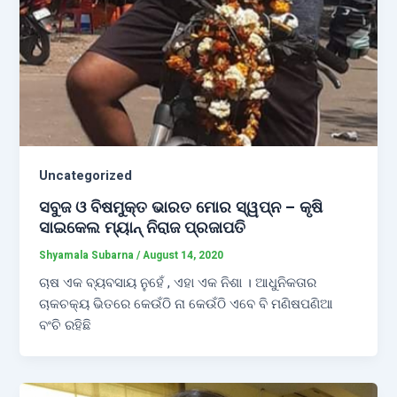
Uncategorized
ସବୁଜ ଓ ବିଷମୁକ୍ତ ଭାରତ ମୋର ସ୍ୱପ୍ନ – କୃଷି
ସାଇକେଲ ମ୍ୟାନ୍ ନିରାଜ ପ୍ରଜାପତି
Shyamala Subarna
/
August 14, 2020
ଚାଷ ଏକ ବ୍ୟବସାୟ ନୁହେଁ , ଏହା ଏକ ନିଶା । ଆଧୁନିକତାର
ଚାକଚକ୍ୟ ଭିତରେ କେଉଁଠି ନା କେଉଁଠି ଏବେ ବି ମଣିଷପଣିଆ
ବଂଚି ରହିଛି