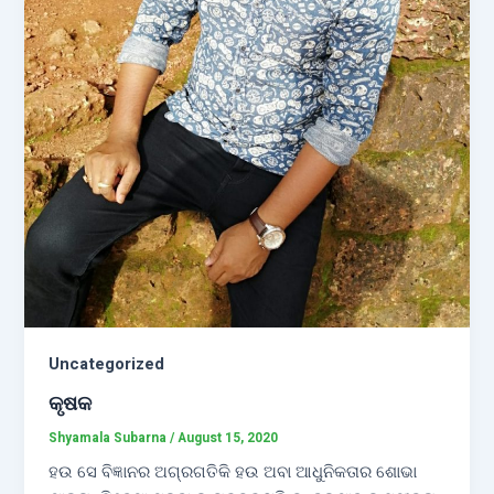
Uncategorized
କୃଷକ
Shyamala Subarna
/
August 15, 2020
ହଉ ସେ ବିଜ୍ଞାନର ଅଗ୍ରଗତିକି ହଉ ଅବା ଆଧୁନିକତାର ଶୋଭା