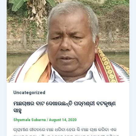
Uncategorized
ମାଛଚାଷର ବାଟ ଦେଖାଉଛନ୍ତି ପଦ୍ମଶ୍ରୀ ବଟକୃଷ୍ଣ
ସାହୁ
Shyamala Subarna
/
August 14, 2020
ଗ୍ରାମୀଣ ଜୀବନରେ ମାଛ ଧରିବା ହେଉ କି ମାଛ ଚାଷ କରିବା ଏକ