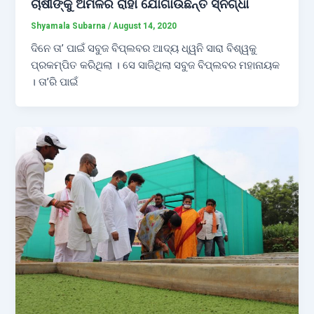
ଚାଷୀଙ୍କୁ ଅମଳର ରାହା ଯୋଗାଉଛନ୍ତି ସ୍ନିଗ୍ଧା
Shyamala Subarna
/
August 14, 2020
ଦିନେ ତା’ ପାଇଁ ସବୁଜ ବିପ୍ଲବର ଆଦ୍ୟ ଧ୍ୱନି ସାରା ବିଶ୍ୱକୁ
ପ୍ରକମ୍ପିତ କରିଥିଲା । ସେ ସାଜିଥିଲା ସବୁଜ ବିପ୍ଲବର ମହାନାୟକ
। ତା’ରି ପାଇଁ