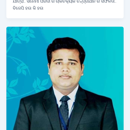
ଯାତ୍ରା.. ସିନେମା ପରଦା ର ଚାକଚକ୍ୟକି ଚନ୍ଦ୍ରଯାନ ର ସଫଳତା..
ବିଜେପି ହଉ କି ହଉ