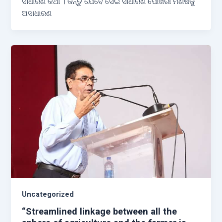
ସାଧାରଣ କଥା । କିନ୍ତୁ ଯେବେ ସେଇ ସାଧାରଣ ପୋଖରୀ ମଣିଷକୁ
ଅସାଧାରଣ
Uncategorized
“Streamlined linkage between all the