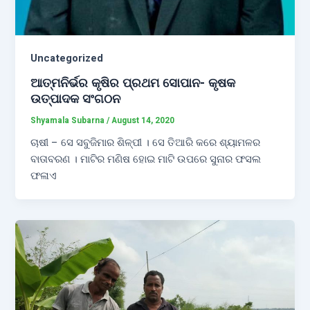
Uncategorized
ଆତ୍ମନିର୍ଭର କୃଷିର ପ୍ରଥମ ସୋପାନ- କୃଷକ
ଉତ୍ପାଦକ ସଂଗଠନ
Shyamala Subarna
/
August 14, 2020
ଚାଷୀ – ସେ ସବୁଜିମାର ଶିଳ୍ପୀ । ସେ ତିଆରି କରେ ଶ୍ୟାମଳର
ବାତାବରଣ । ମାଟିର ମଣିଷ ହୋଇ ମାଟି ଉପରେ ସୁନାର ଫସଲ
ଫଳାଏ