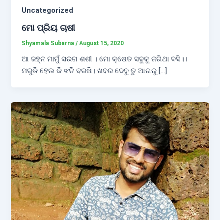
Uncategorized
ମୋ ପ୍ରିୟ ଚାଷୀ
Shyamala Subarna
/
August 15, 2020
ଆ ଜହ୍ନ ମାମୁଁ ସରଗ ଶଶୀ । ମୋ କ୍ଷେତ ସବୁକୁ ଜଗିଥା ବସି।।
ମରୁଡି ହେଉ କି ଝଡି ବରଷି। ଖବର ଦେବୁ ତୁ ଆଗରୁ […]