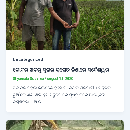
Uncategorized
ଗୋବର ଖତରୁ ସୁନାର କ୍ଷେତ ନିଶାରେ ସର୍ବେଶ୍ୱର
Shyamala Subarna
/
August 14, 2020
ସକାଳର ପହିଲି କିରଣରେ ହସେ ଗାଁ ବିଲର ପରିପାଟୀ । ପବନର
ଛୁଆଁରେ ଖିଲି ଖିଲି ହସ ସବୁଜିମାରେ ସୃଷ୍ଟି କରେ ଆନନ୍ଦର
ବର୍ଣ୍ଣବିଭା । ଆଉ