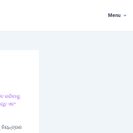
Menu
 କରିବାକୁ,
୍ଧି ଏବଂ
 ନିୟନ୍ତ୍ରଣ