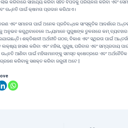
 ଲାଭ କରିବାରେ ସାହାଯ୍ୟ କରିବା ସହିତ ବିପଦକୁ ପରିଚାଳନା କରିବା ଏବଂ ସେ
 ଏବଂ ଉନ୍ନତି ପାଇଁ କ୍ଷମତା ପ୍ରଦାନ କରିଥାଏ।
କରଣ ଏବଂ ସମାନତା ପାଇଁ ଅନେକ ପ୍ରତିବନ୍ଧକ ସାଂସ୍କୃତିକ ଆଦର୍ଶରେ ଅନ୍ତର
ପକୁ ଅନୁଭବ କରୁଥିବାବେଳେ ଅନ୍ୟମାନେ ପୁରୁଷଙ୍କ ତୁଳନାରେ କମ୍ ବ୍ୟବହାର
ାଇଛନ୍ତି। ଶକ୍ତିଶାଳୀ ଅର୍ଥନୀତି ଗଠନ, ବିକାଶ ଏବଂ ସ୍ଥିରତା ପାଇଁ ଆନ୍ତର୍
ତ ଲକ୍ଷ୍ୟ ହାସଲ କରିବା ଏବଂ ମହିଳା, ପୁରୁଷ, ପରିବାର ଏବଂ ସମ୍ପ୍ରଦାୟ ପାଇ
ଉନ୍ନତି ଆଣିବା ପାଇଁ ମହିଳାମାନଙ୍କୁ ସମସ୍ତ କ୍ଷେତ୍ରରେ ଏବଂ ଅର୍ଥନୈତି
ଂଶଗ୍ରହଣ କରିବାକୁ ସଶକ୍ତ କରିବା ଜରୁରୀ ଅଟେ |
love