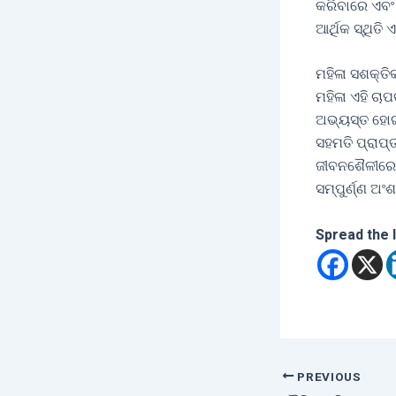
କରିବାରେ ଏବଂ
ଆର୍ଥିକ ସ୍ଥିତି
ମହିଳା ସଶକ୍ତି
ମହିଳା ଏହି ଚା
ଅଭ୍ୟସ୍ତ ହୋଇଯ
ସହମତି ପ୍ରାପ୍
ଜୀବନଶୈଳୀରେ 
ସମ୍ପୁର୍ଣ୍ଣ ଅ
Spread the 
PREVIOUS