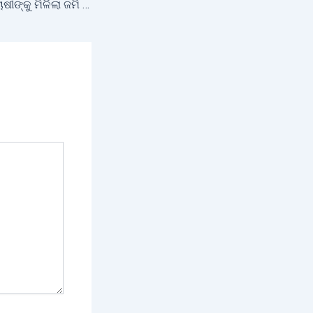
ସିକିମ ସ୍ୱତ୍ୱ ରୟତ ଚାଷୀଙ୍କୁ ମିଳିଲା ଜମି ପଟ୍ଟା