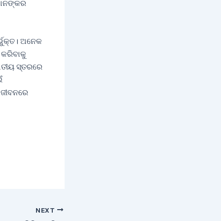
ମାନଙ୍କର
୍ଭୁକ୍ତ। ଅନେକ
 କରିବାକୁ
ଜାତୀୟ ସ୍ତରରେ
ଁ
କ ଜୀବନରେ
NEXT