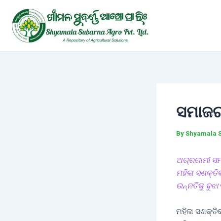
Skip
Post
to
navigation
content
ସମାଜର
By
Shyamala 
ଅଗ୍ରଗାମୀ ସମ
ମହିଳା ସଶକ୍ତି
ଉନ୍ନତିକୁ ବୁଝା
ମହିଳା ସଶକ୍ତି