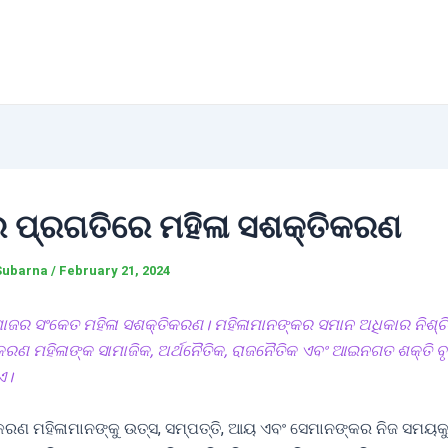
 ପ୍ରଗତିରେ ମହିଳା ସଶକ୍ତିକରଣ
Subarna
/
February 21, 2024
ାଜର ସଂକେତ ମହିଳା ସଶକ୍ତିକରଣ। ମହିଳାମାନଙ୍କର ସମାନ ଅଧିକାର ନିଶ୍ଚିତ
କରଣ ମହିଳାଙ୍କ ସାମାଜିକ, ଅର୍ଥନୈତିକ, ରାଜନୈତିକ ଏବଂ ଆଇନଗତ ଶକ୍ତି ବୃଦ
ଏ।
କରଣ ମହିଳାମାନଙ୍କୁ ଉତ୍ସ, ସମ୍ପତ୍ତି, ଆୟ ଏବଂ ସେମାନଙ୍କର ନିଜ ସମୟକୁ