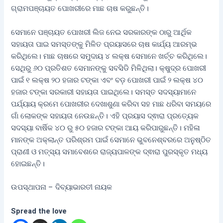
ଗ୍ରାମପଞ୍ଚାୟତ ପୋଖରୀରେ ମାଛ ଚାଷ କରୁଛନ୍ତି।
ସେମାନେ ପଞ୍ଚାୟତ ପୋଖରୀ ଲିଜ ନେଇ ସରକାରଙ୍କ ଠାରୁ ଆର୍ଥିକ
ସହାୟତା ପାଇ ସମସ୍ତଙ୍କୁ ମିଳିତ ପ୍ରୟାସରେ ଚାଷ କାର୍ଯ୍ୟ ଆରମ୍ଭ
କରିଥିଲେ। ମାଛ ଚାଷରେ ସମୁଦାୟ ୪ ଲକ୍ଷ ସେମାନେ ଖର୍ଚ୍ଚ କରିଥିଲେ।
ସେଥିରୁ ୬୦ ପ୍ରତିଶତ ସେମାନଙ୍କୁ ସବସିଡି ମିଳିଥିଲା। କ୍ଷୁଦ୍ର ପୋଖରୀ
ପାଇଁ ୧ ଲକ୍ଷ ୨୦ ହଜାର ଟଙ୍କା ଏବଂ ବଡ଼ ପୋଖରୀ ପାଇଁ ୨ ଲକ୍ଷ ୪୦
ହଜାର ଟଙ୍କା ସରକାରୀ ସହାୟତା ପାଇଥିଲେ। ସମସ୍ତ ସଦସ୍ୟାମାନେ
ପର୍ଯ୍ୟାୟ କ୍ରମେ ପୋଖରୀର ଦେଖାଶୁଣା କରିବା ସହ ମାଛ ଧରିବା ସମୟରେ
ଗାଁ ଲୋକଙ୍କ ସହାୟତା ନେଉଛନ୍ତି। ଏହି ପ୍ରୟାସ ଦ୍ଵାରା ପ୍ରତ୍ୟେକ
ସଦସ୍ୟା ବାର୍ଷିକ ୪୦ ରୁ ୫୦ ହଜାର ଟଙ୍କା ଆୟ କରିପାରୁଛନ୍ତି। ମହିଳା
ମାନଙ୍କ ଅକ୍ଲାନ୍ତ ପରିଶ୍ରମ ପାଇଁ ସେମାନେ ଭୁବନେଶ୍ବରରେ ଅନୁଷ୍ଠିତ
ପ୍ରାଣୀ ଓ ମତ୍ସ୍ୟ ସମାବେଶରେ ରାଜ୍ୟପାଳଙ୍କ ଦ୍ଵାରା ପୁରସ୍କୃତ ମଧ୍ୟ
ହୋଇଛନ୍ତି।
ଉପସ୍ଥାପନା – ଦିବ୍ୟାଭାରତୀ ନାୟକ
Spread the love