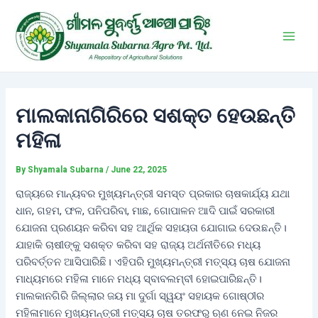
Skip
Post
Main
to
navigation
Men
content
ମାଲକାନାଗିରିରେ ସଶକ୍ତ ହେଉଛନ୍ତି
ମହିଳା
By
Shyamala Subarna
/
June 22, 2025
ରାଜ୍ୟରେ ମାନ୍ୟବର ମୁଖ୍ୟମନ୍ତ୍ରୀ ସମସ୍ତ ପ୍ରକାର ଚାଷକାର୍ଯ୍ୟ ଯଥା
ଧାନ, ଗହମ, ଫଳ, ପନିପରିବା, ମାଛ, ଗୋପାଳନ ଆଦି ପାଇଁ ସରକାରୀ
ଯୋଜନା ପ୍ରଣୟନ କରିବା ସହ ଆର୍ଥିକ ସହାୟତା ଯୋଗାଇ ଦେଉଛନ୍ତି।
ଯାହାକି ଚାଷୀଙ୍କୁ ସଶକ୍ତ କରିବା ସହ ରାଜ୍ୟ ଅର୍ଥନୀତିରେ ମଧ୍ୟ
ପରିବର୍ତ୍ତନ ଆସିପାରିଛି। ଏହିପରି ମୁଖ୍ୟମନ୍ତ୍ରୀ ମତ୍ସ୍ୟ ଚାଷ ଯୋଜନା
ମାଧ୍ୟମରେ ମହିଳା ମାନେ ମଧ୍ୟ ସ୍ବାବଲମ୍ବୀ ହୋଇପାରିଛନ୍ତି।
ମାଲକାନଗିରି ଜିଲ୍ଲାର ଜୟ ମା ଦୁର୍ଗା ସ୍ୱୟଂ ସହାୟକ ଗୋଷ୍ଠୀର
ମହିଳାମାନେ ମୁଖ୍ୟମନ୍ତ୍ରୀ ମତ୍ସ୍ୟ ଚାଷ ତରଫରୁ ଋଣ ନେଇ ନିଜର