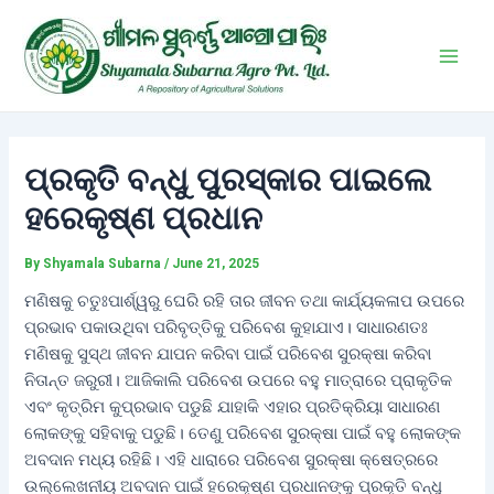
Skip
Post
Main
to
navigation
Men
content
ପ୍ରକୃତି ବନ୍ଧୁ ପୁରସ୍କାର ପାଇଲେ
ହରେକୃଷ୍ଣ ପ୍ରଧାନ
By
Shyamala Subarna
/
June 21, 2025
ମଣିଷକୁ ଚତୁଃପାର୍ଶ୍ୱରୁ ଘେରି ରହି ତାର ଜୀବନ ତ‌ଥା କାର୍ଯ୍ୟକଳାପ ଉପରେ
ପ୍ରଭାବ ପକାଉଥିବା ପରିବୃତ୍ତିକୁ ପରିବେଶ କୁହାଯାଏ। ସାଧାରଣତଃ
ମଣିଷକୁ ସୁସ୍ଥ ଜୀବନ ଯାପନ କରିବା ପାଇଁ ପରିବେଶ ସୁରକ୍ଷା କରିବା
ନିତାନ୍ତ ଜରୁରୀ। ଆଜିକାଲି ପରିବେଶ ଉପରେ ବହୁ ମାତ୍ରାରେ ପ୍ରାକୃତିକ
ଏବଂ କୃତ୍ରିମ କୁପ୍ରଭାବ ପଡୁଛି ଯାହାକି ଏହାର ପ୍ରତିକ୍ରିୟା ସାଧାରଣ
ଲୋକଙ୍କୁ ସହିବାକୁ ପଡୁଛି। ତେଣୁ ପରିବେଶ ସୁରକ୍ଷା ପାଇଁ ବହୁ ଲୋକଙ୍କ
ଅବଦାନ ମଧ୍ୟ ରହିଛି। ଏହି ଧାରାରେ ପରିବେଶ ସୁରକ୍ଷା କ୍ଷେତ୍ରରେ
ଉଲ୍ଲେଖନୀୟ ଅବଦାନ ପାଇଁ ହରେକୃଷ୍ଣ ପ୍ରଧାନଙ୍କୁ ପ୍ରକୃତି ବନ୍ଧୁ