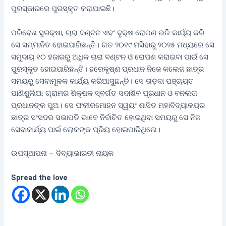
ପୁରସ୍କାରରେ ପୁରସ୍କୃତ କରାଯାଇଛି।
ପରିବେଶ ସୁରକ୍ଷା, ଚାରା ବଣ୍ଟନ ଏବଂ ବୃକ୍ଷ ରୋପଣ ଭଳି କାର୍ଯ୍ୟ କରି
ସେ ସମ୍ମାନିତ ହୋଇପାରିଛନ୍ତି। ଗତ ୨୦୧୯ ମସିହାରୁ ୨୦୨୫ ମଧ୍ୟରେ ସେ
ସମୁଦାୟ ୧୦ ହଜାରରୁ ଅଧିକ ଚାରା ବଣ୍ଟନ ଓ ରୋପଣ କରାଇବା ପାଇଁ ସେ
ପୁରସ୍କୃତ ହୋଇପାରିଛନ୍ତି। ହରେକୃଷ୍ଣ ପ୍ରଧାନ ନିଜେ କଲେଜ ଛାତ୍ର
ସମୟରୁ ସେବାମୂଳକ କାର୍ଯ୍ୟ କରିଆସୁଛନ୍ତି। ସେ ତାଡ଼ଦା ପଞ୍ଚାୟତ
ପାଣିଶୁଲିଆ ଗ୍ରାମର ଶିକ୍ଷକ ସ୍ବର୍ଗତ ସଦାଶିବ ପ୍ରଧାନ ଓ ବନଲତା
ପ୍ରଧାନଙ୍କ ପୁଅ। ସେ ଫକୀରମୋହନ ସ୍ୱୟଂ ଶାସିତ ମହାବିଦ୍ୟାଳୟର
ଛାତ୍ର ସଂସଦର ସଭାପତି ଭାବେ ନିର୍ବାଚିତ ହୋଇଥିବା ସମୟରୁ ସେ ନିଜ
ସେବାକାର୍ଯ୍ୟ ପାଇଁ ଲୋକଙ୍କ ପ୍ରିୟ ହୋଇପାରିଥିଲେ।
ଉପସ୍ଥାପନା – ଦିବ୍ୟାଭାରତୀ ନାୟକ
Spread the love