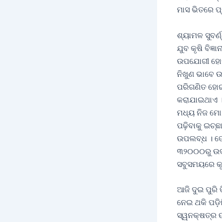
ମାସ ଭିତରେ ପ୍
ଶ୍ୟାମଳ ସୁବର୍
ଯୁବ କୃଷି ବିଜ
ଉପଯୋଗୀ ହୋଇଥା
ନିଖୁଣ ଭାବେ 
ପରିଗଣିତ ହୋଇ
କରାଯାଇଥାଏ । 
ମଧ୍ୟ ନିଜ ମୋ÷
ପଢ଼ିବାକୁ ଇଚ୍
ଉପଲବ୍ଧ । ତେବ
୩୨୦୦୦ରୁ ଉଦ୍
ସବୁସମୟରେ କୃ
ଆଜି ଦୁଇ ପୁରି 
ନେଇ ଥକି ପଡ଼ି
ସ୍ୱନକ୍ଷତ୍ର 