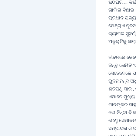
ଷଠିଘର….. କର
ଗାଲିଚା ବିଛାଇ
ପ୍ରଧାନ ରାଜ୍ୟ
ମେଞ୍ଚାଏ ନୂତନ
ଶ୍ୟାମଳ ସୁବର୍
ଅନୁଭୂତିକୁ ସା
ଜୀବନରେ କେବେ ପ
କିନ୍ତୁ ସେମିତ
ସେତେବେଳେ ପତ
ଭୁବନାନନ୍ଦ ଅ
ଶତପଥି ସାର , 
ଏମାନେ ମୁଖ୍ୟ
ମାନଙ୍କର ସାହା
ଜଣ ନିନ୍ଦା ବି
ତେଣୁ ସେମାନଙ୍କ
ସମ୍ପାଦନା ଓ 