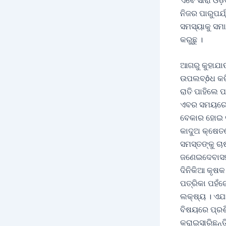
ଏବେ ସାରା ଓଡ
ନିଜର ପାରୁପର୍ଯ
ସମସ୍ୟାକୁ ସମ
କରୁଛୁ ।
ଆଗରୁ କୁହାଯାଉ
ଉପଲବ୍ôଧ କରିପ
ରାତି ପାହିଲେ 
ଏବର ସମୟରେ ଚ
ବେକାର ହୋଇ ବୁ
କାଦୁଅ କ୍ଷେତର
ସମସ୍ତଙ୍କୁ ଚା
ଜଣେଇଦେବାସହ 
ଦିନିକିଆ କୃଷକ
ପତ୍ରିକା ପହଁଚ
ଲକ୍ଷ୍ୟ । ଏଯାବ
ବିଷୟରେ ପ୍ରଶ
କରାଇସାରିଛନ୍ତ