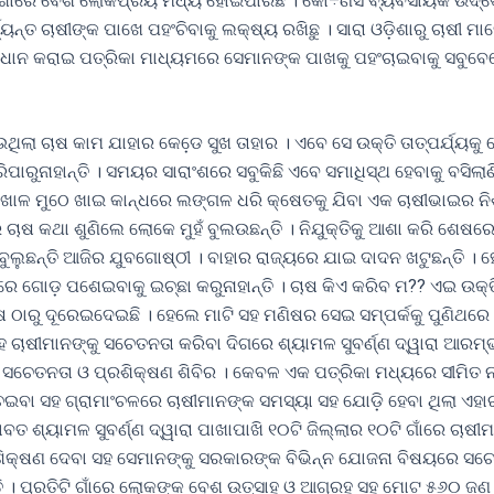
଼ିଶାରେ ବେଶ ଲୋକପ୍ରିୟ ମଧ୍ୟ ହୋଇପାରିଛି । କୋ÷ଣସି ବ୍ୟବସାୟିକ ଉଦ୍ଦେ
୍ୟନ୍ତ ଚାଷୀଙ୍କ ପାଖେ ପହଂଚିବାକୁ ଲକ୍ଷ୍ୟ ରଖିଛୁ । ସାରା ଓଡ଼ିଶାରୁ ଚାଷୀ ମା
ାଧାନ କରାଇ ପତ୍ରିକା ମାଧ୍ୟମରେ ସେମାନଙ୍କ ପାଖକୁ ପହଂଚାଇବାକୁ ସବୁବେଳ
ଥିଲା ଚାଷ କାମ ଯାହାର କେଡେ଼ ସୁଖ ତାହାର । ଏବେ ସେ ଉକ୍ତି ତାତ୍ପର୍ଯ୍ୟକୁ 
ାରୁନାହାନ୍ତି । ସମୟର ସାରାଂଶରେ ସବୁକିଛି ଏବେ ସମାଧିସ୍ଥ ହେବାକୁ ବସିଲାଣି
ପଖାଳ ମୁଠେ ଖାଇ କାନ୍ଧରେ ଲଙ୍ଗଳ ଧରି କ୍ଷେତକୁ ଯିବା ଏକ ଚାଷୀଭାଇର ନିଶା 
ାଷ କଥା ଶୁଣିଲେ ଲୋକେ ମୁହଁ ବୁଲଉଛନ୍ତି । ନିଯୁକ୍ତିକୁ ଆଶା କରି ଶେଷର
ଲୁଛନ୍ତି ଆଜିର ଯୁବଗୋଷ୍ଠୀ । ବାହାର ରାଜ୍ୟରେ ଯାଇ ଦାଦନ ଖଟୁଛନ୍ତି । ହ
େ ଗୋଡ଼ ପଶେଇବାକୁ ଇଚ୍ଛା କରୁନାହାନ୍ତି । ଚାଷ କିଏ କରିବ ମ?? ଏଇ ଉକ୍
ଷ ଠାରୁ ଦୂରେଇଦେଇଛି । ହେଲେ ମାଟି ସହ ମଣିଷର ସେଇ ସମ୍ପର୍କକୁ ପୁଣିଥର
ଚାଷୀମାନଙ୍କୁ ସଚେତନତା କରିବା ଦିଗରେ ଶ୍ୟାମଳ ସୁବର୍ଣ୍ଣ ଦ୍ୱାରା ଆରମ
 ସଚେତନତା ଓ ପ୍ରଶିକ୍ଷଣ ଶିବିର । କେବଳ ଏକ ପତ୍ରିକା ମଧ୍ୟରେ ସୀମିତ ନର
େଇବା ସହ ଗ୍ରାମାଂଚଳରେ ଚାଷୀମାନଙ୍କ ସମସ୍ୟା ସହ ଯୋଡ଼ି ହେବା ଥିଲା ଏହା
ତ ଶ୍ୟାମଳ ସୁବର୍ଣ୍ଣ ଦ୍ୱାରା ପାଖାପାଖି ୧୦ଟି ଜିଲ୍ଲାର ୧୦ଟି ଗାଁରେ ଚାଷୀମା
ିକ୍ଷଣ ଦେବା ସହ ସେମାନଙ୍କୁ ସରକାରଙ୍କ ବିଭିନ୍ନ ଯୋଜନା ବିଷୟରେ ସଚ
ି । ପ୍ରତିଟି ଗାଁରେ ଲୋକଙ୍କ ବେଶ ଉତ୍ସାହ ଓ ଆଗ୍ରହ ସହ ମୋଟ ୫୬୦ ଜଣ ଚ