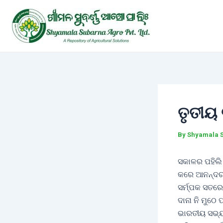
Skip
Post
to
navigation
content
ତୃତୀୟ 
By
Shyamala 
ସକାଳର ପହିଲି 
କରେ ଆନନ୍ଦର 
ସର୍ମ୍ପକ ସତର
ଦାନା ନି ମୁଠ
ଭାରତୀୟ ସଭ୍ୟତା