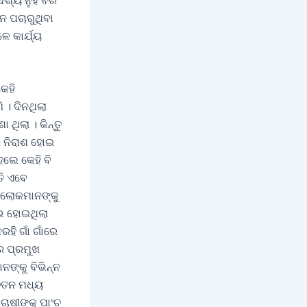
ଶ୍ୟ ନୁହଁ ବରଂ
ନେ ପଚାରୁଥିବା
େ କାର୍ଯ୍ୟ
କେହି
 । ଦିନଥିଲା
ଥିଲା । କିନ୍ତୁ
େ ନିରାଶ ହୋଇ
େଲେ କେହି ବି
ତି ଏବେ
େ ଲୋକମାନଙ୍କୁ
୍ଭ ହୋଇଥିଲା
ହି ଗାଁ ଗାଁରେ
ର ପ୍ରମୁଖ
ନଙ୍କୁ ବିଭିନ୍ନ
େତନ ମଧ୍ୟ
ାଷୀଙ୍କୁ ପାଂଚ