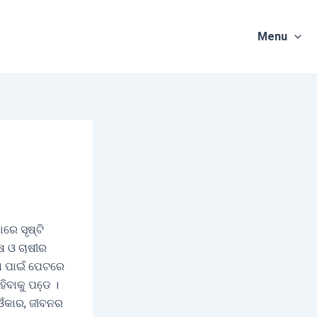
Menu
ରେ ସୃଷ୍ଟି
ଷ ଓ ଚାଷୀର
ା ପାଇଁ ପେଟରେ
ବାକୁ ପଡେ଼ ।
ୟ ଓଁକାର, ଜୀବନର