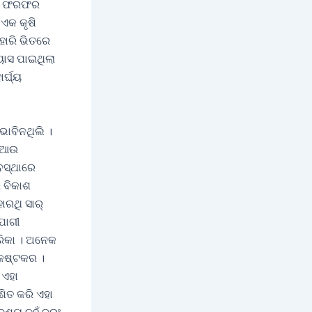
ଧୋବ ଫରଫର
 ଏକ କୃଷି
ହାରି ଭିତରେ
ୟାସ ପାଇଥିଲା
ର୍ଘ୍ୟ
ଭାବିନଥିଲି ।
। ଆଉ
ବସ୍ଥାରେ
 ବିକାଶ
ରଥି ସାର୍‌
ଯୋଗୀ
୍ରିକା । ଅନେକ
 କଷ୍ଟକର ।
 ଏହା
ଶିତ କରି ଏହା