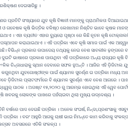
ରଶିକ୍ଷଣ ଦେଇସାରିଛୁ ।
ଣ୍ଣର ପ୍ରତିଟି ସଂଖ୍ୟାରେ ଯୁବ କୃଷି ବିଜ୍ଞାନୀ ମାନଙ୍କୁ ପ୍ରାଥମିକତା ଦିଆଯା
୍ଞାନୀ ଓ ଗବେଷକ କୃଷି ଭିତ୍ତିକ ବଳିଷ୍ଠ ଲେଖାମାନ ନିଶ୍ଚିତ ଭାବେ କୃଷକ ମାନଙ
ଏ । ଏହା ବ୍ୟତୀତ ଏହାର ବ୍ୟୁରୋ ପୃଷ୍ଠା ରେ କିଛି ନୂତନ କୃଷି ଟୋକ୍ନାଲ
ଉପସ୍ଥାପନ କରାଯାଇଥାଏ । ଏହି ପତ୍ରିକା ଏବେ କୃଷି ସମାଜ ପାଇଁ ଏକ ଆହ୍ୱ
ଛି। ବିଭିନ୍ନ ପ୍ରକାର ଉପାଦେୟ ତଥ୍ୟକୁ ନେଇ ବେଶ ସାବଲୀଳ ଢ଼ଙ୍ଗରେ ବର୍
ଦୁଇଟି ଭାଷାରେ ପ୍ରକାଶ ପାଉଥିବା ଏହି ପତ୍ରିକାରେ ଅନ୍ୟ ରାଜ୍ୟର କୃଷି ବିଜ
ଳିକ ଚିନ୍ତାଧାରାକୁ ସ୍ଥାନ ଦେବାରେ ସଫଳ ହୁଅନ୍ତି । ଆଜିର ଏହି ଡ଼ିଜିଟାଲ ଯ
ଛା କରୁନଥିବା ଯୁବଗୋଷ୍ଠୀଙ୍କ ପାଇଁ ଶ୍ୟାମଳ ସୁବର୍ଣ୍ଣ ଇ ପତ୍ରିକା ମଧ୍ୟ 
େ ଡ଼ିଜିଟାଲ ପ୍ଲାଟଫର୍ମରେ ବି ଶ୍ୟାମଳ ସୁବର୍ଣ୍ଣ ଏବେ ବେଶ ଆଗରେ । ପାଖ
ଧ୍ୱର୍ ପାଠକ । ଅଗଷ୍ଟ ୧୫,୨୦୨୦ ରୁ ଆରମ୍ଭ ହୋଇଥିଲା ଏହି ୱେବ ପୋର୍ଟ
ଷି ଖବରକୁ ଲୋକଙ୍କ ପାଖରେ ପହଁଚାଇବା ଥିଲା ମୁଖ୍ୟ ଉଦ୍ଦେଶ୍ୟ ।
ତିନି ବର୍ଷରେ ପାଦ ଦେଇଛି ପତ୍ରିକା । ଅନେକ ସଂଘର୍ଷ, ନିନ୍ଦା,ପ୍ରଶଂସାକୁ ଏସବୁ
ନି ପତ୍ରିକା । ବରଂ ଆହୁରି ଆଗକୁ ଚାଷୀ ଭାଇ ନିମନ୍ତେ କାମ କରିବାକୁ ସଂକଳ୍ପ
ଉତ୍ସବ ଅବସରରେ ଏତିକି ସଂକଳ୍ପ ।