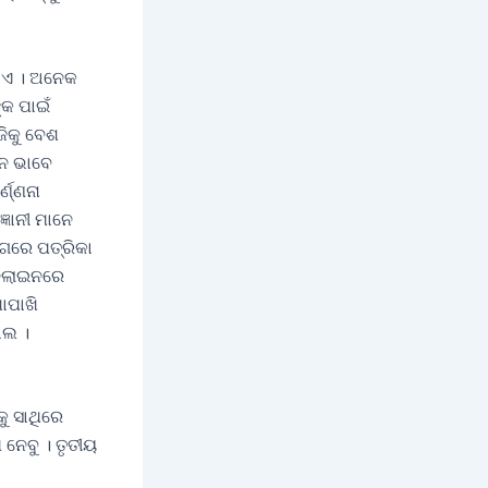
ଇଥାଏ । ଅନେକ
୍କ ପାଇଁ
ଜିକୁ ବେଶ
ାନ ଭାବେ
ଣ୍ଣନା
୍ଞାନୀ ମାନେ
ୁଗରେ ପତ୍ରିକା
ଅନଲାଇନରେ
ାପାଖି
ାଲ ।
କୁ ସାଥିରେ
 ନେବୁ । ତୃତୀୟ