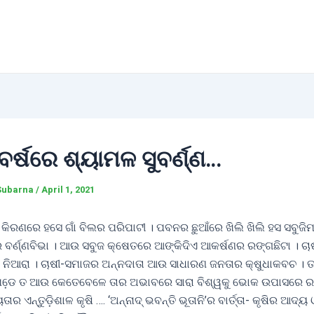
ବର୍ଷରେ ଶ୍ୟାମଳ ସୁବର୍ଣ୍ଣ…
Subarna
/
April 1, 2021
କିରଣରେ ହସେ ଗାଁ ବିଲର ପରିପାଟୀ । ପବନର ଛୁଆଁରେ ଖିଲି ଖିଲି ହସ ସବୁଜିମା
ବର୍ଣ୍ଣବିଭା । ଆଉ ସବୁଜ କ୍ଷେତରେ ଆଙ୍କିଦିଏ ଆକର୍ଷଣର ରଙ୍ଗଛିଟା । ଚା
େ ନିଆରା । ଚାଷୀ-ସମାଜର ଅନ୍ନଦାତା ଆଉ ସାଧାରଣ ଜନତାର କ୍ଷୁଧାକବଚ । ତ
େ ପଡେ଼ ତ ଆଉ କେତେବେଳେ ତାର ଅଭାବରେ ସାରା ବିଶ୍ୱକୁ ଭୋକ ଉପାସରେ ରହି
ର ଏନ୍ତୁଡ଼ିଶାଳ କୃଷି …. ‘ଅନ୍ନାଦ୍‌ ଭବନ୍ତି ଭୂତାନି’ର ବାର୍ତ୍ତା- କୃଷିର ଆଦ୍