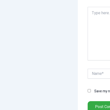
Type
here..
Name*
Save my na