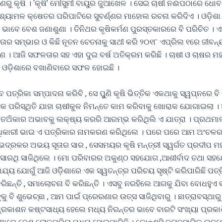
୍ଷଣରୁ କୃଷି । ‘କୃଷି’ ମୌସୁମୀ ବାୟୁର ଜୁଆଖେଳ । ସେଇ ଚାଷୀ ନଈପଠାରେ 
 ଶ୍ୟାମଳ କ୍ଷେତର ପରିପାଟିରେ ସୁବର୍ଣ୍ଣର ମାହୋଲ ରଚନା କରିଦିଏ । ଓଡ଼ିଶା
 ଭାବେ ବେଶ ଜଣାଶୁଣା । ତିନିଥର କୃଷିକର୍ମଣ ପୁରସ୍ତକାରରେ ବି ପରିଚିତ । ଏ
ତାର ସମ୍ଭାର ଓ କିଛି ନୂତନ ଚେତନାକୁ ସାଥୀ କରି ୨୦୧୮ ଏପ୍ରିଲ ୧ରେ ଜୀବନ୍
ଣ୍ଣ । ଆଜି ସଫଳତାର ସହ ଏହା ଦୁଇ ବର୍ଷ ଅତିକ୍ରମ କରିଛି । ଚାଷୀ ଓ ଚାଷର ମହା
ରା ଓଡ଼ିଶାରେ ବଖାଣିବାରେ ସଫଳ ହୋଇଛି ।
ତ୍ରିକା ସମ୍ପାଦନା କରିବି , ସେ ପୁୁଣି କୃଷି ଭିତ୍ତିକ ଏକଥାକୁ ସ୍ୱପ୍ନରେ ବି 
ି ଏକ ପରିସ୍ଥିତି ଯାହା ଚାଷୀକୁଳ ନିମନ୍ତେ କାମ କରିବାକୁ ଖୋରାକ ଯୋଗାଇଲା 
ଅିକାର ଅଭାବକୁ ଲକ୍ଷ୍ୟ କରରି ଆରମ୍ଭ କରିଥିଲି ଏ ଯାତ୍ରା । ପ୍ରଥମା
ଧିକାରୀ ଭାଇ ଏ ପତ୍ରିକାର ନାମକରଣ କରିଥିଲେ । ପରେ ପରେ ଆମ ଅଂଚଳର
ଭଦ୍ରକର ଅଭୟ ସୂତାର ସାର , ସେସମୟର କୃଷି ମନ୍ତ୍ରୀ ସ୍ୱର୍ଗତ ପ୍ରଦୀପ ମହା
 ସାରଥି ସାଜିଥିଲେ । ମୋ ପରିବାରର ଅକୁଣ୍ଠ ସହଯୋଗ ,ଆଶୀର୍ବାଦ ତଥା ସହ
ଯ୍ୟ ଯୋଗୁଁ ଆଜି ଓଡ଼ିିଶାରେ ଏକ ସ୍ୱତନ୍ତ୍ର ପରିଚୟ ସୃଷ୍ଟି କରିପାରିଛି ପତ
 କରିଛନ୍ତି , ସମାଲୋଚନା ବି କରିଛନ୍ତି । ଏସବୁ ନରହିଲେ ଆଗକୁ ଯିବା ବୋଧହୁଏ
ୁ ବି ଶୁଭେଚ୍ଛା , ଆମ ପାଇଁ ପ୍ରେରଣାର ଉତ୍ସ ସାଜିଥିବାରୁ । ଛାତ୍ରାବସ୍ଥାରୁ
ପ୍ରକାଶନ କଷ୍ଟସାଧ୍ୟ ହେଲେ ମଧ୍ୟ ନିରନ୍ତର ଭାବେ ବାରଟି ସଂଖ୍ୟା ପ୍ରକା