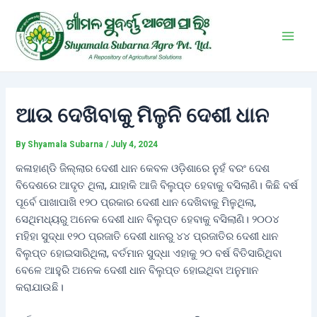
Skip
Post
Main
to
navigation
Men
content
ଆଉ ଦେଖିବାକୁ ମିଳୁନି ଦେଶୀ ଧାନ
By
Shyamala Subarna
/
July 4, 2024
କଳାହାଣ୍ଡି ଜିଲ୍ଲାର ଦେଶୀ ଧାନ କେବଳ ଓଡ଼ିଶାରେ ନୁହଁ ବରଂ ଦେଶ
ବିଦେଶରେ ଆଦୃତ ଥିଲା, ଯାହାକି ଆଜି ବିଲୁପ୍ତ ହେବାକୁ ବସିଲାଣି। କିଛି ବର୍ଷ
ପୂର୍ବେ ପାଖାପାଖି ୧୨୦ ପ୍ରକାର ଦେଶୀ ଧାନ ଦେଖିବାକୁ ମିଳୁଥିଲା,
ସେଥିମଧ୍ୟରୁ ଅନେକ ଦେଶୀ ଧାନ ବିଲୁପ୍ତ ହେବାକୁ ବସିଲାଣି। ୨୦୦୪
ମହିହା ସୁଦ୍ଧା ୧୨୦ ପ୍ରଜାତି ଦେଶୀ ଧାନରୁ ୪୪ ପ୍ରଜାତିର ଦେଶୀ ଧାନ
ବିଲୁପ୍ତ ହୋଇସାରିଥିଲା, ବର୍ତମାନ ସୁଦ୍ଧା ଏହାକୁ ୨୦ ବର୍ଷ ବିତିସାରିଥିବା
ବେଳେ ଆହୁରି ଅନେକ ଦେଶୀ ଧାନ ବିଲୁପ୍ତ ହୋଇଥିବା ଅନୁମାନ
କରାଯାଉଛି।