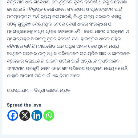
ବର୍ତ୍ତମାନ ଧାନ ଗବେଷଣା କେନ୍ଦ୍ରରେ ନୂତନ ବିଦେଶୀ ଧାନକୁ ଗବେଷଣା
କରାଯାଉଛି। ବିଲୁପ୍ତ ଦେଶୀ ଧାନର ସଂରକ୍ଷଣ ଓ ପ୍ରୋତ୍ସାହନ ପାଇଁ
ପରମ୍ପରାଗତ ଅର୍ଥ ବ୍ୟୟ କରାଯାଉଛି, କିନ୍ତୁ ରାଜ୍ୟ ସରକାର ଏହାକୁ
ସଠିକ୍ ଗୁରୁତ୍ଵ ଦେଉନଥିବା ବେଳେ ଦେଶୀ ଧାନର ସଂରକ୍ଷଣ ଓ
ପ୍ରୋତ୍ସାହନକୁ ମଧ୍ୟ ଧ୍ୟାନ ଦେଉନାହାନ୍ତି। ଦେଶୀ ଧାନର ସଂରକ୍ଷଣ ଓ
ପ୍ରୋତ୍ସାହନ ଅଭାବରୁ ନୂତନ ବିଦେଶୀ ତଥା ହାଇବ୍ରିଡ ଧାନର ଚାହିଦା
ବଢିବାରେ ଲାଗିଛି। ହାଇବ୍ରିଡ ଧାନ ଅଧିକ ଅମଳ ଦେଉଥିଲେ ମଧ୍ୟ
ସେଥିରେ ଦରକାର ଠାରୁ ଅଧିକ ପରିମାଣରେ ରାସାୟନିକ ସାର ଓ କୀଟନାଶକ
ବ୍ୟବହାର କରାଯାଉଛି, ଯାହାକି ଶରୀର ପାଇଁ ଅତ୍ୟନ୍ତ କ୍ଷତିକାରକ।
ଏହାଦ୍ବାରା ପ୍ରକୃତି ନଷ୍ଟ ହେବା ସହ ପରିବେଶ ପ୍ରଦୂଷଣ ମଧ୍ୟ ହେଉଛି,
ଯାହାକି ଆଗାମୀ ପିଢ଼ି ପାଇଁ ଏକ ବିପଦ ଅଟେ।
ଉପସ୍ଥାପନା – ଦିବ୍ୟା ଭାରତୀ ନାୟକ
Spread the love