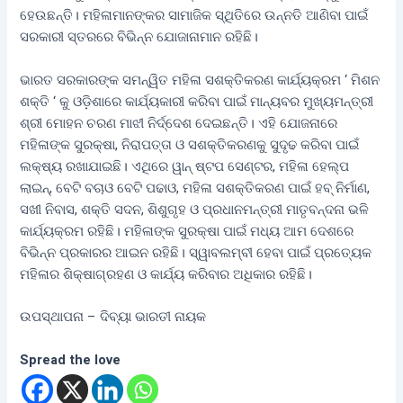
ହେଉଛନ୍ତି। ମହିଳାମାନଙ୍କର ସାମାଜିକ ସ୍ଥିତିରେ ଉନ୍ନତି ଆଣିବା ପାଇଁ
ସରକାରୀ ସ୍ତରରେ ବିଭିନ୍ନ ଯୋଜାନାମାନ ରହିଛି।
ଭାରତ ସରକାରଙ୍କ ସମନ୍ୱିତ ମହିଳା ସଶକ୍ତିକରଣ କାର୍ଯ୍ୟକ୍ରମ ‘ ମିଶନ
ଶକ୍ତି ‘ କୁ ଓଡ଼ିଶାରେ କାର୍ଯ୍ୟକାରୀ କରିବା ପାଇଁ ମାନ୍ୟବର ମୁଖ୍ୟମନ୍ତ୍ରୀ
ଶ୍ରୀ ମୋହନ ଚରଣ ମାଝୀ ନିର୍ଦ୍ଦେଶ ଦେଇଛନ୍ତି। ଏହି ଯୋଜନାରେ
ମହିଳାଙ୍କ ସୁରକ୍ଷା, ନିରାପତ୍ତା ଓ ସଶକ୍ତିକରଣକୁ ସୁଦୃଢ କରିବା ପାଇଁ
ଲକ୍ଷ୍ୟ ରଖାଯାଇଛି। ଏଥିରେ ୱାନ୍ ଷ୍ଟପ ସେଣ୍ଟର, ମହିଳା ହେଲ୍ପ
ଲାଇନ୍, ବେଟି ବଚାଓ ବେଟି ପଢାଓ, ମହିଳା ସଶକ୍ତିକରଣ ପାଇଁ ହବ୍ ନିର୍ମାଣ,
ସଖୀ ନିବାସ, ଶକ୍ତି ସଦନ, ଶିଶୁଗୃହ ଓ ପ୍ରଧାନମନ୍ତ୍ରୀ ମାତୃବନ୍ଦନା ଭଳି
କାର୍ଯ୍ୟକ୍ରମ ରହିଛି। ମହିଳାଙ୍କ ସୁରକ୍ଷା ପାଇଁ ମଧ୍ୟ ଆମ ଦେଶରେ
ବିଭିନ୍ନ ପ୍ରକାରର ଆଇନ ରହିଛି। ସ୍ୱାବଲମ୍ବୀ ହେବା ପାଇଁ ପ୍ରତ୍ୟେକ
ମହିଳାର ଶିକ୍ଷାଗ୍ରହଣ ଓ କାର୍ଯ୍ୟ କରିବାର ଅଧିକାର ରହିଛି।
ଉପସ୍ଥାପନା – ଦିବ୍ୟା ଭାରତୀ ନାୟକ
Spread the love