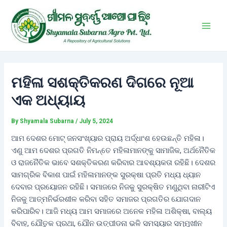
Skip
Post
Main
to
navigation
Men
content
ମହିଳା ସଶକ୍ତିକରଣ ଦିଗରେ ନୂଆ
ଏକ ଅଧ୍ୟାୟ
By
Shyamala Subarna
/
July 5, 2024
ଆମ ଦେଶର ମୋଟ୍ ଜନସଂଖ୍ୟାର ପ୍ରାୟ ଅର୍ଦ୍ଧାଂଶ ହେଉଛନ୍ତି ମହିଳା।
ଏଣୁ ଆମ ଦେଶର ପ୍ରଗତି ନିମନ୍ତେ ମହିଳାମାନଙ୍କୁ ସାମାଜିକ, ଅର୍ଥନୈତିକ
ଓ ରାଜନୈତିକ ଭାବେ ସଶକ୍ତିକରଣ କରିବାର ଆବଶ୍ୟକତା ରହିଛି। ଦେଶର
ସାମଗ୍ରିକ ବିକାଶ ପାଇଁ ମହିଳାମାନଙ୍କ ସୁରକ୍ଷା ପ୍ରତି ମଧ୍ୟ ଧ୍ୟାନ
ଦେବାର ପ୍ରୟୋଜନ ରହିଛି। ସମାଜରେ ନିଜକୁ ସୁରକ୍ଷିତ ମଣୁଥିବା ନାରୀଟିଏ
ନିଜକୁ ଆତ୍ମନିର୍ଭରଶୀଳ କରିବା ସହିତ ସମାଜର ପ୍ରଗତିର ଯୋଗଦାନ
କରିପାରିବ। ଆଜି ମଧ୍ୟ ଆମ ସମାଜରେ ଅନେକ ମହିଳା ଅଶିକ୍ଷା, ବାଲ୍ୟ
ବିବାହ, ଯୌତୁକ ପ୍ରଥା, ଯୌନ ଉତ୍ପୀଡନା ଭଳି ସମସ୍ୟାର ସମ୍ମୁଖୀନ