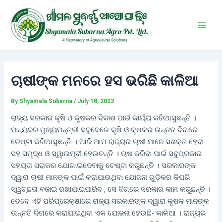
Skip
Post
Main
to
navigation
Men
content
ଚାଷୀଙ୍କ ମନରେ ହସ ଭରିଛି କାଳିଆ
By
Shyamala Subarna
/
July 18, 2023
ରାଜ୍ୟ ସରକାର କୃଷି ଓ କୃଷକର ବିକାଶ ପାଇଁ କାର୍ଯ୍ୟ କରିଆସୁଛନ୍ତି ।
ମାନ୍ୟବର ମୁଖ୍ୟମନ୍ତ୍ରୀ ସବୁବେଳେ କୃଷି ଓ କୃଷକର ଉନ୍ନତ ଦିଗରେ
ଚେଷ୍ଟା କରିଆସୁଛନ୍ତି । ଆଜି ଆମ ରାଜ୍ୟର ଚାଷୀ ମାନେ ସଶକ୍ତ ହେବା
ସହ ସମୃଦ୍ଧ ଓ ସ୍ୱାଲମ୍ବୀ ହେଉଚନ୍ତି । ଚାଷ କରିବା ପାଇଁ ସବୁପ୍ରକାର
ସହୟତା ସରାକର ଯୋଗାଇଦେବାକୁ ଚେଷ୍ଟା କରୁଛନ୍ତି । ସରକାରଙ୍କ
ଦ୍ୱାରା ଚାଷୀ ମାନଙ୍କ ପାଇଁ କରାଯାଉଥିବା ଯୋଜନା ଗୁଡ଼ିକର କିପରି
ସ୍ୱଚ୍ଛତା ବଜାଇ ରଖାଯାଇପାରିବ , ସେ ଦିଗରେ ସରକାର କାମ କରୁଛନ୍ତି ।
ତେବେ ଏହି ପରିପ୍ରେକ୍ଷୀରେ ରାଜ୍ୟ ସରକାରଙ୍କ ଦ୍ୱାରା କୃଷକ ମାନଙ୍କ
ଉନ୍ନତି ଦିଗରେ କରାଯାଇଥିବା ଏକ ଯୋଜନା ହେଉଛି- କାଳିଆ । ରାଜ୍ୟର