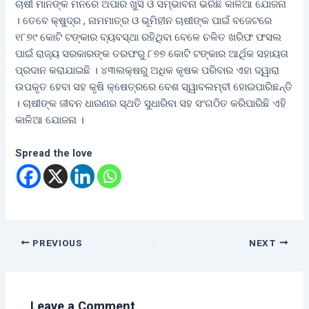
ଚାଷୀ ମାନଙ୍କ ମନରେ ଅପାର ଖୁସି ଓ ସମ୍ଭାବନା ଭରିଛି କାଳିଆ ଯୋଜନା
। ତେବେ କ୍ଷୁଦ୍ର , ନାମମାତ୍ର ଓ ଭୂମିହୀନ ଚାଷୀଙ୍କ ପାଇଁ ବଜେଟରେ
୧୮୭୯ କୋଟି ଟଙ୍କାର ବ୍ୟବସ୍ଥା ରହିଥିବା ବେଳେ ଚଳିତ ଖରିଫ ଫସଲ
ପାଇଁ ରାଜ୍ୟ ସରକାରଙ୍କ ତରଫରୁ ୮୭୭ କୋଟି ଟଙ୍କାର ଆର୍ଥିକ ସହାୟତା
ପ୍ରଦାନ କରାଯାଇଛି । ୪୩ଲକ୍ଷରୁ ଅଧିକ କୃଷକ ପରିବାର ଏହା ଦ୍ୱାରା
ଉପକୃତ ହେବା ସହ କୃଷି କ୍ଷେତ୍ରରେ ବେଶ ସ୍ୱାବଲମ୍ବୀ ହୋଇପାରିଛନ୍ତି
। ଚାଷୀଙ୍କ ଜୀବନ ଧାରଣର ସ୍ଥତି ସୁଧାରିବା ସହ ସଂଗଠିତ କରିପାରିଛି ଏହି
କାଳିଆ ଯୋଜନା ।
Spread the love
PREVIOUS
NEXT
Leave a Comment