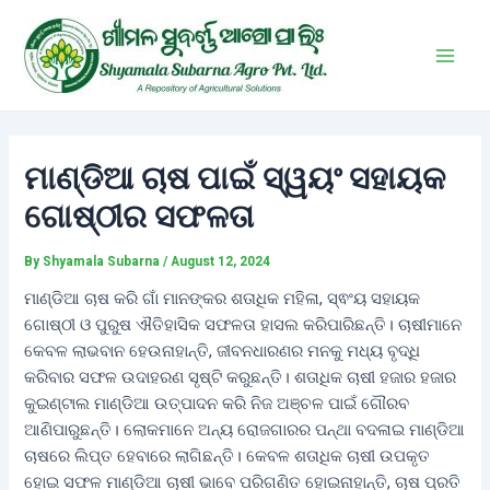
Skip
Post
Main
to
navigation
Men
content
ମାଣ୍ଡିଆ ଚାଷ ପାଇଁ ସ୍ୱୟଂ ସହାୟକ
ଗୋଷ୍ଠୀର ସଫଳତା
By
Shyamala Subarna
/
August 12, 2024
ମାଣ୍ଡିଆ ଚାଷ କରି ଗାଁ ମାନଙ୍କର ଶତାଧିକ ମହିଳା, ସ୍ଵଂୟ ସହାୟକ
ଗୋଷ୍ଠୀ ଓ ପୁରୁଷ ଐତିହାସିକ ସଫଳତା ହାସଲ କରିପାରିଛନ୍ତି। ଚାଷୀମାନେ
କେବଳ ଲାଭବାନ ହେଉନାହାନ୍ତି, ଜୀବନଧାରଣର ମନକୁ ମଧ୍ୟ ବୃଦ୍ଧି
କରିବାର ସଫଳ ଉଦାହରଣ ସୃଷ୍ଟି କରୁଛନ୍ତି। ଶତାଧିକ ଚାଷୀ ହଜାର ହଜାର
କୁଇଣ୍ଟାଲ ମାଣ୍ଡିଆ ଉତ୍ପାଦନ କରି ନିଜ ଅଞ୍ଚଳ ପାଇଁ ଗୌରବ
ଆଣିପାରୁଛନ୍ତି। ଲୋକମାନେ ଅନ୍ୟ ରୋଜଗାରର ପନ୍ଥା ବଦଳାଇ ମାଣ୍ଡିଆ
ଚାଷରେ ଲିପ୍ତ ହେବାରେ ଲାଗିଛନ୍ତି। କେବଳ ଶତାଧିକ ଚାଷୀ ଉପକୃତ
ହୋଇ ସଫଳ ମାଣ୍ଡିଆ ଚାଷୀ ଭାବେ ପରିଗଣିତ ହୋଇନାହାନ୍ତି, ଚାଷ ପ୍ରତି