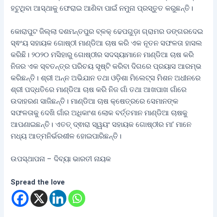
ହଟୁଥିବା ଆସ୍ଥାକୁ ଫେରାଇ ଆଣିବା ପାଇଁ ନମୁନା ପ୍ରସ୍ତୁତ କରୁଛନ୍ତି।
କୋରାପୁଟ ଜିଲ୍ଲା ଦଶମନ୍ତପୁର ବ୍ଳକ୍ ଢେପଗୁଡ଼ା ଗ୍ରାମର ଡଙ୍ଗରଦେଇ
ସ୍ଵଂୟ ସହାୟକ ଗୋଷ୍ଠୀ ମାଣ୍ଡିଆ ଚାଷ କରି ଏକ ନୂତନ ସଫଳତା ହାସଲ
କରିଛି। ୨୦୨୦ ମସିହାରୁ ଗୋଷ୍ଠୀର ସଦସ୍ୟାମାନେ ମାଣ୍ଡିଆ ଚାଷ କରି
ନିଜର ଏକ ସ୍ବତନ୍ତ୍ର ପରିଚୟ ସୃଷ୍ଟି କରିବା ଦିଗରେ ପ୍ରୟାସ ଆରମ୍ଭ
କରିଛନ୍ତି। ଶ୍ରୀ ଅନ୍ନ ଅଭିଯାନ ତଥା ଓଡ଼ିଶା ମିଲେଟ୍ସ ମିଶନ ଅଧୀନରେ
ଶ୍ରୀ ପଦ୍ଧତିରେ ମାଣ୍ଡିଆ ଚାଷ କରି ନିଜ ଗାଁ ତଥା ଆଖପାଖ ଗାଁରେ
ଉଦାହରଣ ସାଜିଛନ୍ତି। ମାଣ୍ଡିଆ ଚାଷ କ୍ଷେତ୍ରରେ ସେମାନଙ୍କ
ସଫଳତାକୁ ଦେଖି ଗାଁର ଅଧିକାଂଶ ଲୋକ ବର୍ତ୍ତମାନ ମାଣ୍ଡିଆ ଚାଷକୁ
ଆପଣାଇଛନ୍ତି। ଏତତ୍ ଦ୍ଵାରା ସ୍ୱୟଂ ସହାୟକ ଗୋଷ୍ଠୀର ମା’ ମାନେ
ମଧ୍ୟ ଆତ୍ମନିର୍ଭରଶୀଳ ହୋଇପାରିଛନ୍ତି।
ଉପସ୍ଥାପନା – ଦିବ୍ୟା ଭାରତୀ ନାୟକ
Spread the love