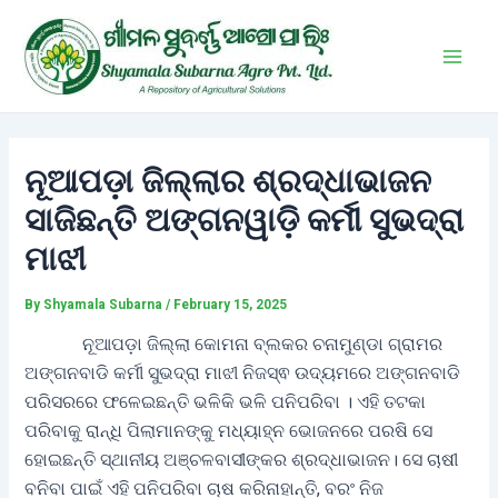
Skip
Post
Main
to
navigation
Men
content
ନୂଆପଡ଼ା ଜିଲ୍ଲାର ଶ୍ରଦ୍ଧାଭାଜନ
ସାଜିଛନ୍ତି ଅଙ୍ଗନୱାଡ଼ି କର୍ମୀ ସୁଭଦ୍ରା
ମାଝୀ
By
Shyamala Subarna
/
February 15, 2025
ନୂଆପଡ଼ା ଜିଲ୍ଲା କୋମନା ବ୍ଲକର ଚନାମୁଣ୍ଡା ଗ୍ରାମର
ଅଙ୍ଗନବାଡି କର୍ମୀ ସୁଭଦ୍ରା ମାଝୀ ନିଜସ୍ଵ ଉଦ୍ୟମରେ ଅଙ୍ଗନବାଡି
ପରିସରରେ ଫଳେଇଛନ୍ତି ଭଳିକି ଭଳି ପନିପରିବା । ଏହି ତଟକା
ପରିବାକୁ ରାନ୍ଧି ପିଲାମାନଙ୍କୁ ମଧ୍ୟାହ୍ନ ଭୋଜନରେ ପରଷି ସେ
ହୋଇଛନ୍ତି ସ୍ଥାନୀୟ ଅଞ୍ଚଳବାସୀଙ୍କର ଶ୍ରଦ୍ଧାଭାଜନ। ସେ ଚାଷୀ
ବନିବା ପାଇଁ ଏହି ପନିପରିବା ଚାଷ କରିନାହାନ୍ତି, ବରଂ ନିଜ