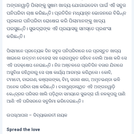
ଅଙ୍ଗନୱାଡ଼ି ପିଲାଙ୍କୁ ସୁଷମ ଖାଦ୍ୟ ଯୋଗାଇଦେବା ପାଇଁ ଏହି ସବୁଜ
ପନିପରିବା ଚାଷ କରିଛନ୍ତି। ପ୍ରତିଦିନ ମଧ୍ୟାହ୍ନ ଭୋଜନରେ ବିଭିନ୍ନ
ପ୍ରକାର ପନିପରିବା ରୋଷେଇ କରି ପିଲାମାନଙ୍କୁ ଖାଦ୍ୟ
ପରସୁଛନ୍ତି। ସୁଭଦ୍ରାଙ୍କ ଏହି ପ୍ରୟାସକୁ ସମସ୍ତେ ପ୍ରଶଂସା
କରିଛନ୍ତି।
ପିଲାମାନେ ପ୍ରତ୍ୟେକ ଦିନ ସବୁଜ ପନିପରିବାରେ ରେ ପ୍ରସ୍ତୁତ ଖାଦ୍ୟ
ଖାଇଲେ ଉତ୍ତମ ଚେହେରା ସହ ରୋଗମୁକ୍ତ ରହିବେ ବୋଲି ଆଶା କରି ସେ
ଏହି ପଦକ୍ଷେପ ନେଇଛନ୍ତି। ନିଜ ଅଞ୍ଚଳରେ ପ୍ରତିଦିନ ବଜାର ଯିବାରେ
ଅସୁବିଧା ରହିଥିବାରୁ ସେ ଚାଷ କାର୍ଯ୍ୟ ଆରମ୍ଭ କରିଥିଲେ। କୋବି,
ଟମାଟୋ, ବାଇଗଣ, କଞ୍ଚାଲଙ୍କା, ବିମ୍, ସଜନା ଶାଗ, ଅମୃତଭଣ୍ଡା ଭଳି
ଅନେକ ପରିବା ଚାଷ କରିଛନ୍ତି। ଚନାମୁଣ୍ଡାସ୍ଥିତ ଏହି ଅଙ୍ଗନୱାଡ଼ି
କେନ୍ଦ୍ରର ପରିସର ଖାଲି ପଡ଼ିଥିବା ସମୟରେ ସୁଭଦ୍ରା ଗାଁ ନଳକୂପରୁ ପାଣି
ଆଣି ଏହି ପରିସରରେ ସବୁଜିମା ଭରିଦେଇଛନ୍ତି।
ଉପସ୍ଥାପନା – ଦିବ୍ୟାଭାରତୀ ନାୟକ
Spread the love