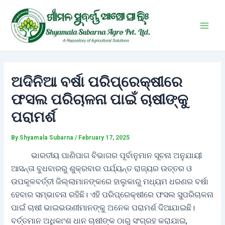
Skip
Post
Main
to
navigation
Men
content
ଅଦିନିଆ ବର୍ଷା ପରିପ୍ରେକ୍ଷୀରେ
ଫସଲ ପରିଚାଳନା ପାଇଁ ଚାଷୀଙ୍କୁ
ପରାମର୍ଶ
By
Shyamala Subarna
/
February 17, 2025
ଭାରତୀୟ ପାଣିପାଗ ବିଭାଗର ପୂର୍ବାନୁମାନ ସୂଚନା ଅନୁଯାୟୀ
ଆସନ୍ତା ବୁଧବାରରୁ ଶୁକ୍ରବାର ପର୍ଯ୍ୟନ୍ତ ରାଜ୍ୟର ଉତ୍ତର ଓ
ଉପକୂଳବର୍ତ୍ତୀ ଜିଲ୍ଲାମାନଙ୍କରେ ହାଲୁକାରୁ ମଧ୍ୟମ ଧରଣର ବର୍ଷା
ହେବାର ସମ୍ଭାବନା ରହିଛି। ଏହି ପରିପ୍ରେକ୍ଷୀରେ ଫସଲ ସୁପରିଚାଳନା
ପାଇଁ ଚାଷୀ ଭାଇଭଉଣୀମାନଙ୍କୁ ଅନେକ ପରାମର୍ଶ ଦିଆଯାଇଛି।
ବର୍ତ୍ତମାନ ଅଧିକାଂଶ ଧାନ ଚାଷୀଙ୍କ ଠାରୁ ସଂଗ୍ରହ କରାଯାଇ,