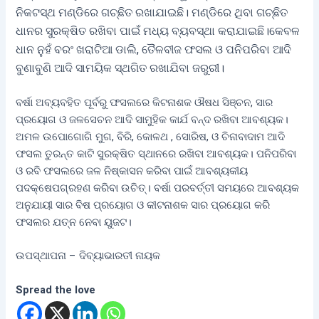
ନିକଟସ୍ଥ ମଣ୍ଡିରେ ଗଚ୍ଛିତ ରଖାଯାଇଛି। ମଣ୍ଡିରେ ଥିବା ଗଚ୍ଛିତ
ଧାନର ସୁରକ୍ଷିତ ରଖିବା ପାଇଁ ମଧ୍ୟ ବ୍ୟବସ୍ଥା କରାଯାଇଛି।କେବଳ
ଧାନ ନୁହଁ ବରଂ ଖରାଟିଆ ଡାଲି, ତୈଳବୀଜ ଫସଲ ଓ ପନିପରିବା ଆଦି
ବୁଣାବୁଣି ଆଦି ସାମୟିକ ସ୍ଥଗିତ ରଖାଯିବା ଜରୁରୀ।
ବର୍ଷା ଅବ୍ୟବହିତ ପୂର୍ବରୁ ଫସଲରେ କିଟନାଶକ ଔଷଧ ସିଞ୍ଚନ, ସାର
ପ୍ରୟୋଗ ଓ ଜଳସେଚନ ଆଦି ସାମୁହିକ କାର୍ଯ ବନ୍ଦ ରଖିବା ଆବଶ୍ୟକ।
ଅମଳ ଉପୋଗୋଗି ମୁଗ, ବିରି, କୋଳଥ , ସୋରିଷ, ଓ ଚିନାବାଦାମ ଆଦି
ଫସଲ ତୁରନ୍ତ କାଟି ସୁରକ୍ଷିତ ସ୍ଥାନରେ ରଖିବା ଆବଶ୍ୟକ। ପନିପରିବା
ଓ ରବି ଫସଲରେ ଜଳ ନିଷ୍କାସନ କରିବା ପାଇଁ ଆବଶ୍ୟକୀୟ
ପଦକ୍ଷେପଗ୍ରହଣ କରିବା ଉଚିତ୍। ବର୍ଷା ପରବର୍ତ୍ତୀ ସମୟରେ ଆବଶ୍ୟକ
ଅନୁଯାୟୀ ସାର ବିଷ ପ୍ରୟୋଗ ଓ କୀଟନାଶକ ସାର ପ୍ରୟୋଗ କରି
ଫସଲର ଯତ୍ନ ନେବା ୟୁଜଟ।
ଉପସ୍ଥାପନା – ଦିବ୍ୟାଭାରତୀ ନାୟକ
Spread the love