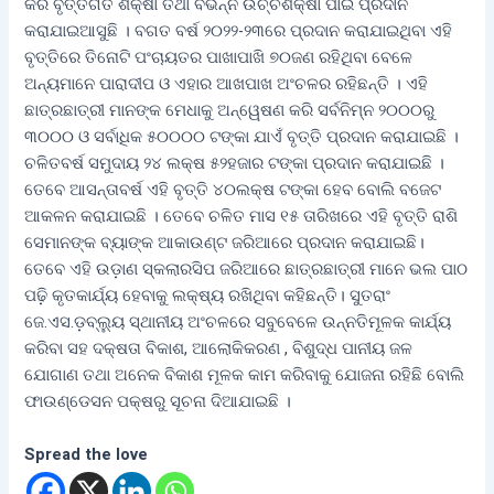
କରି ବୃତ୍ତିଗତ ଶିକ୍ଷା ତଥା ବିଭିନ୍ନ ଉଚ୍ଚଶିକ୍ଷା ପାଇଁ ପ୍ରଦାନ
କରାଯାଇଆସୁଛି । ବଗତ ବର୍ଷ ୨୦୨୨-୨୩ରେ ପ୍ରଦାନ କରାଯାଇଥିବା ଏହି
ବୃତ୍ତିରେ ତିନୋଟି ପଂଚାୟତର ପାଖାପାଖି ୭୦ଜଣ ରହିଥିବା ବେଳେ
ଅନ୍ୟମାନେ ପାରାଦୀପ ଓ ଏହାର ଆଖପାଖ ଅଂଚଳର ରହିଛନ୍ତି । ଏହି
ଛାତ୍ରଛାତ୍ରୀ ମାନଙ୍କ ମେଧାକୁ ଅନ୍ୱେଷଣ କରି ସର୍ବନିମ୍ନ ୨୦୦୦ରୁ
୩୦୦୦ ଓ ସର୍ବାଧିକ ୫୦୦୦୦ ଟଙ୍କା ଯାଏଁ ବୃତ୍ତି ପ୍ରଦାନ କରାଯାଇଛି ।
ଚଳିତବର୍ଷ ସମୁଦାୟ ୨୪ ଲକ୍ଷ ୫୨ହଜାର ଟଙ୍କା ପ୍ରଦାନ କରାଯାଇଛି ।
ତେବେ ଆସନ୍ତାବର୍ଷ ଏହି ବୃତ୍ତି ୪୦ଲକ୍ଷ ଟଙ୍କା ହେବ ବୋଲି ବଜେଟ
ଆକଳନ କରାଯାଇଛି । ତେବେ ଚଳିତ ମାସ ୧୫ ତାରିଖରେ ଏହି ବୃତ୍ତି ରାଶି
ସେମାନଙ୍କ ବ୍ୟାଙ୍କ ଆକାଉଣ୍ଟ ଜରିଆରେ ପ୍ରଦାନ କରାଯାଇଛି।
ତେବେ ଏହି ଉଡ଼ାଣ ସ୍କଲାରସିପ ଜରିଆରେ ଛାତ୍ରଛାତ୍ରୀ ମାନେ ଭଲ ପାଠ
ପଢ଼ି କୃତକାର୍ଯ୍ୟ ହେବାକୁ ଲକ୍ଷ୍ୟ ରଖିଥିବା କହିଛନ୍ତି। ସୁତରାଂ
ଜେ.ଏସ.ଡ଼ବ୍ଲ୍ୟୁ ସ୍ଥାନୀୟ ଅଂଚଳରେ ସବୁବେଳେ ଉନ୍ନତିମୂଳକ କାର୍ଯ୍ୟ
କରିବା ସହ ଦକ୍ଷତା ବିକାଶ, ଆଲୋକିକରଣ , ବିଶୁଦ୍ଧ ପାନୀୟ ଜଳ
ଯୋଗାଣ ତଥା ଅନେକ ବିକାଶ ମୂଳକ କାମ କରିବାକୁ ଯୋଜନା ରହିଛି ବୋଲି
ଫାଉଣ୍ଡେସନ ପକ୍ଷରୁ ସୂଚନା ଦିଆଯାଇଛି ।
Spread the love