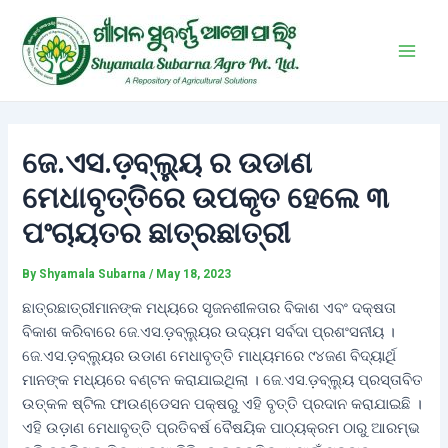
Skip
Post
Main
to
navigation
Men
content
ଜେ.ଏସ.ଡ଼ବ୍ଲ୍ୟୁ ର ଉଡାଣ
ମେଧାବୃତ୍ତିରେ ଉପକୃତ ହେଲେ ୩
ପଂଚାୟତର ଛାତ୍ରଛାତ୍ରୀ
By
Shyamala Subarna
/
May 18, 2023
ଛାତ୍ରଛାତ୍ରୀମାନଙ୍କ ମଧ୍ୟରେ ସୃଜନଶୀଳତାର ବିକାଶ ଏବଂ ଦକ୍ଷତା
ବିକାଶ କରିବାରେ ଜେ.ଏସ.ଡ଼ବ୍ଲ୍ୟୁର ଉଦ୍ୟମ ସର୍ବଦା ପ୍ରଶଂସନୀୟ ।
ଜେ.ଏସ.ଡ଼ବ୍ଲ୍ୟୁର ଉଡାଣ ମେଧାବୃତ୍ତି ମାଧ୍ୟମରେ ୯୪ଜଣ ବିଦ୍ୟାର୍ଥି
ମାନଙ୍କ ମଧ୍ୟରେ ବଣ୍ଟନ କରାଯାଇଥିଲା । ଜେ.ଏସ.ଡ଼ବ୍ଲ୍ୟୁ ପ୍ରସ୍ତାବିତ
ଉତ୍କଳ ଷ୍ଟିଲ ଫାଉଣ୍ଡେସନ ପକ୍ଷରୁ ଏହି ବୃତ୍ତି ପ୍ରଦାନ କରାଯାଇଛି ।
ଏହି ଉଡ଼ାଣ ମେଧାବୃତ୍ତି ପ୍ରତିବର୍ଷ ବୈଷୟିକ ପାଠ୍ୟକ୍ରମ ଠାରୁ ଆରମ୍ଭ