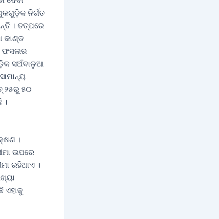
ା ଦେବା
ଗୁଡ଼ିକ ନିର୍ଗତ
୍ତି । ତତ୍‌ପରେ
ା କାଣ୍ଡ
଼ିକ ଫସଲର
ଡ଼ିକ ସଅଁବାଳୁଆ
 ସାମାନ୍ୟ
‌ ୨୫ରୁ ୫୦
 ।
କ୍ଷଣ ।
 ସୀମା ଉପରେ
ୀମା ରହିଥାଏ ।
ଆଖ୍ୟା
ି ଏହାକୁ