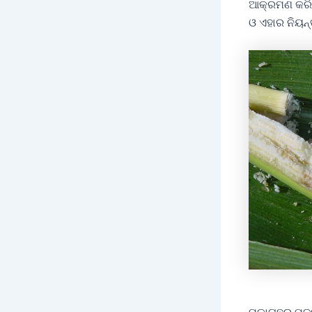
ଆକ୍ରମଣ କରି ମ
ଓ ଏହାର ନିୟନ୍