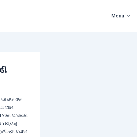
Menu
ରଣ
ୀର ଭାରତ ଏକ
ତଥା ଆମ
ର । ମକା ଫସଲର
କ ମଧ୍ୟରୁ
୍ଡବିନ୍ଧା ପୋକ