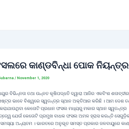
ସଲରେ କାଣ୍ଡବିନ୍ଧା ପୋକ ନିୟନ୍ତ୍
Subarna
/
November 1, 2020
ବାୟୁର ବିଭିନ୍ନତା ତଥା ଉନ୍ନତ କୃଷିପଦ୍ଧତି ଦ୍ୱାରା ଆଜିର ଏକବିଂଶ ଶତାବ୍ଦ
ରାଷ୍ଟ୍ର ଭାବେ ବିଶ୍ୱରେ ସ୍ୱତନ୍ତ୍ର ସ୍ଥାନ ଅକ୍ତିଆର କରିଛି । ଆମ ଦେଶ 
 କରାଯାଉଥିବା କେତୋଟି ପ୍ରଧାନ ଫସଲ ମଧ୍ୟରୁ ମକାର ସ୍ଥାନ ସ୍ୱତନ୍ତ୍
୍ତେ୍ୱ ଯେଉଁ କେତୋଟି ପ୍ରମୁଖ ବାଧକ ଫସଲ ଅମଳ ହ୍ରାସ କରନ୍ତି ସେଗୁଡ଼ି
 ସମସ୍ୟା ଅନ୍ୟତମ । ଭାରତରେ ଅନୁଭୂତ ସମସ୍ତ ପ୍ରକାର ଜଳବାୟୁରେ କାଣ