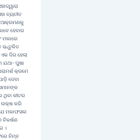
ହାଦ୍ୱାରା
ଏହା ବ୍ୟତୀତ
ଟ ଆକ୍ରମଣକୁ
 ଭାବେ ହେବାର
ିଫ ମକାରେ
 ସନ୍ତୁଳିତ
ଏକ ଦିଗ ହେଲା
ମ ଯଥା- ପୁଷା
ପରାମର୍ଶ କ୍ରମେ
ାଡ଼ି ଦେବା
ସେମାନଙ୍କ
େ ଥିବା କୀଟର
୧ ଲକ୍ଷ କରି
ଛି ଯେ ମକାଫସଲ
 ବିକର୍ଷଣ
େ ।
ରେ ନିମ୍ବ