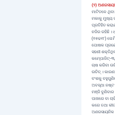
(୨) ଅଣରସାୟନ
ମାଟିତଳେ ଥିବା
ମକାକୁ ମୁଖ୍ୟ
ପ୍ରତିହିତ କରା
ନଜିର ରହିଛି ।
(୭୫ଢ୧୮) ସେ.ମ
ପୋଷକ ପ୍ରୟୋଗ
ସହଣୀ ଶକ୍ତିଥି
କମେ୍‌ପାଜିଟ୍‌
ଚାଷ କରିବା ଉଚ
ଉଚିତ୍‌ । କାର
ବଂଶକୁ ବହୁଗୁଣ
ଅବସ୍ଥା ନଷ୍ଟ
ମଞ୍ଜି ବୁଣିବ
ପାଖରେ ବା ଚାର
କରେ ତଥା କୀଟ
ଅଣରସାୟନିକ ନ