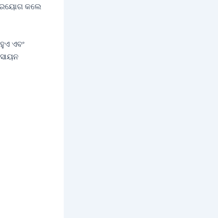
ତ ପ୍ରୟୋଗ କଲେ
ହୁଏ ଏବଂ
ରସାୟନ