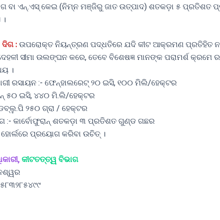
ଗ ବା ଏନ୍‌.ଏସ୍‌ କେଇ (ନିମ୍ନ ମଞ୍ଜିରୁ ଜାତ ଉତ୍ପାଦ) ଶତକଡ଼ା ୫ ପ୍ରତିଶ
 ।
 ଦିଗ :
ଉପରୋକ୍ତ ନିୟନ୍ତ୍ରଣ ପଦ୍ଧତିରେ ଯଦି କୀଟ ଆକ୍ରମଣ ପ୍ରତିହିତ ନ
 ଦେହଳୀ ସୀମା ଉଲଙ୍ଘନ କରେ, ତେବେ ବିଶେଷଜ୍ଞ ମାନଙ୍କ ପରାମର୍ଶ କ୍ରମେ 
େୟ ।
ୀ ରସାୟନ :- ଫେନ୍‌ହାଲରେଟ୍‌ ୨୦ ଇସି, ୧୦୦ ମିଲି/ହେକ୍ଟର
୍‌ ୫୦ ଇସି, ୪୪୦ ମି.ଲି/ହେକ୍ଟର
ଡବ୍ଲୁ.ପି ୨୫୦ ଗ୍ରା / ହେକ୍ଟର
 :- କାର୍ବୋଫୁରାନ୍‌ ଶତକଡ଼ା ୩ ପ୍ରତିଶତ ଗୁଣ୍ଡ ଗଛର
ହୋର୍ଲରେ ପ୍ରୟୋଗ କରିବା ଉଚିତ୍‌ ।
ିକାରୀ,
କୀଟତତ୍ତ୍ୱ ବିଭାଗ
ନେଶ୍ୱର
:୯୫୮୩୨୮୫୪୯୯