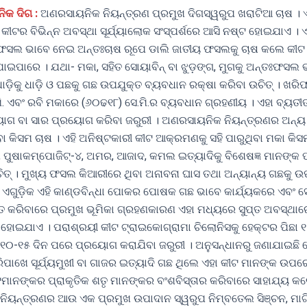
ିକ ଦିଗ :
ଅଣରସାୟନିକ ନିୟନ୍ତ୍ରଣ ପ୍ରମୁଖ ଦିଗସ୍ୱରୁପ ଖରାଟିଆ ଚାଷ । ଏ
 କୀଟର ବିଭିନ୍ନ ଅବସ୍ଥା ସୂର୍ଯ୍ୟାଲୋକ ସଂସ୍ପର୍ଶରେ ଆସି ନଷ୍ଟ ହୋଇଯାଏ । 
 ଫସଲ ଭାବେ ନେଇ ଅନ୍ତଃଚାଷ ରୂପେ ଡାଲି ଜାତୀୟ ଫସଲକୁ ଚାଷ କଲେ କୀ
ଯାଇପାରେ । ଯଥା- ମକା, ସହିତ ସୋୟାବିନ୍‌ ବା ଝୁଡ଼ଙ୍ଗ, ମୁଗକୁ ଅନ୍ତଃଫସଲ
 ଧାଡ଼ିକୁ ଧାଡ଼ି ଓ ପଛକୁ ଗଛ ଉପଯୁକ୍ତ ବ୍ୟବଧାନ ରକ୍ଷା କରିବା ଉଚିତ୍‌ । ଖର
ି. ଏବଂ ରବି ମକାରେ (୬୦ଢ୧୮) ସେ.ମି.ର ବ୍ୟବଧାନ ଗ୍ରହଣୀୟ । ଏହା ବ୍ୟତୀତ
 ବା ସାର ପ୍ରୟୋଗ କରିବା ଜରୁରୀ । ଅଣରସାୟନିକ ନିୟନ୍ତ୍ରଣର ଅନ୍ୟ 
ବା କିସମ ଚାଷ । ଏହି ଅନିଷ୍ଟକାରୀ କୀଟ ଆକ୍ରମଣକୁ ସହି ପାରୁଥିବା ମକା କିସ
-୩, ପୁଷାକମ୍ପୋଜିଟ୍‌-୪, ଅମର, ଆଜାଦ, କମଲ ଇତ୍ୟାଦିକୁ ବିଶେଷଜ୍ଞ ମାନଙ୍କ 
ିତ୍‌ । ମୁଖ୍ୟ ଫସଲ କିଆରୀରେ ଥିବା ଅନାବନା ଘାସ ତଥା ଅନ୍ୟାନ୍ୟ ଗଛକୁ ଉପ
ଣ ଏଗୁଡ଼ିକ ଏହି କାଣ୍ଡବିନ୍ଧା ପୋକର ପୋଷକ ଗଛ ଭାବେ କାର୍ଯ୍ୟକରେ ଏବଂ 
ିତ କରିବାରେ ପ୍ରମୁଖ ଭୂମିକା ଗ୍ରହଣକାରଣ ଏହା ମଧ୍ୟରେ ସୁପ୍ତ ଅବସ୍ଥାର
 ହୋଇଯାଏ । ପରାଶ୍ରୟୀ କୀଟ ଟ୍ରାଇକୋଗ୍ରାମା ଚିଲୋନିସକୁ ହେକ୍ଟର ପିଛା 
ାର ୧୦-୧୫ ଦିନ ପରେ ପ୍ରୟୋଗ କରାଯିବା ଜରୁରୀ । ଅନୁସନ୍ଧାନରୁ ଜଣାଯାଇ
ିପାଖେ ସୂର୍ଯ୍ୟମୁଖୀ ବା ଗାଜର ଇତ୍ୟାଦି ଗଛ ଥିଲେ ଏହା କୀଟ ମାନଙ୍କ ଉପରେ
ମାନଙ୍କର ପ୍ରାକୃତିକ ଶତୃ ମାନଙ୍କର ବଂଶବିସ୍ତାର କରିବାରେ ସାହାଯ୍ୟ କର
ିୟନ୍ତ୍ରଣର ଆଉ ଏକ ପ୍ରମୁଖ ଉପାଦାନ ସ୍ୱରୁପ ନିମ୍ବତେଲ ସିଞ୍ଚନ, ମାଟି