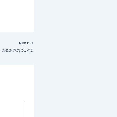
NEXT
ଲତାଜାତୀୟ ବିନ୍‌ ଚାଷ