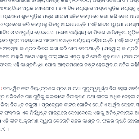
ର ଜଳଭାଗରେ ମେଞ୍ଚା ମେଞ୍ଚା କରି (୫୦-୧୦୦) ଅଣ୍ଡା ଦେଇଥାଏ । ଅଣ୍ଡ
ୟତଃ ଖରାଦିନେ ଅଧିକ ହୋଇଥାଏ । ୪-୫ ଦିନ ମଧ୍ୟରେ ଅଣ୍ଡା ଗୁଡ଼ିକ ମଧ୍ୟରୁ ଶୁକ
 ପ୍ରଥମେ ଶୁକ ଗୁଡ଼ିକ ପତ୍ର ଖାଇବା ସହିତ କାଣ୍ଡରେ କଣା କରି ଦେଇ ଥାଆନ
େ ପ୍ରବେଶ କରି କାଣ୍ଡକୁ ଭିତରୁ ଖାଇଥାଆନ୍ତି । ଏହି କୀଟର ପ୍ୟୁପା ଅମସ୍ଥ
୍ପାଦିତ ଓ ସମ୍ପୁର୍ଣ୍ଣ ହୋଇଥାଏ । ଶେଷ ପର୍ଯ୍ୟାୟ ବା ପିତୀର ସଅଁବାଳୁଆ ଗୁଡ
 ସୁପ୍ତ ଅବସ୍ଥାରେ ଆଗାମୀ ବସନ୍ତ ପର୍ଯ୍ୟାୟ ରହିପାରନ୍ତି । ଏହି କୀଟ ଗୁ
କ ଅବସ୍ଥା କାଣ୍ଡର ଭିତର କଣା କରି ଖାଇ ଦେଇଥାନ୍ତି । ଯଦ୍ୱାରା କାଣ୍ଡଟି
 ବାହାରି ଆସେ ଏହାକୁ ଇଂରାଜୀରେ ଏଡ଼ଡ଼ ହାର୍ଟ ବୋଲି କୁହାଯାଏ । ଆପାତତ୍
ଫସଲ ଏହି କାଣ୍ଡବିନ୍ଧା ପୋକ ଆକ୍ରମଣରେ ନଷ୍ଟ ହେଉଥିବାର ନଜିର ରହିଛି
:
ସମନ୍ୱିତ କୀଟ ନିୟନ୍ତ୍ରଣର ପ୍ରଥମ ତଥା ଗୁରୁତ୍ୱପୂର୍ଣ୍ଣ ଦିଗ ହେଲା ସର୍ବେ
ତ୍ର ପରିଦର୍ଶନ ଗଛ ଗୁଡ଼ିକୁ ଭଲଭାବେ ନିରୀକ୍ଷଣ ତଥା କୀଟର ଅଧିକ ଦେହଳୀ
ରିବା ନିତାନ୍ତ ଜରୁରୀ । ପ୍ରତ୍ୟେକ କୀଟର ଗୋଟିଏ ଗୋଟିଏ ଆର୍ଥିକ ଦେହଳୀ ସ
କୀଟ ଫସଲର ଏକ ନିର୍ଦ୍ଧିଷ୍ଟ ମାତ୍ରାରେ ଦେଖାଦେଲେ ଏହାକୁ ଅନିଷ୍ଟକାରୀର 
 ଏହି କୀଟ ଆକ୍ରମଣ ଦ୍ୱାରା କେତୋଟି ଗଛର କାଣ୍ଡ ବା ଫଳର କ୍ଷତି ହୋଇଛ
ାଏ ।