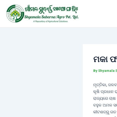
Skip
Post
to
navigation
content
ମକା ଫ
By
Shyamala 
ମୃତ୍ତିକା, ଜଳ
କୃଷି ପ୍ରଧାନ 
ରାଜ୍ୟରେ ଚାଷ
ବହୁଳ ଅମଳ ସତ
କୀଟଶତ୍ରୁ ଗତ