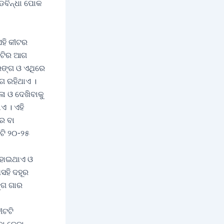
୍ଡବିନ୍ଧା ପୋକ
ଏହି କୀଟର
ଥାଟିର ଆଗ
 ରଙ୍ଗ ଓ ଏଥିରେ
ଗ ରହିଥାଏ ।
ା ଓ ଦେଖିବାକୁ
ଏ । ଏହି
ର ବା
ଟି ୨୦-୨୫
ହୋଇଥାଏ ଓ
ସହି ଦହୂର
୍ଗ ଗାର
କୀଟଟି