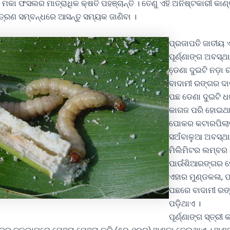
କା ଫସଲର ମାତ୍ରାଧିକ କ୍ଷତି ପହଞ୍ଚାନ୍ତି । ତେଣୁ ଏହି ଅନିଷ୍ଟକାରୀ କାଣ
ତ୍ରଣ ସମ୍ବନ୍ଧରେ ଆସନ୍ତୁ ସମ୍ୟକ ଜାଣିବା ।
ପ୍ରଜାପତି ଜାତୀୟ 
ପୂର୍ଣ୍ଣାଙ୍ଗ ଅବସ୍
ଡେ଼ଣା ଦୁଇଟି ନଡ଼ା
ବାଦାମୀ ରଙ୍ଗର ଦା
ପଛ ଡେଣା ଦୁଇଟି ଧଳ
କାଗଜ ପରି ହୋଇଥା
ପୋକର କଟାରପିଲା
ସଅଁବାଳୁଆ ଅବସ୍ଥା
ମିଲିମିଟର ଲମ୍ବର
ପାଉଁଶିଆରଙ୍ଗର 
ଏହାର ମୁଣ୍ଡକଳା, ପ
ପଛରେ ବାଦାମୀ ରଙ
ପଡ଼ିଥାଏ ।
ପୂର୍ଣ୍ଣାଙ୍ଗ ସ୍ତ୍ରୀ 