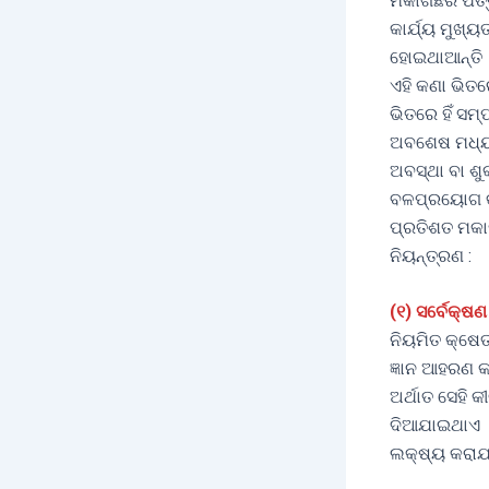
ମକାଗଛର ପତ୍ର
କାର୍ଯ୍ୟ ମୁଖ୍
ହୋଇଥାଆନ୍ତି ।
ଏହି କଣା ଭିତର
ଭିତରେ ହିଁ ସମ
ଅବଶେଷ ମଧ୍ୟରେ
ଅବସ୍ଥା ବା ଶୁ
ବଳପ୍ରୟୋଗ କଲେ
ପ୍ରତିଶତ ମକା
ନିୟନ୍ତ୍ରଣ :
(୧) ସର୍ବେକ୍ଷଣ 
ନିୟମିତ କ୍ଷେ
ଜ୍ଞାନ ଆହରଣ କ
ଅର୍ଥାତ ସେହି 
ଦିଆଯାଇଥାଏ ।
ଲକ୍ଷ୍ୟ କରାଯ