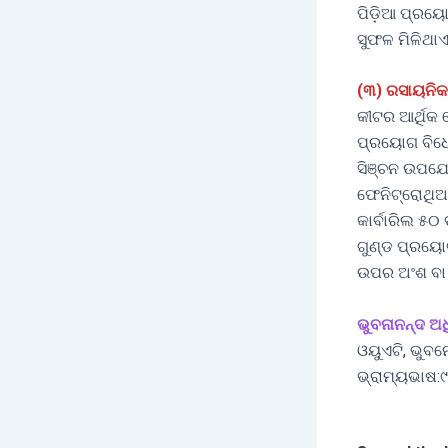
ପିଡ଼ିଆ ପ୍ରୟୋ
ସୁଫଳ ମିଳିଥାଏ
(୩) ରସାୟନିକ
କୀଟର ଆର୍ଥିକ
ପ୍ରୟୋଗ ବିଧ
ସିଞ୍ଚନ ଉପଯୋଗ
ଫେନିଟ୍ରୋଥିଅନ
କାର୍ବାରିଲ ୫୦ 
ଗୁଣ୍ଡ ପ୍ରୟୋଗ
ଉପର ଅଂଶ ବା 
ଭୁବନାନନ୍ଦ ଅଧ
ଓୟୁଏଟି, ଭୁବ
ଭ୍ରାମ୍ୟଭାଷ