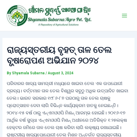
Skip
Post
Main
to
navigation
Men
content
ରାଜ୍ୟସ୍ତରୀୟ ବୃହତ୍ ତାଳ ତେଲ
ବୃ୍ଷରୋପଣ ଅଭିଯାନ ୨୦୨୪
By
Shyamala Subarna
/
August 3, 2024
ପରିବାରର ଖାଦ୍ୟ ସାମଗ୍ରୀ ମଧ୍ୟରେ ଖାଇବା ତେଲ ଏକ ଉପଯୋଗୀ
ଦ୍ରବ୍ୟ। ବର୍ତ୍ତମାନ ତାଳ ତେଲ ବିଶ୍ୱର ସବୁଠୁ ଅଧିକ ଉତ୍ପାଦିତ ଖାଇବା
ତେଲ। ଭାରତ ସରକାର ୧୯୮୬-୮୭ ପରଠାରୁ ତାଳ ତେଲ ଚାଷକୁ
ପ୍ରୋତ୍ସାହନ ଦେବା ଲାଗି ବିଭିନ୍ନ କାର୍ଯ୍ୟକ୍ରମ ହାତକୁ ନେଇଛନ୍ତି।
୨୦୧୪-୧୫ ବର୍ଷ ଠାରୁ ଏନ୍ଏମଓଓପି ମିଶନ୍ ଆରମ୍ଭ ହୋଇଛି। ୨୦୧୬-୧୭
ଆର୍ଥିକ ବର୍ଷ ସୁଦ୍ଧା ଏନ୍ଏମଓଓପି ମିଶନ୍ ଅଧୀନରେ ଅତିରିକ୍ତ ୧.୨୫ଲକ୍ଷ
ହେକ୍ଟର ଜମିରେ ତାଳ ତେଲ ଚାଷ କରିବା ଲାଗି ଲକ୍ଷ୍ୟ ରଖାଯାଇଛି।
ରାଷ୍ଟ୍ରୀୟ ଖାଦ୍ୟପୋଯୋଗୀ ତେଲ ମିଶନ ଅନ୍ତର୍ଗତ ରାଜ୍ୟସ୍ତରୀୟ