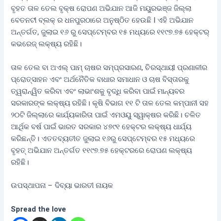
ବୃହତ ତାଳ ତେଲ ବୃକ୍ଷ ରୋପଣ ଅଭିଯାନ ଆଜି ମୟୁରଭଞ୍ଜ ଜିଲ୍ଲା
ବେତନଟୀ ବ୍ଲକ୍ ର ଧନପୁରଠାରେ ଅନୁଷ୍ଠିତ ହେଉଛି I ଏହି ଅଭିଯାନ
ଅନ୍ତର୍ଗତ, ଜୁଲାଇ ୧୬ ରୁ ସେପ୍ଟେମ୍ବର ୧୫ ମଧ୍ୟରେ ୧୧୯୭.୭୫ ହେକ୍ଟର୍
କଭରେଜ୍ ଲକ୍ଷ୍ୟ ରହିଛି।
ତାଳ ତେଲ ବା ଅଏଲ୍ ପାମ୍ ଚାଷର ସମ୍ପ୍ରସାରଣ, ଚିରସ୍ଥାୟୀ ପ୍ରଣାଳୀର
ପ୍ରୋତ୍ସାହନ ଏବଂ ଅର୍ଥନୈତିକ ବାଧାର ସମାଧାନ ଓ ଚାଷ ବିସ୍ତାରକୁ
ତ୍ୱରାନ୍ୱିତ କରିବା ଏବଂ ଲାଭାଂଶକୁ ବୃଦ୍ଧି କରିବା ପାଇଁ ମାନ୍ୟବର
ସରକାରଙ୍କ ଲକ୍ଷ୍ୟ ରହିଛି। କୃଷି ବିଭାଗ ୧୧ ଟି ତାଳ ତେଲ କମ୍ପାନୀ ସହ
୨୦ଟି ଜିଲ୍ଲାରେ କାର୍ଯ୍ୟକାରିତା ପାଇଁ ଏମଓୟୁ ସ୍ୱାକ୍ଷର କରିଛି। ଚଳିତ
ଆର୍ଥିକ ବର୍ଷ ପାଇଁ ଭାରତ ସରକାର ୪୭୯୧ ହେକ୍ଟର ଲକ୍ଷ୍ୟ ଧାର୍ଯ୍ୟ
କରିଛନ୍ତି। ଏତତବ୍ୟତୀତ ଜୁଲାଇ ୧୬ରୁ ସେପ୍ଟେମ୍ବର ୧୫ ମଧ୍ୟରେ
ବୃହତ୍ ଅଭିଯାନ ଅନ୍ତର୍ଗତ ୧୧୯୭.୭୫ ହେକ୍ଟରରେ ରୋପଣ ଲକ୍ଷ୍ୟ
ରହିଛି।
ଉପସ୍ଥାପନା – ଦିବ୍ୟା ଭାରତୀ ନାୟକ
Spread the love